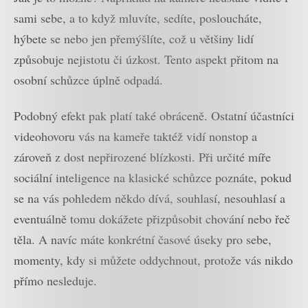
sami sebe, a to když mluvíte,
sedíte, posloucháte,
hýbete se nebo jen přemýšlíte, což u většiny lidí
způsobuje nejistotu či úzkost. Tento aspekt přitom na
osobní schůzce úplně odpadá.
Podobný efekt pak platí také obráceně. Ostatní účastníci
videohovoru vás na kameře taktéž vidí nonstop a
zároveň z dost nepřirozené blízkosti. Při určité míře
sociální inteligence na klasické schůzce poznáte, pokud
se na vás pohledem někdo dívá, souhlasí, nesouhlasí a
eventuálně tomu dokážete přizpůsobit chování nebo řeč
těla. A navíc máte konkrétní časové úseky pro sebe,
momenty, kdy si můžete oddychnout, protože vás nikdo
přímo nesleduje.