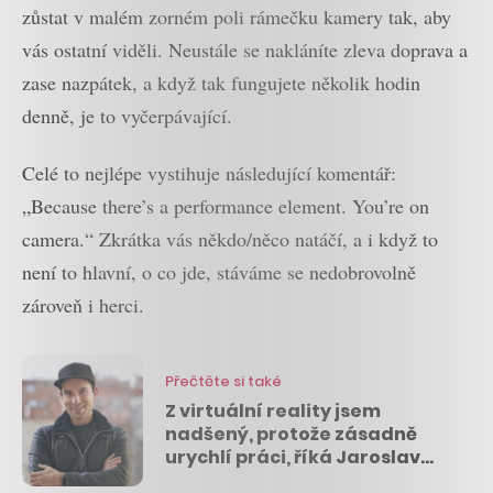
zůstat v malém zorném poli rámečku kamery tak, aby
vás ostatní viděli. Neustále se nakláníte zleva doprava a
zase nazpátek, a když tak fungujete několik hodin
denně, je to vyčerpávající.
Celé to nejlépe vystihuje následující komentář:
„
Because there’s a performance element. You’re on
camera.“ Zkrátka vás někdo/něco natáčí, a i když to
není to hlavní, o co jde, stáváme se nedobrovolně
zároveň i herci.
Přečtěte si také
Z virtuální reality jsem
nadšený, protože zásadně
urychlí práci, říká Jaroslav
Beck na CzechCrunch