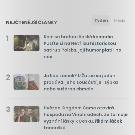
Týden
Měsíc
NEJČTENĚJŠÍ ČLÁNKY
1
Kam se hrabou české komedie.
Pusťte si na Netflixu historickou
satiru z Polska, její humor platí i na
nás
2
Je libo zámek? U Žatce se jeden
prodává, jeho součástí je i sýpka
nebo sušárna chmele
3
Hvězda Kingdom Come otevírá
hospodu na Vinohradech. Je to moje
vyznání lásky k Česku, říká miláček
fanoušků