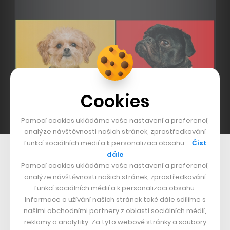
Cookies
Pomocí cookies ukládáme vaše nastavení a preferencí,
analýze návštěvnosti našich stránek, zprostředkování
funkcí sociálních médií a k personalizaci obsahu …
Číst
Aplikace Zoom se stala posledních týdnech hlavním komunikačním
dále
nástrojem nás všech
Pomocí cookies ukládáme vaše nastavení a preferencí,
analýze návštěvnosti našich stránek, zprostředkování
Mezi další body, které uvedené symptomy způsobují,
funkcí sociálních médií a k personalizaci obsahu.
patří například také hluk v pozadí. Zatímco na klasické
Informace o užívání našich stránek také dále sdílíme s
našimi obchodními partnery z oblasti sociálních médií,
schůzce ve většině případů poznáte, kdo dělá hluk,
reklamy a analytiky. Za tyto webové stránky a soubory
odhalit na online hovoru, komu v pozadí řve rádio,