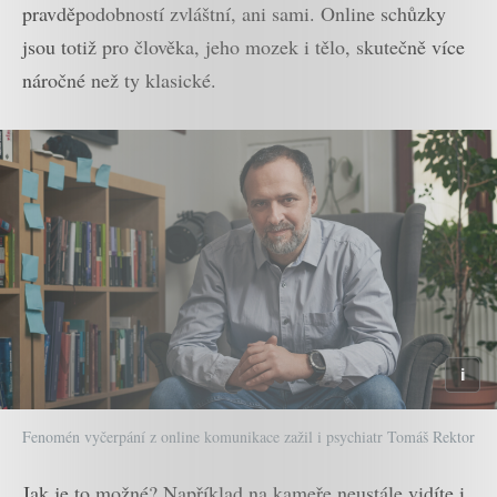
pravděpodobností zvláštní, ani sami. Online schůzky
jsou totiž pro člověka, jeho mozek i tělo, skutečně více
náročné než ty klasické.
Fenomén vyčerpání z online komunikace zažil i psychiatr Tomáš Rektor
Jak je to možné? Například na kameře neustále vidíte i