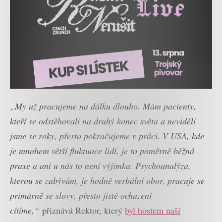
„My už pracujeme na dálku dlouho. Mám pacienty,
kteří se odstěhovali na druhý konec světa a neviděli
jsme se roky, přesto pokračujeme v práci. V USA, kde
je mnohem větší fluktuace lidí, je to poměrně běžná
praxe a ani u nás to není výjimka. Psychoanalýza,
kterou se zabývám, je hodně verbální obor, pracuje se
primárně se slovy, přesto jisté ochuzení
cítíme,“
přiznává Rektor, který
byl hostem naší