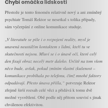
Chybí omáčka lidskosti
Přestože je tento fenomén relativně nový a ani zmíněný
psychiatr Tomáš Rektor se nesetkal s tolika případy,
sám vyčerpání z online komunikace studuje.
„V literatuře se píše
i o rozpojení reality, mysl je
unavená neustálým kontaktem s lidmi, kteří tu ve
skutečnosti nejsou. Mluví se i o únavě očí, které celý
den fixují obraz necelý metr daleko. Určitě na tom všem
něco bude, avšak, pokud zmíním vlastní zkušenost –
komunikace probíhala po telefonu, čímž mnohé faktory
odpadávají. Přesto únava přišla,“
potvrzuje Rektor
zřejmě širší rozsah celé věci a přidává k tomu dvě
možné vysvětlení. Obě podle něj přitom souvisí s jinak
chválenou efektivitou.