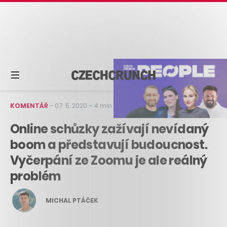
KOMENTÁŘ
–
07. 5. 2020
–
4 min čtení
Online schůzky zažívají nevídaný
boom a představují budoucnost.
Vyčerpání ze Zoomu je ale reálný
problém
MICHAL PTÁČEK