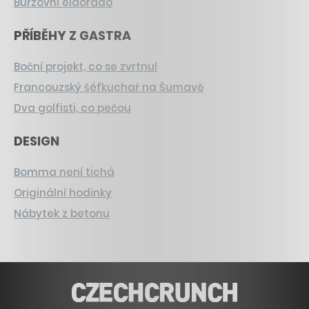
Burzovní eldorádo
PŘÍBĚHY Z GASTRA
Boční projekt, co se zvrtnul
Francouzský šéfkuchař na Šumavě
Dva golfisti, co pečou
DESIGN
Bomma není tichá
Originální hodinky
Nábytek z betonu