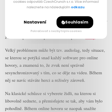
cookies odpovídá CzechCrunch s.r.o. Více informací
štěká pes nebo poskakuje pračka, je mnohem složitější
naleznete na následujícím
odkazu
.
– což je pro mozek opět frustrující. Tento problém je
nicméně do blízké budoucnosti řešitelný. Ostatně už teď
Nastavení
Souhlasím
existují služby, které právě tyto nepříjemné ruchy
Pokračovat s nezbytnými cookies
zvládnou potlačit. Například audio aplikace
Krisp
.
Velký problémem může být tzv. audiolag, tedy situace,
se kterou se potýká snad každý software pro online
hovory, a znamená to, že zvuk není správně
sesynchronizovaný s tím, co se děje na videu. Během
něj se navíc stáváte herci a režiséry zároveň.
Na klasické schůzce si vyberete židli, na kterou si
libovolně sednete, a přemisťujete se tak, aby vám bylo
pohodlně. Během online hovoru se naopak snažíte