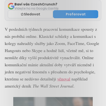
Baví vás CzechCrunch?
Vídejte ho na Googlu častěji.
Sledovat
Preferovat
V posledních týdnech pracovní komunikace spousty z
nás probíhá online. Klasické schůzky a komunikaci s
kolegy nahradily služby jako Zoom, FaceTime, Google
Hangouts nebo Skype a hodně lidí, včetně mě, si to
nemůže díky vyšší produktivitě vynachválit.
Online
komunikační mánie aktuální doby vytváří nicméně i
jeden negativní fenomén s přesahem do psychologie,
kterému se nedávno detailněji
věnoval
například
americký deník
The
Wall Street Journal
.