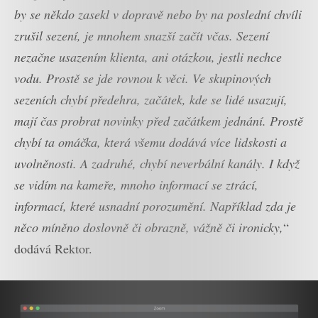
by se někdo zasekl v dopravě nebo by na poslední chvíli
zrušil sezení, je mnohem snazší začít včas. Sezení
nezačne usazením klienta, ani otázkou, jestli nechce
vodu. Prostě se jde rovnou k věci. Ve skupinových
sezeních chybí předehra, začátek, kde se lidé usazují,
mají čas probrat novinky před začátkem jednání. Prostě
chybí ta omáčka, která všemu dodává více lidskosti a
uvolněnosti. A zadruhé, chybí neverbální kanály. I když
se vidím na kameře, mnoho informací se ztrácí,
informací, které usnadní porozumění. Například zda je
něco míněno doslovně či obrazně, vážně či ironicky,
“
dodává Rektor.