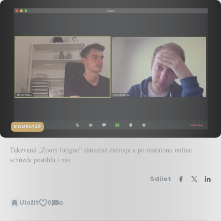
KOMENTÁŘ
Takzvaná „Zoom fatigue“ skutečně existuje a po maratonu online
schůzek postihla i nás
Sdílet
Uložit
0
0
Zobrazit
komentáře