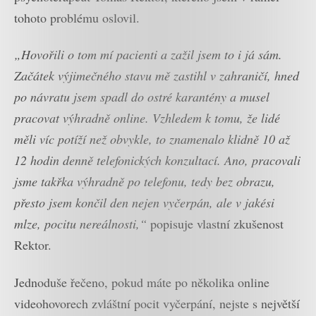
tohoto problému oslovil.
„Hovořili o tom mí pacienti a zažil jsem to i já sám.
Začátek výjimečného stavu mě zastihl v zahraničí, hned
po návratu jsem spadl do ostré karantény a musel
pracovat výhradně online. Vzhledem k tomu, že lidé
měli víc potíží než obvykle, to znamenalo klidně 10 až
12 hodin denně telefonických konzultací. Ano, pracovali
jsme takřka výhradně po telefonu, tedy bez obrazu,
přesto jsem končil den nejen vyčerpán, ale v jakési
mlze, pocitu nereálnosti,“
popisuje vlastní zkušenost
Rektor.
Jednoduše řečeno, pokud máte po několika online
videohovorech zvláštní pocit vyčerpání, nejste s největší