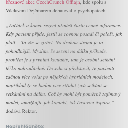
březnové akce CzechCrunch Offlajn
, kde spolu s
Václavem Dejčmarem debatoval o psychopatech.
„Začátek a konec sezení přináší často cenné informace.
Kdy pacient přijde, jestli se rovnou posadí či položí, jak
platí… To vše se ztrácí. Na druhou stranu je to
pohodlnější. Myslím, že sezení na dálku přibude,
problém je s prvními kontakty, tam je osobní setkání
těžko nahraditelné. Dovedu si představit, že pacienti
začnou více volat po nějakých hybridních modelech,
například že se budou více střídat živá setkání se
setkáními na dálku. Což by mohl být poměrně zajímavý
model, umožňujíc jak kontakt, tak časovou úsporu,“
dodává Rektor.
Nepřehlédněte: