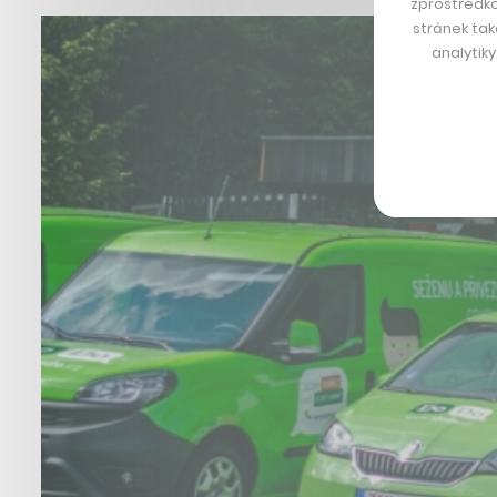
zprostředko
stránek tak
analytik