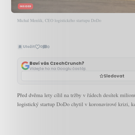
INSIDER
Michal Menšík, CEO logistického startupu DoDo
Uložit
0
0
Zobrazit
komentáře
Baví vás CzechCrunch?
Vídejte ho na Googlu častěji.
Sledovat
Před dvěma lety cílil na tržby v řádech desítek milion
logistický startup DoDo chytil v koronavirové krizi, k