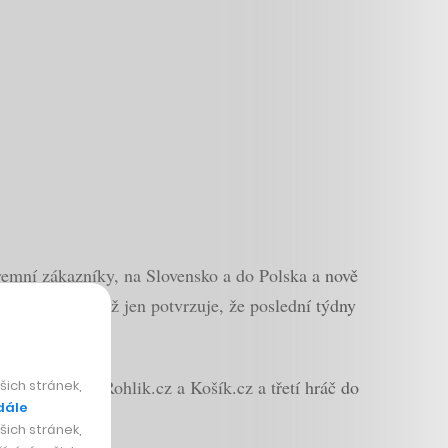
firemní zákazníky, na Slovensko a do Polska a nově
o plánovalo, což jen potvrzuje, že poslední týdny
permarketům Rohlik.cz a Košík.cz a třetí hráč do
ich stránek,
dále
ich stránek,