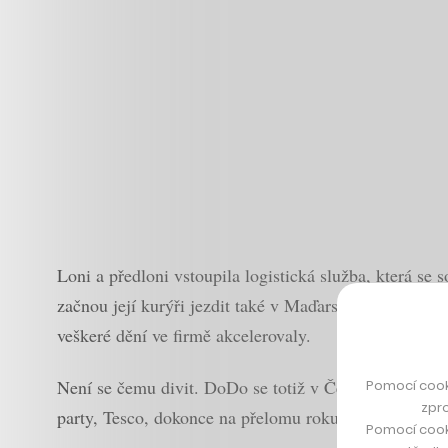
Loni a předloni vstoupila logistická služba, která se 
začnou její kurýři jezdit také v Maďarsku. Vstup do t
veškeré dění ve firmě akcelerovaly.
Není se čemu divit. DoDo se totiž v Česku
stalo zás
Pomocí cook
zpro
party, Tesco, dokonce na přelomu roku
svou logistiku
Pomocí cook