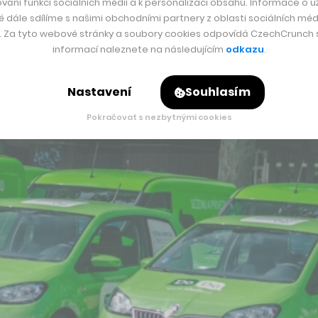
vání funkcí sociálních médií a k personalizaci obsahu. Informace o už
é dále sdílíme s našimi obchodními partnery z oblasti sociálních médi
y. Za tyto webové stránky a soubory cookies odpovídá CzechCrunch s.
informací naleznete na následujícím
odkazu
.
Nastavení
Souhlasím
Pokračovat s nezbytnými cookies