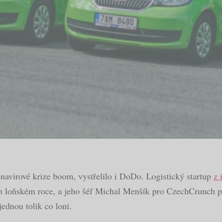
onavirové krize boom, vystřelilo i DoDo. Logistický startup
z 
ém loňském roce, a jeho šéf Michal Menšík pro CzechCrunch pro
jednou tolik co loni.