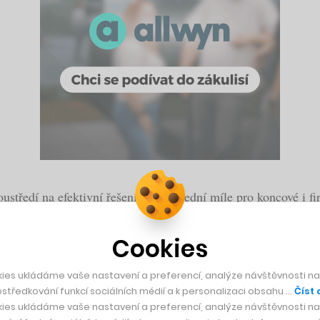
soustředí na efektivní řešení tzv. poslední míle pro koncové i 
řetí zahraniční země přichází o několik měsíců dříve, než DoD
Cookies
adním hráčem na poli rozvozu potravin
, když pomáhá online su
ies ukládáme vaše nastavení a preferencí, analýze návštěvnosti naš
středkování funkcí sociálních médií a k personalizaci obsahu …
Číst 
 kompletně zrušilo
a potraviny už rozváží jen přes DoDo.
ies ukládáme vaše nastavení a preferencí, analýze návštěvnosti naš