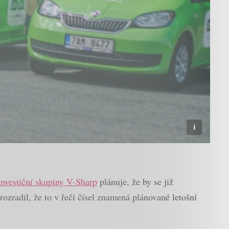
investiční skupiny V-Sharp
plánuje, že by se již
zradil, že to v řeči čísel znamená plánované letošní