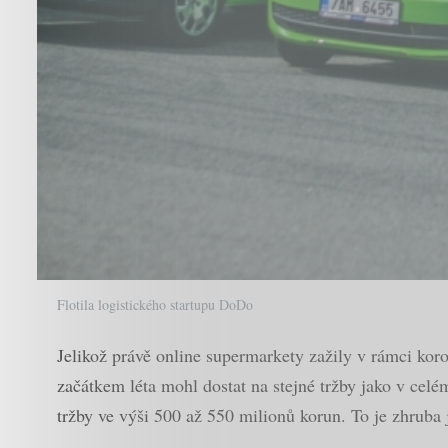
Flotila logistického startupu DoDo
Jelikož právě online supermarkety zažily v rámci kor
začátkem léta mohl dostat na stejné tržby jako v cel
tržby ve výši 500 až 550 milionů korun. To je zhruba 