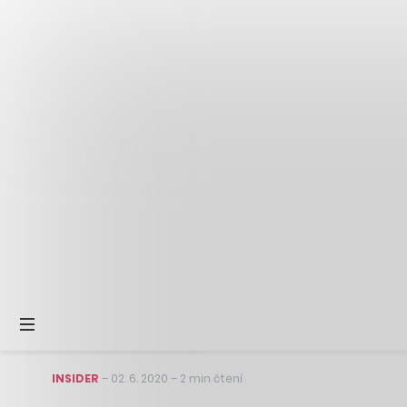
INSIDER
–
02. 6. 2020
–
2 min čtení