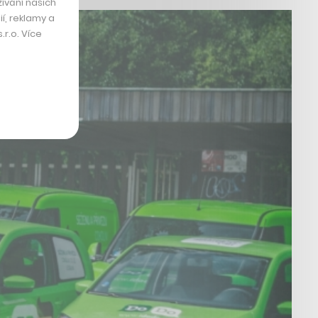
ívání našich
í, reklamy a
r.o. Více