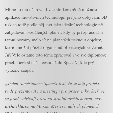
Mimo to mu učaroval i vesmír, konkrétně možnost
aplikace inovativních technologií při jeho dobývání. 3D
tisk se totiž podle něj jeví jako ideální technologie při
zabydlování vzdálených planet, kdy by při zpracování
tamní horniny mělo jít na planetách tisknout objekty,
které umožní přežití organismů přivezených ze Země.
Jiří Vele ostatně toto téma zpracoval i ve své diplomové
práci, která si našla cestu až do SpaceX, kde prý
výrazně zaujala.
„Jeden zaměstnanec SpaceX řekl, že se můj projekt
bude prezentovat na meetingu pro pracovníky, kteří se
ve firmě zabývají extraterestriální architekturou, tedy
architekturou na Marsu, Měsíci a dalších planetách,“