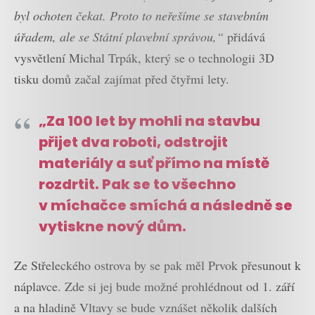
byl ochoten čekat. Proto to neřešíme se stavebním
úřadem, ale se Státní plavební správou,“
přidává
vysvětlení Michal Trpák, který se o technologii 3D
tisku domů začal zajímat před čtyřmi lety.
„Za 100 let by mohli na stavbu
přijet dva roboti, odstrojit
materiály a suť přímo na místě
rozdrtit. Pak se to všechno
v míchačce smíchá a následně se
vytiskne nový dům.
Ze Střeleckého ostrova by se pak měl Prvok přesunout k
náplavce. Zde si jej bude možné prohlédnout od 1. září
a na hladině Vltavy se bude vznášet několik dalších