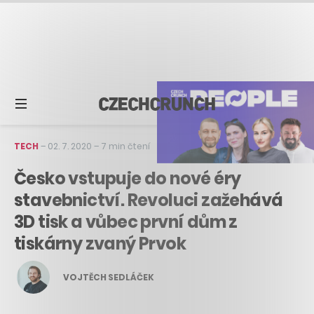
TECH
–
02. 7. 2020
–
7 min čtení
Česko vstupuje do nové éry
stavebnictví. Revoluci zažehává
3D tisk a vůbec první dům z
tiskárny zvaný Prvok
VOJTĚCH SEDLÁČEK