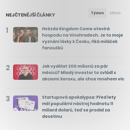
Týden
Měsíc
NEJČTENĚJŠÍ ČLÁNKY
1
Hvězda Kingdom Come otevírá
hospodu na Vinohradech. Je to moje
vyznání lásky k Česku, říká miláček
fanoušků
2
Jak vydělat 200 milionů za pár
měsíců? Mladý investor to zvládl s
akciemi Xeroxu, ale chce mnohem víc
3
Startupová apokalypsa: Před lety
měl populární nástroj hodnotu 11
miliard dolarů, teď se prodal za
desetinu