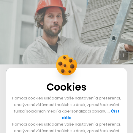
Sochař Michal Trpák je autorem vizuální podoby Prvoku
Cookies
„Je to Prvok a jen pokusy a omyly se můžeme dostávat
dál. Za ten rok jsme takových omylů zaznamenali
Pomocí cookies ukládáme vaše nastavení a preferencí,
hodně, ale zatím jsme je vždy dokázali vyřešit,“
analýze návštěvnosti našich stránek, zprostředkování
funkcí sociálních médií a k personalizaci obsahu …
Číst
poukazuje na složitost procesu tvorby takového domu
dále
Michal Trpák, který na Prvoka nahlíží víc jako na
Pomocí cookies ukládáme vaše nastavení a preferencí,
obytnou sochu než na dům.
analýze návštěvnosti našich stránek, zprostředkování