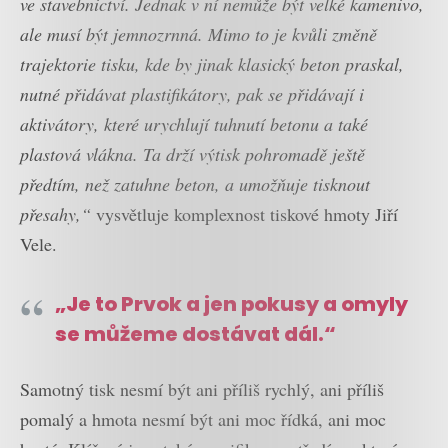
ve stavebnictví. Jednak v ní nemůže být velké kamenivo,
ale musí být jemnozrnná. Mimo to je kvůli změně
trajektorie tisku, kde by jinak klasický beton praskal,
nutné přidávat plastifikátory, pak se přidávají i
aktivátory, které urychlují tuhnutí betonu a také
plastová vlákna. Ta drží výtisk pohromadě ještě
předtím, než zatuhne beton, a umožňuje tisknout
přesahy,“
vysvětluje komplexnost tiskové hmoty Jiří
Vele.
„Je to Prvok a jen pokusy a omyly
se můžeme dostávat dál.“
Samotný tisk nesmí být ani příliš rychlý, ani příliš
pomalý a hmota nesmí být ani moc řídká, ani moc