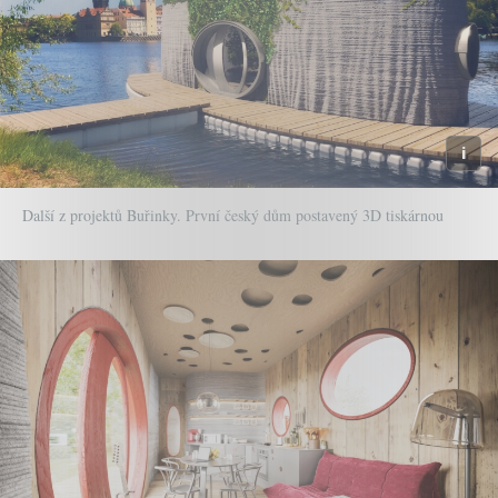
Další z projektů Buřinky. První český dům postavený 3D tiskárnou