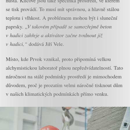
hustá. Klíčové jsou také specifika prostředí, ve kterém
se tisk provádí. To musí mít správnou, a hlavně stálou
teplotu i vlhkost. A problémem mohou být i sluneční
paprsky. „
V takovém případě se samozřejmě beton
v hadici zahřeje a aktivátor začne tvrdnout již
v hadici,“
dodává Jiří Vele.
Místo, kde Prvok vznikal, proto připomíná velkou
alchymistickou laboratoř plnou nepředvídatelností. Tato
náročnost na stálé podmínky prostředí je mimochodem
důvodem, proč je prozatím velmi náročné tisknout dům
v našich klimatických podmínkách přímo venku.