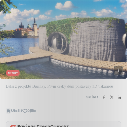
STORY
Další z projektů Buřinky. První český dům postavený 3D tiskárnou
Sdílet
Uložit
0
0
Zobrazit
komentáře
Baví vás CzechCrunch?