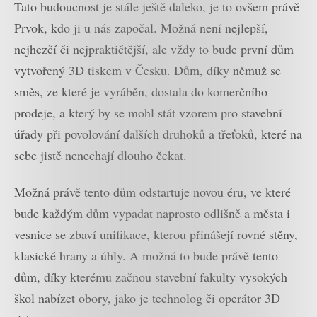
Tato budoucnost je stále ještě daleko, je to ovšem právě
Prvok, kdo ji u nás započal. Možná není nejlepší,
nejhezčí či nejpraktičtější, ale vždy to bude první dům
vytvořený 3D tiskem v Česku. Dům, díky němuž se
směs, ze které je vyráběn, dostala do komerčního
prodeje, a který by se mohl stát vzorem pro stavební
úřady při povolování dalších druhoků a třeťoků, které na
sebe jistě nenechají dlouho čekat.
Možná právě tento dům odstartuje novou éru, ve které
bude každým dům vypadat naprosto odlišně a města i
vesnice se zbaví unifikace, kterou přinášejí rovné stěny,
klasické hrany a úhly. A možná to bude právě tento
dům, díky kterému začnou stavební fakulty vysokých
škol nabízet obory, jako je technolog či operátor 3D