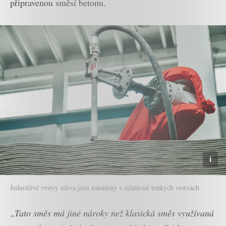
připravenou směsí betonu.
Jednotlivé vrstvy zdiva jsou nanášeny v relativně tenkých vrstvách
„Tato směs má jiné nároky než klasická směs využívaná