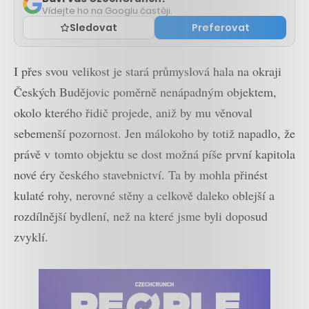
Vídejte ho na Googlu častěji.
Sledovat
Preferovat
I přes svou velikost je stará průmyslová hala na okraji
Českých Budějovic poměrně nenápadným objektem,
okolo kterého řidič projede, aniž by mu věnoval
sebemenší pozornost. Jen málokoho by totiž napadlo, že
právě v tomto objektu se dost možná píše první kapitola
nové éry českého stavebnictví. Ta by mohla přinést
kulaté rohy, nerovné stěny a celkově daleko oblejší a
rozdílnější bydlení, než na které jsme byli doposud
zvyklí.