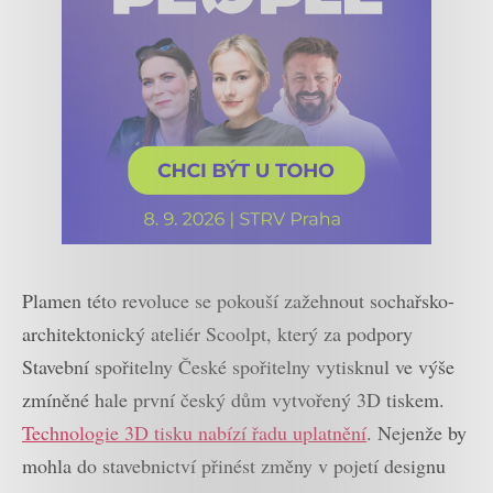
Plamen této revoluce se pokouší zažehnout sochařsko-
architektonický ateliér Scoolpt, který za podpory
Stavební spořitelny České spořitelny vytisknul ve výše
zmíněné hale první český dům vytvořený 3D tiskem.
Technologie 3D tisku nabízí řadu uplatnění
. Nejenže by
mohla do stavebnictví přinést změny v pojetí designu