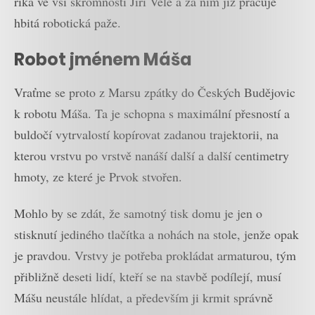
říká ve vší skromnosti Jiří Vele a za ním již pracuje
hbitá robotická paže.
Robot jménem Máša
Vraťme se proto z Marsu zpátky do Českých Budějovic
k robotu Máša. Ta je schopna s maximální přesností a
buldočí vytrvalostí kopírovat zadanou trajektorii, na
kterou vrstvu po vrstvě nanáší další a další centimetry
hmoty, ze které je Prvok stvořen.
Mohlo by se zdát, že samotný tisk domu je jen o
stisknutí jediného tlačítka a nohách na stole, jenže opak
je pravdou. Vrstvy je potřeba prokládat armaturou, tým
přibližně deseti lidí, kteří se na stavbě podílejí, musí
Mášu neustále hlídat, a především ji krmit správně