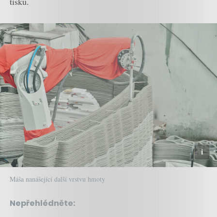
tisku.
Máša nanášející další vrstvu hmoty
Nepřehlédněte: