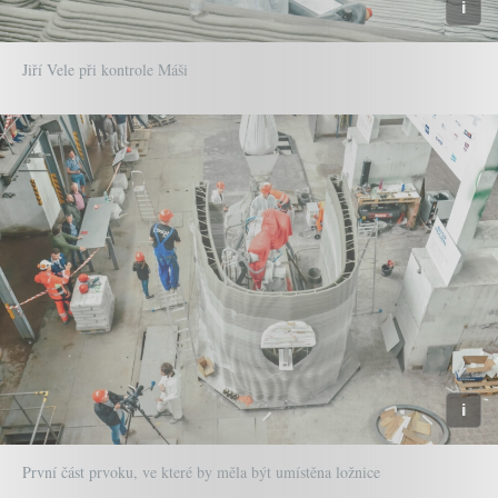
Jiří Vele při kontrole Máši
První část prvoku, ve které by měla být umístěna ložnice