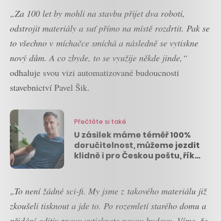
„Za 100 let by mohli na stavbu přijet dva roboti,
odstrojit materiály a suť přímo na místě rozdrtit. Pak se
to všechno v míchačce smíchá a následně se vytiskne
nový dům. A co zbyde, to se využije někde jinde,“
odhaluje svou vizi automatizované budoucnosti
stavebnictví Pavel Šik.
Přečtěte si také
U zásilek máme téměř 100%
doručitelnost, můžeme jezdit
klidně i pro Českou poštu, říká
Michal Menšík z DoDo v
podcastu
„To není žádné sci-fi. My jsme z takového materiálu již
zkoušeli tisknout a jde to. Po rozemletí starého domu a
přidání aditiv znovu vytisknete novou budovu. Víme, že