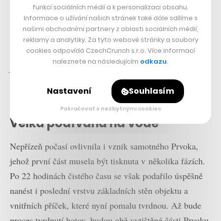
funkcí sociálních médií a k personalizaci obsahu.
Informace o užívání našich stránek také dále sdílíme s
Tímto pojetím jsou ostatně inspirovány i tvary budovy.
našimi obchodními partnery z oblasti sociálních médií,
Nejenže jsou přijatelnější pro tisk robotem, ale odráží
reklamy a analytiky. Za tyto webové stránky a soubory
cookies odpovídá CzechCrunch s.r.o. Více informací
se v nich i Trpákovo hledání inspirace v přírodě.
„V ní
naleznete na následujícím
odkazu
.
jsou tvary více organické a mně je to nějakým
způsobem bližší,“
objasňuje důvod neobvyklých křivek
Nastavení
Souhlasím
domu Michal Trpák.
Pokračovat s nezbytnými cookies
Velká podívaná na vodě
Nepřízeň počasí ovlivnila i vznik samotného Prvoka,
jehož první část musela být tisknuta v několika fázích.
Po 22 hodinách čistého času se však podařilo úspěšně
nanést i poslední vrstvu základních stěn objektu a
vnitřních příček, které nyní pomalu tvrdnou. Až bude
proces tvrdnutí hotov, budou obě vytištěné části Prvoku