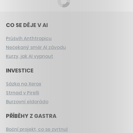
CO SE DĚJE V AI
Průšvih Anthtropicu
Nečekaný směr AI závodu
Kurzy, jak AI vypnout
INVESTICE
Sázka na Xerox
Strnad v Pirelli
Burzovní eldorádo
PŘÍBĚHY Z GASTRA
Boční projekt, co se zvrtnul