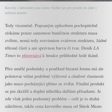
Krevety z laboratoře jsou zatím vhodné jen pro použití do jídel s
mletým masem
Tedy víceméně. Popsaným způsobem pochopitelně
získáme pouze samotnou buněčnou strukturu masa
zvířete, nemá tedy rozvinutou svalovou strukturu, žádné
tělesné části a ani správnou barvu či tvar. Deník
LA
Times
to
přirovnává
k hrudce průhledné šedé tkáně.
Přes umělé podmínky a poněkud bizarní formu má ale
polotovar velmi podobné výživové a chuťové vlastnosti
jako maso pocházející přímo ze zvířat. Finální produkt
se jen zkrášlí a doplní několika dalšími přísadami. Je
zde však jeden podstatný problém – celé je to drahá
záležitost, takže cena krevetího masa od Shiok Meats