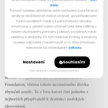
dále
U mořských plodů, konzumovaných hlavně v asijských
Pomocí cookies ukládáme vaše nastavení a preferencí,
zemích, je situace trochu odlišná. I když se každoročně
analýze návštěvnosti našich stránek, zprostředkování
zvyšuje jinak environmentálně náročná produkce ryb na
funkcí sociálních médií a k personalizaci obsahu.
Informace o užívání našich stránek také dále sdílíme s
farmách,
více než třetina
zdrojů mořských plodů se
našimi obchodními partnery z oblasti sociálních médií,
potýká s přílišným lovem.
reklamy a analytiky. Za tyto webové stránky a soubory
cookies odpovídá CzechCrunch s.r.o. Více informací
Pokud se zaměříme přímo na lov krevet, zjistíme, že
naleznete na následujícím
odkazu
.
získání kilogramu zvířat často provází také vylovení
Nastavení
Souhlasím
mezi 10 a 20 kilogramy jiných mořských druhů, které
jsou následně vyhozeny zpět do moře. Jak
uvádí zpráva
Pokračovat s nezbytnými cookies
neziskové organizace Environmental Justice
Foundation, většina tohoto nezáměrného úlovku
zbytečně zemře. To z lovu krevet činí jednoho z
nejhorších přispěvatelů k destrukci mořských
ekosystémů.