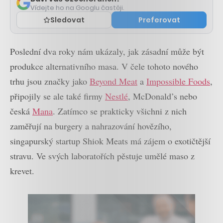
Vídejte ho na Googlu častěji.
Sledovat
Preferovat
Poslední dva roky nám ukázaly, jak zásadní může být
produkce alternativního masa. V čele tohoto nového
trhu jsou značky jako
Beyond Meat
a
Impossible Foods
,
připojily se ale také firmy
Nestlé
, McDonald’s nebo
česká
Mana
. Zatímco se prakticky všichni z nich
zaměřují na burgery a nahrazování hovězího,
singapurský startup Shiok Meats má zájem o exotičtější
stravu. Ve svých laboratořích pěstuje umělé maso z
krevet.