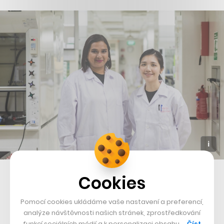
Ředitelka Shiok Meats Sandhya Sriramová a šéfka technologického
Cookies
vývoje Ka Yi Ling
Pomocí cookies ukládáme vaše nastavení a preferencí,
Hlavní argumenty pro snižování spotřeby masa z
analýze návštěvnosti našich stránek, zprostředkování
dobytka nebo kuřat mají ekologický a morální rozměr.
funkcí sociálních médií a k personalizaci obsahu …
Číst