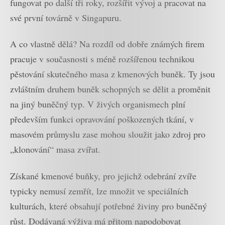
fungovat po další tři roky, rozšířit vývoj a pracovat na
své první továrně v Singapuru.
A co vlastně dělá? Na rozdíl od dobře známých firem
pracuje v současnosti s méně rozšířenou technikou
pěstování skutečného masa z kmenových buněk. Ty jsou
zvláštním druhem buněk schopných se dělit a proměnit
na jiný buněčný typ. V živých organismech plní
především funkci opravování poškozených tkání, v
masovém průmyslu zase mohou sloužit jako zdroj pro
„klonování“ masa zvířat.
Získané kmenové buňky, pro jejichž odebrání zvíře
typicky nemusí zemřít, lze množit ve speciálních
kulturách, které obsahují potřebné živiny pro buněčný
růst. Dodávaná výživa má přitom napodobovat