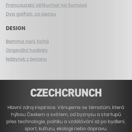
Francouzský šéfkuchař na Šumavě
Dva golfisti, co pečou
DESIGN
Bomma není tichá
Originální hodinky
Nábytek z betonu
Hlavní zdroj inspirace. Věnujeme se tématům, která
hýbou Českem a světem, od byznysu a startupů
přes technologie, politiku a vzdělávání až po bydlení,
sport, kulturu, ekologii nebo dopravu.