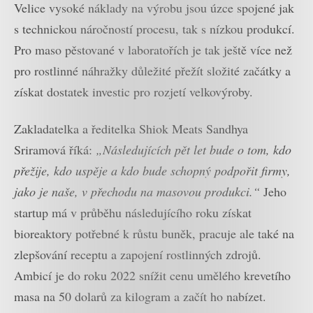
Velice vysoké náklady na výrobu jsou úzce spojené jak
s technickou náročností procesu, tak s nízkou produkcí.
Pro maso pěstované v laboratořích je tak ještě více než
pro rostlinné náhražky důležité přežít složité začátky a
získat dostatek investic pro rozjetí velkovýroby.
Zakladatelka a ředitelka Shiok Meats Sandhya
Sriramová říká:
„Následujících pět let bude o tom, kdo
přežije, kdo uspěje a kdo bude schopný podpořit firmy,
jako je naše, v přechodu na masovou produkci.“
Jeho
startup má v průběhu následujícího roku získat
bioreaktory potřebné k růstu buněk, pracuje ale také na
zlepšování receptu a zapojení rostlinných zdrojů.
Ambicí je do roku 2022 snížit cenu umělého krevetího
masa na 50 dolarů za kilogram a začít ho nabízet.