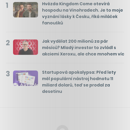
1
Hvězda Kingdom Come otevírá
hospodu na Vinohradech. Je to moje
vyznání lásky k Česku, říká miláček
fanoušků
2
Jak vydělat 200 milionů za pár
měsíců? Mladý investor to zvládl s
akciemi Xeroxu, ale chce mnohem víc
3
Startupová apokalypsa: Před lety
měl populární nástroj hodnotu 11
miliard dolarů, teď se prodal za
desetinu