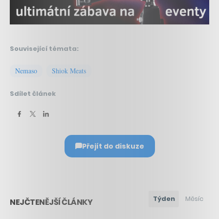
Související témata:
Nemaso
Shiok Meats
Sdílet článek
Přejít do diskuze
Týden
Měsíc
NEJČTENĚJŠÍ ČLÁNKY