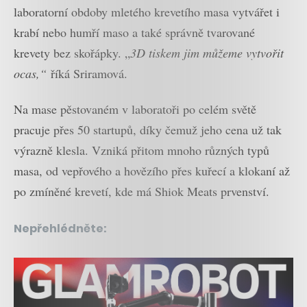
laboratorní obdoby mletého krevetího masa vytvářet i
krabí nebo humří maso a také správně tvarované
krevety bez skořápky. „
3D tiskem jim můžeme vytvořit
ocas,“
říká Sriramová.
Na mase pěstovaném v laboratoři po celém světě
pracuje přes 50 startupů, díky čemuž jeho cena už tak
výrazně klesla. Vzniká přitom mnoho různých typů
masa, od vepřového a hovězího přes kuřecí a klokaní až
po zmíněné krevetí, kde má Shiok Meats prvenství.
Nepřehlédněte: