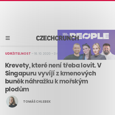
UDRŽITELNOST
–
16. 10. 2020
–
3 min čtení
Krevety, které není třeba lovit. V
Singapuru vyvíjí z kmenových
buněk náhražku k mořským
plodům
TOMÁŠ CHLEBEK