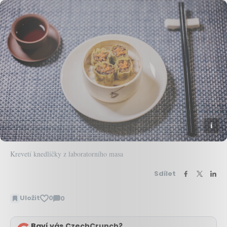
Krevetí knedlíčky z laboratorního masa
Sdílet
Uložit
0
0
Zobrazit
komentáře
Baví vás CzechCrunch?