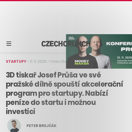
STARTUPY
–
11. 11. 2020
–
1 min čtení
3D tiskař Josef Průša ve své
pražské dílně spouští akcelerační
program pro startupy. Nabízí
peníze do startu i možnou
investici
PETER BREJČÁK