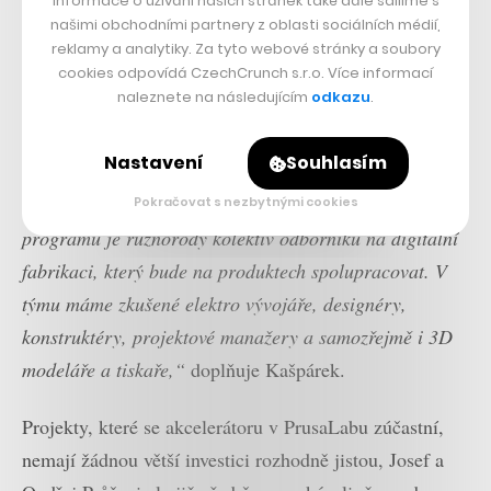
Informace o užívání našich stránek také dále sdílíme s
našimi obchodními partnery z oblasti sociálních médií,
reklamy a analytiky. Za tyto webové stránky a soubory
cookies odpovídá CzechCrunch s.r.o. Více informací
naleznete na následujícím
odkazu
.
Nastavení
Souhlasím
„Jednou z hlavních předností našeho akceleračního
Pokračovat s nezbytnými cookies
programu je různorodý kolektiv odborníků na digitální
fabrikaci, který bude na produktech spolupracovat. V
týmu máme zkušené elektro vývojáře, designéry,
konstruktéry, projektové manažery a samozřejmě i 3D
modeláře a tiskaře,“
doplňuje Kašpárek.
Projekty, které se akcelerátoru v PrusaLabu zúčastní,
nemají žádnou větší investici rozhodně jistou, Josef a