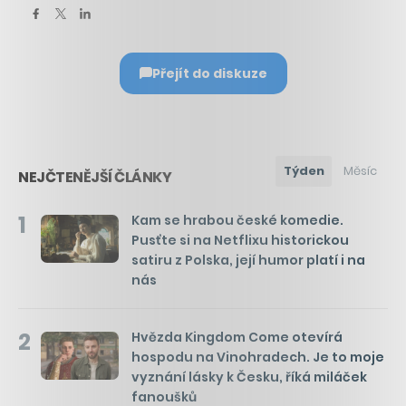
Přejít do diskuze
Týden
Měsíc
NEJČTENĚJŠÍ ČLÁNKY
1
Kam se hrabou české komedie.
Pusťte si na Netflixu historickou
satiru z Polska, její humor platí i na
nás
2
Hvězda Kingdom Come otevírá
hospodu na Vinohradech. Je to moje
vyznání lásky k Česku, říká miláček
fanoušků