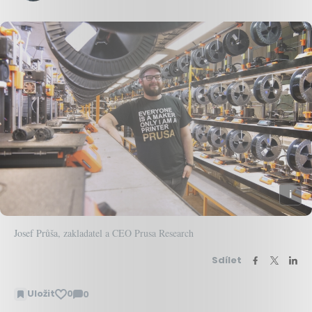
Josef Průša, zakladatel a CEO Prusa Research
Sdílet
Uložit
0
0
Zobrazit