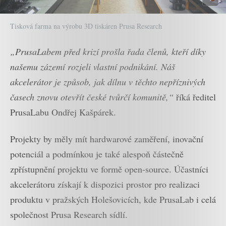
Tisková farma na výrobu 3D tiskáren Prusa Research
„PrusaLabem před krizí prošla řada členů, kteří díky
našemu zázemí rozjeli vlastní podnikání. Náš
akcelerátor je způsob, jak dílnu v těchto nepříznivých
časech znovu otevřít české tvůrčí komunitě,“
říká ředitel
PrusaLabu Ondřej Kašpárek.
Projekty by měly mít hardwarové zaměření, inovační
potenciál a podmínkou je také alespoň částečně
zpřístupnění projektu ve formě open-source. Účastníci
akcelerátoru získají k dispozici prostor pro realizaci
produktu v pražských Holešovicích, kde PrusaLab i celá
společnost Prusa Research sídlí.