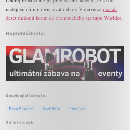
Ondřej Průšovi ale již před časem ukázali, že se do
nadějných firem investovat nebojí. V červenci
poslali
deset milionů korun do olomouckého startupu Worldee
.
Nepřehlédněte:
Související témata:
Prusa Research
Josef Průša
PrusaLab
Sdílet článek