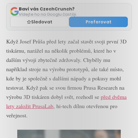
komentáře
Baví vás CzechCrunch?
Vídejte ho na Googlu častěji.
Sledovat
Preferovat
Když Josef Průša před lety začal stavět svoji první 3D
tiskárnu, narážel na několik problémů, které ho v
dalším vývoji zbytečně zdržovaly. Chyběly mu
například stroje na výrobu prototypů, ale také místo,
kde by je společně s dalšími nápady a pokusy mohl
testovat. Když pak se svou firmou Prusa Research na
výrobu 3D tiskáren dobyl svět, rozhodl se
před dvěma
lety založit PrusaLab
, hi-tech dílnu otevřenou pro
veřejnost.