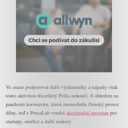
Ve snaze podporovat další výzkumníky a nápady však
touto aktivitou třicetiletý Průša nekončí. S ohledem na
pandemii koronaviru, která znemožnila členský provoz
dílny, teď v PrusaLab vzniká
akcelerační program
pro
startupy, umělce a další makery.