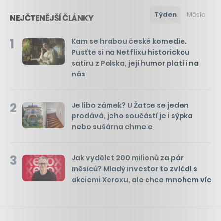
Týden
Měsíc
NEJČTENĚJŠÍ ČLÁNKY
1
Kam se hrabou české komedie.
Pusťte si na Netflixu historickou
satiru z Polska, její humor platí i na
nás
2
Je libo zámek? U Žatce se jeden
prodává, jeho součástí je i sýpka
nebo sušárna chmele
3
Jak vydělat 200 milionů za pár
měsíců? Mladý investor to zvládl s
akciemi Xeroxu, ale chce mnohem víc