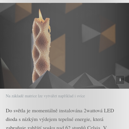
Na základě matrice lze vytvářet například i svíce
Do světla je momentálně instalována 2wattová LED
dioda s nízkým výdejem tepelné energie, která
zabraňuje zahřátí vosku nad 62 stupňů Celsia. V