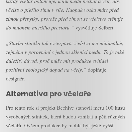
každý včelař balancuje, kolik medu nechat a vzít, aby
včelstvo přežilo zimu v síle. Naopak vosku máte před
zimou přebytky, protože před zimou se včelstvo stěhuje
do mnohem menšího prostoru,“
vysvětluje Seibert.
„Stavba stínítka tak vyčerpává včelstva jen minimálně,
zejména v porovnání s jednou sklenicí medu. To je také
důležitý důvod, proč může mít produkce svítidel
pozitivní ekologický dopad na včely,“
doplňuje
designér.
Alternativa pro včelaře
Pro tento rok si projekt Beehive stanovil metu 100 kusů
vyrobených stínítek, která budou vznikat u pěti různých
včelařů. Ovšem produkce by mohla být ještě vyšší.