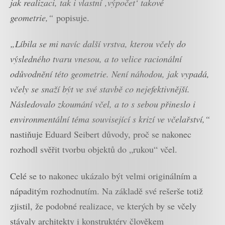
jak realizaci, tak i vlastní ‚výpočet‘ takové
geometrie,“
popisuje.
„Líbila se mi navíc další vrstva, kterou včely do
výsledného tvaru vnesou, a to velice racionální
odůvodnění této geometrie. Není náhodou, jak vypadá,
včely se snaží být ve své stavbě co nejefektivnější.
Následovalo zkoumání včel, a to s sebou přineslo i
environmentální téma související s krizí ve včelařství,“
nastiňuje Eduard Seibert důvody, proč se nakonec
rozhodl svěřit tvorbu objektů do „rukou“ včel.
Celé se to nakonec ukázalo být velmi originálním a
nápaditým rozhodnutím. Na základě své rešerše totiž
zjistil, že podobné realizace, ve kterých by se včely
stávaly architekty i konstruktéry člověkem