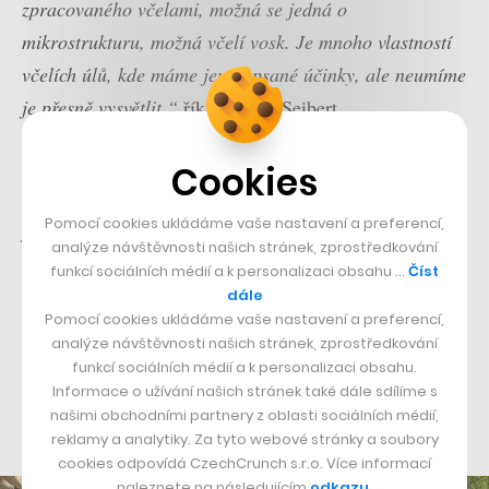
zpracovaného včelami, možná se jedná o
mikrostrukturu, možná včelí vosk. Je mnoho vlastností
včelích úlů, kde máme jen popsané účinky, ale neumíme
je přesně vysvětlit,“
říká Eduard Seibert.
Výroba jednoho takového světla zabere včelstvu, ve
Cookies
kterém je přibližně 60 tisíc včelích dělnic, dva týdny. V
Pomocí cookies ukládáme vaše nastavení a preferencí,
jednom úlu mohou vznikat až tři produkty najednou,
analýze návštěvnosti našich stránek, zprostředkování
přičemž by podle autora Beehive byly schopny vytvořit
funkcí sociálních médií a k personalizaci obsahu …
Číst
stínítko i rychleji, ale vzhledem k tomu, že je základním
dále
Pomocí cookies ukládáme vaše nastavení a preferencí,
kamenem celého projektu chovat se ke včelám
analýze návštěvnosti našich stránek, zprostředkování
ohleduplně, není na včelky vyvíjen žádný nátlak.
funkcí sociálních médií a k personalizaci obsahu.
Ostatně tvorba jednoho takového svítidla je vyčerpává
Informace o užívání našich stránek také dále sdílíme s
našimi obchodními partnery z oblasti sociálních médií,
daleko méně než produkce jedné sklenice medu.
reklamy a analytiky. Za tyto webové stránky a soubory
cookies odpovídá CzechCrunch s.r.o. Více informací
naleznete na následujícím
odkazu
.