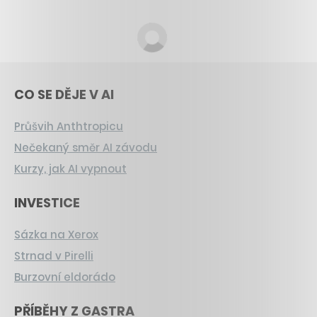
CO SE DĚJE V AI
Průšvih Anthtropicu
Nečekaný směr AI závodu
Kurzy, jak AI vypnout
INVESTICE
Sázka na Xerox
Strnad v Pirelli
Burzovní eldorádo
PŘÍBĚHY Z GASTRA