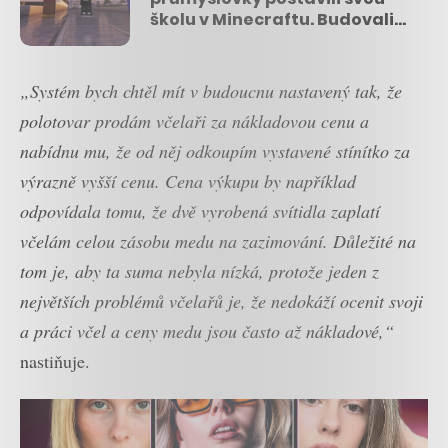
školu v Minecraftu. Budovali
jsme ji rok ze 7 milionů bloků,
říkají
„Systém bych chtěl mít v budoucnu nastavený tak, že
polotovar prodám včelaři za nákladovou cenu a
nabídnu mu, že od něj odkoupím vystavené stínítko za
výrazně vyšší cenu. Cena výkupu by například
odpovídala tomu, že dvě vyrobená svítidla zaplatí
včelám celou zásobu medu na zazimování. Důležité na
tom je, aby ta suma nebyla nízká, protože jeden z
největších problémů včelařů je, že nedokáží ocenit svoji
a práci včel a ceny medu jsou často až nákladové,“
nastiňuje.