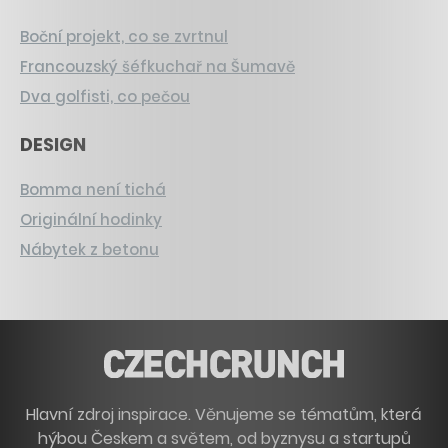
Boční projekt, co se zvrtnul
Francouzský šéfkuchař na Šumavě
Dva golfisti, co pečou
DESIGN
Bomma není tichá
Originální hodinky
Nábytek z betonu
Hlavní zdroj inspirace. Věnujeme se tématům, která
hýbou Českem a světem, od byznysu a startupů