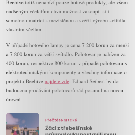
Beehive totiž nenabízí pouze hotové produkty, ale všem
nadšeným včelařům dává možnost zakoupit si i
samotnou matrici s mezistěnou a svěřit výrobu svítidla
vlastním včelám.
V případě hotového lampy je cena 7 200 korun za menší
a 7 800 korun za větší svítidlo. Polotovar je nabízen za
400 korun, respektive 800 korun v případě polotovaru s
elektrotechnickými komponenty a všechny informace o
projektu Beehive
najdete zde
. Eduard Seibert by do
budoucna prodávání polotovarů rád posunul na novou
úroveň.
Přečtěte si také
Žáci z třebešínské
průmyslovky postavili svou