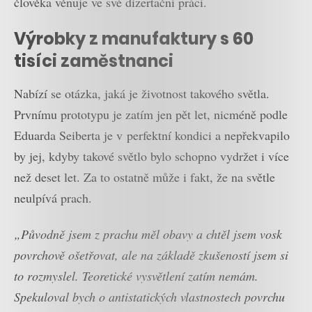
člověka věnuje ve své dizertační práci.
Výrobky z manufaktury s 60
tisíci zaměstnanci
Nabízí se otázka, jaká je životnost takového světla.
Prvnímu prototypu je zatím jen pět let, nicméně podle
Eduarda Seiberta je v perfektní kondici a nepřekvapilo
by jej, kdyby takové světlo bylo schopno vydržet i více
než deset let. Za to ostatně může i fakt, že na světle
neulpívá prach.
„Původně jsem z prachu měl obavy a chtěl jsem vosk
povrchově ošetřovat, ale na základě zkušeností jsem si
to rozmyslel. Teoretické vysvětlení zatím nemám.
Spekuloval bych o antistatických vlastnostech povrchu