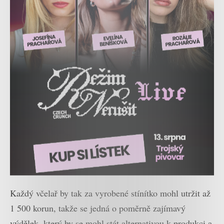
Každý včelař by tak za vyrobené stínítko mohl utržit až
1 500 korun, takže se jedná o poměrně zajímavý
výdělek, který by se mohl stát alternativou k produkci a