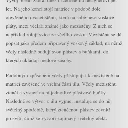
Vývoj řešení zabral dnes třicetiletému designérovi pět
let. Na jeho konci stojí matrice v podobě dole
otevřeného dvacetistěnu, která na sobě nese voskové
pláty, mezi včelaři známé jako mezistěny. Z nich se
například rolují svíce ze včelího vosku. Mezistěna se dá
popsat jako předem připravený voskový základ, na němž
včely následně budují svou plástev s buňkami, do
kterých ukládají medové zásoby.
Podobným způsobem včely přistupují i k mezistěně na
matrici zavěšené ve vrchní části úlu. Včely mezistěnu
ztenčí a vystaví na ní jednotlivé plástvové buňky.
Následně se výtvor z úlu vyjme, instaluje se do něj
světelný spotřebič, který ztenčenou plástev zevnitř
prosvítí, čímž se vytvoří zajímavý světelný efekt.