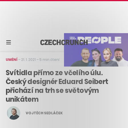
UMĚNÍ
–
21. 1. 2021
–
5 min čtení
Svítidla přímo ze včelího úlu.
Český designér Eduard Seibert
přichází na trh se světovým
unikátem
VOJTĚCH SEDLÁČEK