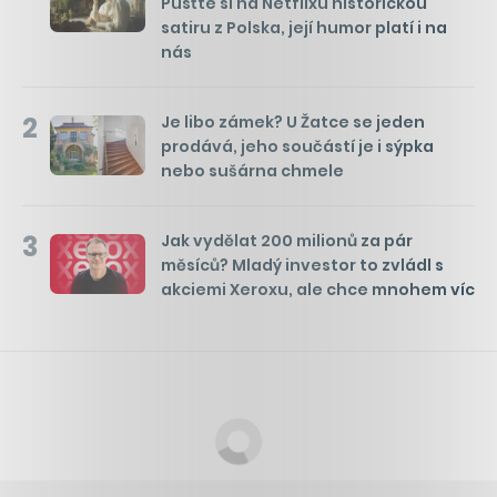
Pusťte si na Netflixu historickou
satiru z Polska, její humor platí i na
nás
2
Je libo zámek? U Žatce se jeden
prodává, jeho součástí je i sýpka
nebo sušárna chmele
3
Jak vydělat 200 milionů za pár
měsíců? Mladý investor to zvládl s
akciemi Xeroxu, ale chce mnohem víc