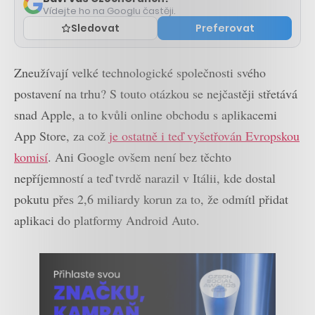
Vídejte ho na Googlu častěji.
Sledovat
Preferovat
Zneužívají velké technologické společnosti svého
postavení na trhu? S touto otázkou se nejčastěji střetává
snad Apple, a to kvůli online obchodu s aplikacemi
App Store, za což
je ostatně i teď vyšetřován Evropskou
komisí
. Ani Google ovšem není bez těchto
nepříjemností a teď tvrdě narazil v Itálii, kde dostal
pokutu přes 2,6 miliardy korun za to, že odmítl přidat
aplikaci do platformy Android Auto.