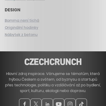
DESIGN
Bomma není tichá
Originální hodinky
Nábytek z betonu
Hlavní zdroj inspirace. Věnujeme se tématům, která
hýbou Českem a světem, od byznysu a startupů
přes technologie, politiku a vzdělávání až po bydlení,
sport, kulturu, ekologii nebo dopravu.