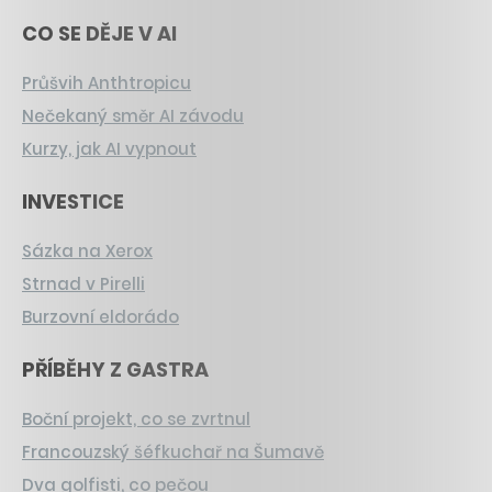
CO SE DĚJE V AI
Průšvih Anthtropicu
Nečekaný směr AI závodu
Kurzy, jak AI vypnout
INVESTICE
Sázka na Xerox
Strnad v Pirelli
Burzovní eldorádo
PŘÍBĚHY Z GASTRA
Boční projekt, co se zvrtnul
Francouzský šéfkuchař na Šumavě
Dva golfisti, co pečou