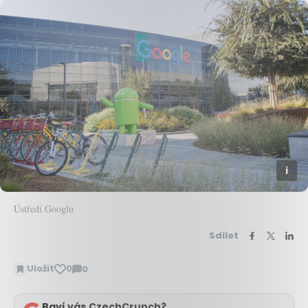
Ústředí Googlu
Sdílet
Uložit
0
0
Zobrazit
komentáře
Baví vás CzechCrunch?