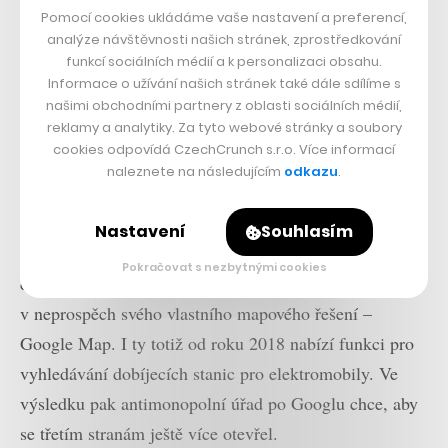
Pomocí cookies ukládáme vaše nastavení a preferencí,
analýze návštěvnosti našich stránek, zprostředkování
funkcí sociálních médií a k personalizaci obsahu.
Informace o užívání našich stránek také dále sdílíme s
našimi obchodními partnery z oblasti sociálních médií,
reklamy a analytiky. Za tyto webové stránky a soubory
cookies odpovídá CzechCrunch s.r.o. Více informací
naleznete na následujícím
odkazu
.
Nastavení
Souhlasím
Není proto příliš překvapivé, že se italské autority
Pokračovat s nezbytnými cookies
domnívají, že Google tímto krokem omezuje JuicePass
v neprospěch svého vlastního mapového řešení –
Google Map. I ty totiž od roku 2018 nabízí funkci pro
vyhledávání dobíjecích stanic pro elektromobily. Ve
výsledku pak antimonopolní úřad po Googlu chce, aby
se třetím stranám ještě více otevřel.