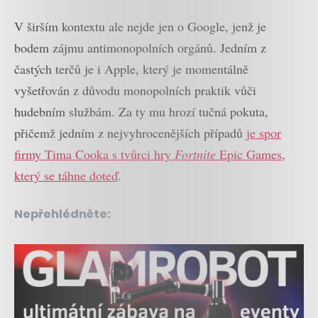
V širším kontextu ale nejde jen o Google, jenž je
bodem zájmu antimonopolních orgánů. Jedním z
častých terčů je i Apple, který je momentálně
vyšetřován z důvodu monopolních praktik vůči
hudebním službám. Za ty mu hrozí tučná pokuta,
přičemž jedním z nejvyhrocenějších případů
je spor
firmy Tima Cooka s tvůrci hry
Fortnite
Epic Games,
který se táhne doteď
.
Nepřehlédněte: