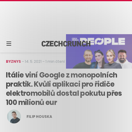
BYZNYS
–
14. 5. 2021
–
1 min čtení
Itálie viní Google z monopolních
praktik. Kvůli aplikaci pro řidiče
elektromobilů dostal pokutu přes
100 milionů eur
FILIP HOUSKA