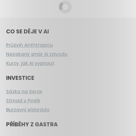
CO SE DĚJE V AI
Průšvih Anthtropicu
Nečekaný směr AI závodu
Kurzy, jak AI vypnout
INVESTICE
Sázka na Xerox
Strnad v Pirelli
Burzovní eldorádo
PŘÍBĚHY Z GASTRA