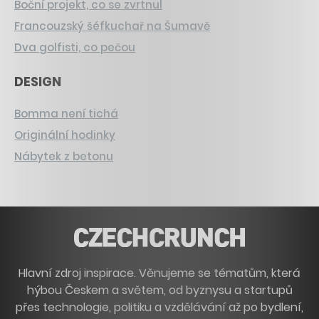
Boční projekt, co se zvrtnul
Francouzský šéfkuchař na Šumavě
Dva golfisti, co pečou
DESIGN
Bomma není tichá
Originální hodinky
Nábytek z betonu
Hlavní zdroj inspirace. Věnujeme se tématům, která
hýbou Českem a světem, od byznysu a startupů
přes technologie, politiku a vzdělávání až po bydlení,