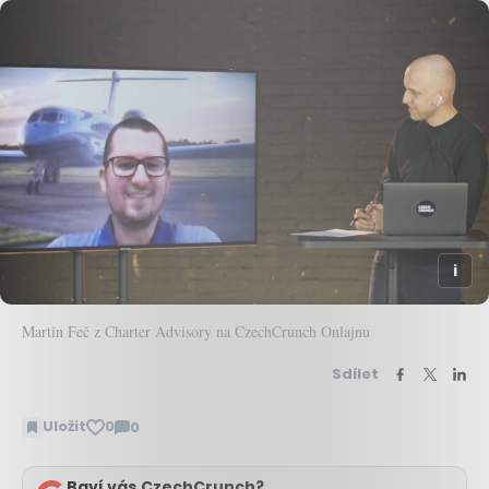
Martin Feč z Charter Advisory na CzechCrunch Onlajnu
Sdílet
Uložit
0
0
Zobrazit
komentáře
Baví vás CzechCrunch?