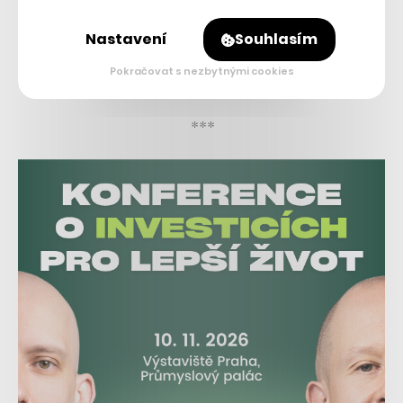
cestujících, tak i klasické přepravní letouny s kapacitou
Nastavení
Souhlasím
300 lidí, a dokonce není problém ani pronájem obřího
Pokračovat s nezbytnými cookies
Airbusu A380.
***