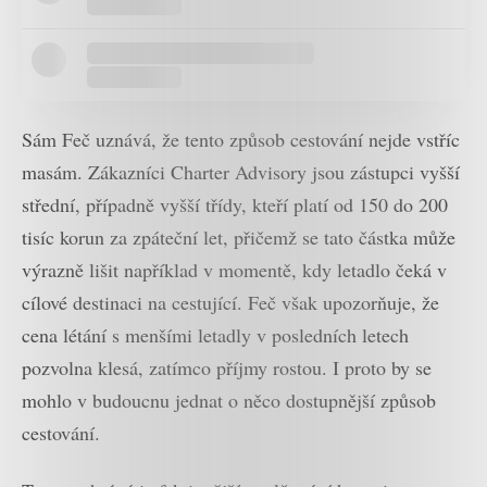
Sám Feč uznává, že tento způsob cestování nejde vstříc
masám. Zákazníci Charter Advisory jsou zástupci vyšší
střední, případně vyšší třídy, kteří platí od 150 do 200
tisíc korun za zpáteční let, přičemž se tato částka může
výrazně lišit například v momentě, kdy letadlo čeká v
cílové destinaci na cestující. Feč však upozorňuje, že
cena létání s menšími letadly v posledních letech
pozvolna klesá, zatímco příjmy rostou. I proto by se
mohlo v budoucnu jednat o něco dostupnější způsob
cestování.