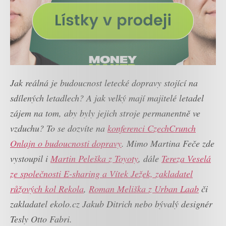
Jak reálná je budoucnost letecké dopravy stojící na
sdílených letadlech? A jak velký mají majitelé letadel
zájem na tom, aby byly jejich stroje permanentně ve
vzduchu? To se dozvíte na
konferenci CzechCrunch
Onlajn o budoucnosti dopravy
. Mimo Martina Feče zde
vystoupil i
Martin Peleška z Toyoty
, dále
Tereza Veselá
ze společnosti E-sharing a Vítek Ježek, zakladatel
růžových kol Rekola
,
Roman Meliška z Urban Laab
či
zakladatel ekolo.cz Jakub Ditrich nebo bývalý designér
Tesly Otto Fabri.