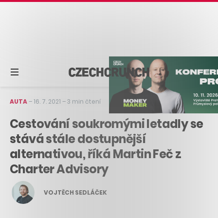
AUTA
–
16. 7. 2021
–
3 min čtení
Cestování soukromými letadly se
stává stále dostupnější
alternativou, říká Martin Feč z
Charter Advisory
VOJTĚCH SEDLÁČEK