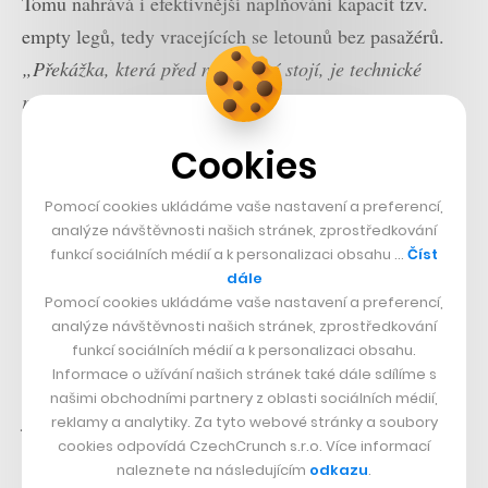
Tomu nahrává i efektivnější naplňování kapacit tzv.
empty legů, tedy vracejících se letounů bez pasažérů.
„Překážka, která před námi nyní stojí, je technické
rozhraní. Pokud bude padesát provozovatelů nabízet
empty legy pouze vlastní cestou, tak distribuční cesta k
Cookies
zákazníkovi je podstatně komplikovanější, než pokud
bychom to agregovali na jedno společné místo,“
říká
Pomocí cookies ukládáme vaše nastavení a preferencí,
Feč, podle kterého mohou být ceny letů v prázdných
analýze návštěvnosti našich stránek, zprostředkování
funkcí sociálních médií a k personalizaci obsahu …
Číst
letadlech nižší o 50 i více procent.
dále
Pomocí cookies ukládáme vaše nastavení a preferencí,
Navíc upozorňuje, že se v poslední době začínají
analýze návštěvnosti našich stránek, zprostředkování
funkcí sociálních médií a k personalizaci obsahu.
objevovat i poptávky od většího počtu cestujících, kteří
Informace o užívání našich stránek také dále sdílíme s
se chtějí společně dostat třeba na fotbalový zápas, čímž
našimi obchodními partnery z oblasti sociálních médií,
jde cena letenky opět dolů. I takovým požadavkům je
reklamy a analytiky. Za tyto webové stránky a soubory
cookies odpovídá CzechCrunch s.r.o. Více informací
Charter Advisory schopno vyhovět, jelikož má ve své
naleznete na následujícím
odkazu
.
nabídce jak menší private jety o kapacitě čtyř až šesti