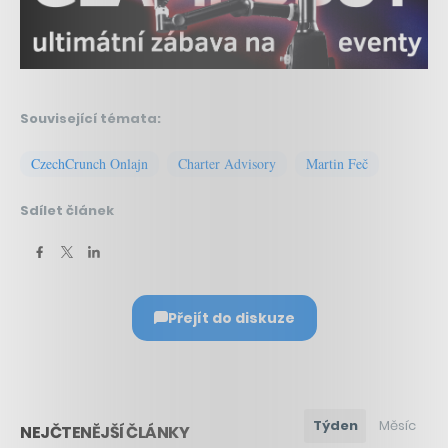
Související témata:
CzechCrunch Onlajn
Charter Advisory
Martin Feč
Sdílet článek
Přejít do diskuze
Týden
Měsíc
NEJČTENĚJŠÍ ČLÁNKY