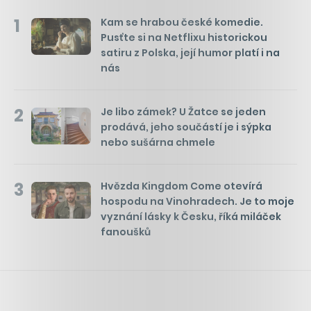
1
Kam se hrabou české komedie.
Pusťte si na Netflixu historickou
satiru z Polska, její humor platí i na
nás
2
Je libo zámek? U Žatce se jeden
prodává, jeho součástí je i sýpka
nebo sušárna chmele
3
Hvězda Kingdom Come otevírá
hospodu na Vinohradech. Je to moje
vyznání lásky k Česku, říká miláček
fanoušků