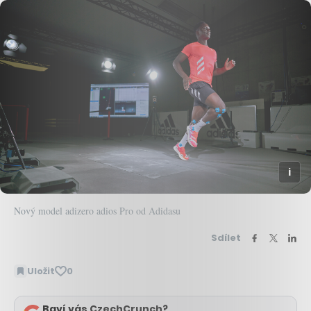
Nový model adizero adios Pro od Adidasu
Sdílet
Uložit
0
Baví vás CzechCrunch?