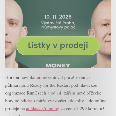
Horkou novinku odprezentoval právě v rámci
půlmaratonu Ready for the Restart pod hlavičkou
organizace RunCzech a od 14. září si nové běžecké
boty od adidasu může vyzkoušet kdokoliv – do online
prodeje na
adidas.cz/running
za cenu 5 299 korun už