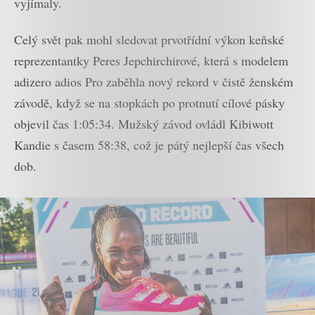
vyjímaly.
Celý svět pak mohl sledovat prvotřídní výkon keňské
reprezentantky Peres Jepchirchirové, která s modelem
adizero adios Pro zaběhla nový rekord v čistě ženském
závodě, když se na stopkách po protnutí cílové pásky
objevil čas 1:05:34. Mužský závod ovládl Kibiwott
Kandie s časem 58:38, což je pátý nejlepší čas všech
dob.