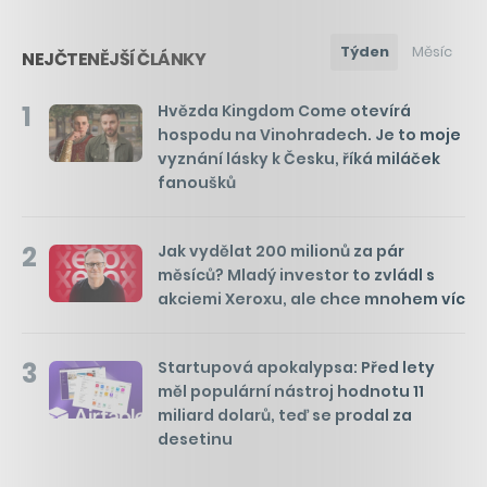
Týden
Měsíc
NEJČTENĚJŠÍ ČLÁNKY
1
Hvězda Kingdom Come otevírá
hospodu na Vinohradech. Je to moje
vyznání lásky k Česku, říká miláček
fanoušků
2
Jak vydělat 200 milionů za pár
měsíců? Mladý investor to zvládl s
akciemi Xeroxu, ale chce mnohem víc
3
Startupová apokalypsa: Před lety
měl populární nástroj hodnotu 11
miliard dolarů, teď se prodal za
desetinu