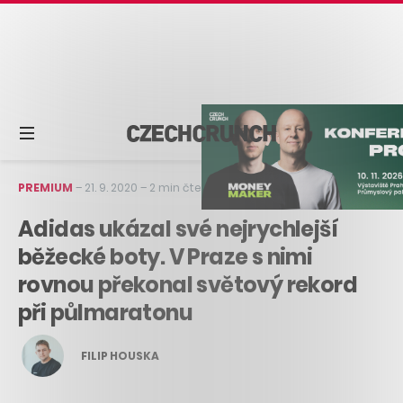
PREMIUM
–
21. 9. 2020
–
2 min čtení
Adidas ukázal své nejrychlejší
běžecké boty. V Praze s nimi
rovnou překonal světový rekord
při půlmaratonu
FILIP HOUSKA