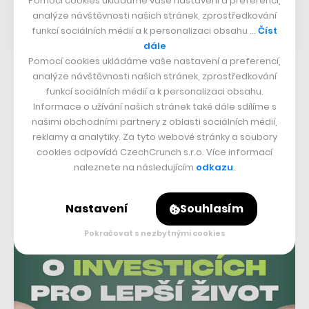
Pomocí cookies ukládáme vaše nastavení a preferencí,
analýze návštěvnosti našich stránek, zprostředkování
funkcí sociálních médií a k personalizaci obsahu …
Číst
dále
Pomocí cookies ukládáme vaše nastavení a preferencí,
analýze návštěvnosti našich stránek, zprostředkování
Poprvé svou unikátní novinku adidas nabídl už během
funkcí sociálních médií a k personalizaci obsahu.
června. Tehdy však šel do prodeje jen velmi limitovaný
Informace o užívání našich stránek také dále sdílíme s
našimi obchodními partnery z oblasti sociálních médií,
počet kusů, který se podle vyjádření firmy vyprodal
reklamy a analytiky. Za tyto webové stránky a soubory
během patnácti minut. Proto nyní adidas na úspěch
cookies odpovídá CzechCrunch s.r.o. Více informací
modelu adizero Adios Pro navazuje s upravenou verzí,
naleznete na následujícím
odkazu
.
která je určena pro běžce po celém světě.
Nastavení
Souhlasím
Pokračovat s nezbytnými cookies