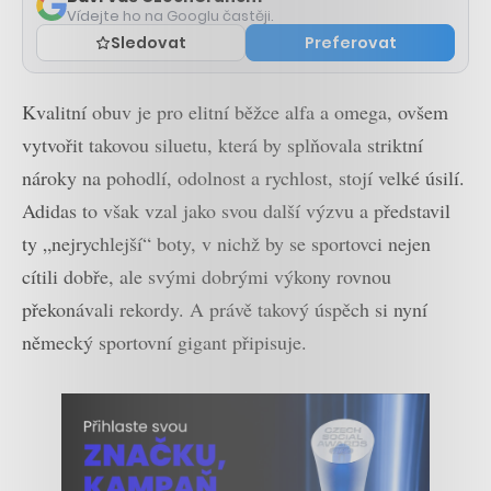
Vídejte ho na Googlu častěji.
Sledovat
Preferovat
Kvalitní obuv je pro elitní běžce alfa a omega, ovšem
vytvořit takovou siluetu, která by splňovala striktní
nároky na pohodlí, odolnost a rychlost, stojí velké úsilí.
Adidas to však vzal jako svou další výzvu a představil
ty „nejrychlejší“ boty, v nichž by se sportovci nejen
cítili dobře, ale svými dobrými výkony rovnou
překonávali rekordy. A právě takový úspěch si nyní
německý sportovní gigant připisuje.