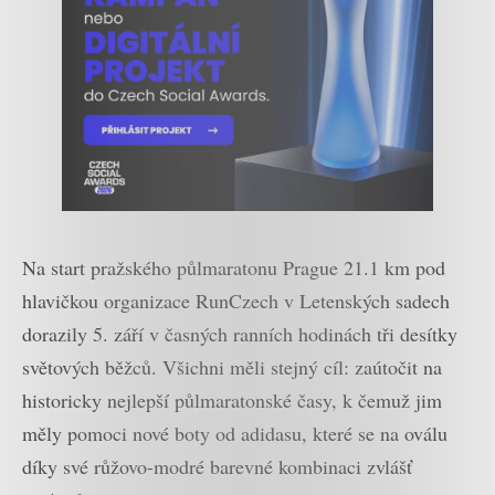
Na start pražského půlmaratonu Prague 21.1 km pod
hlavičkou organizace RunCzech v Letenských sadech
dorazily 5. září v časných ranních hodinách tři desítky
světových běžců. Všichni měli stejný cíl: zaútočit na
historicky nejlepší půlmaratonské časy, k čemuž jim
měly pomoci nové boty od adidasu, které se na oválu
díky své růžovo-modré barevné kombinaci zvlášť