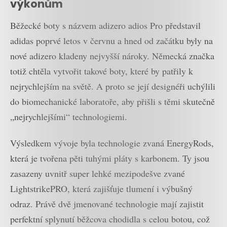
výkonům
Běžecké boty s názvem adizero adios Pro představil
adidas poprvé letos v červnu a hned od začátku byly na
nové adizero kladeny nejvyšší nároky. Německá značka
totiž chtěla vytvořit takové boty, které by patřily k
nejrychlejším na světě. A proto se její designéři uchýlili
do biomechanické laboratoře, aby přišli s těmi skutečně
„nejrychlejšími“ technologiemi.
Výsledkem vývoje byla technologie zvaná EnergyRods,
která je tvořena pěti tuhými pláty s karbonem. Ty jsou
zasazeny uvnitř super lehké mezipodešve zvané
LightstrikePRO, která zajišťuje tlumení i výbušný
odraz. Právě dvě jmenované technologie mají zajistit
perfektní splynutí běžcova chodidla s celou botou, což