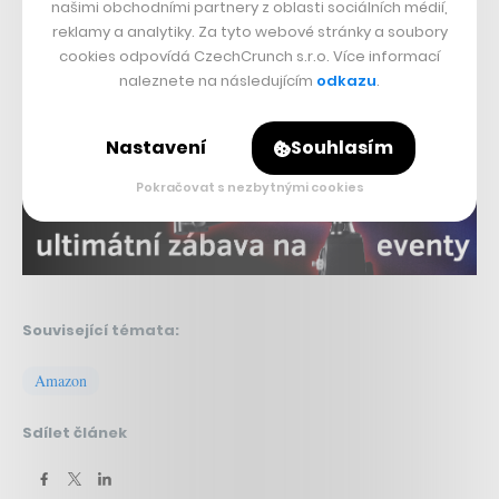
našimi obchodními partnery z oblasti sociálních médií,
Foto:
GeekWire
(reprofoto, YouTube)
reklamy a analytiky. Za tyto webové stránky a soubory
cookies odpovídá CzechCrunch s.r.o. Více informací
naleznete na následujícím
odkazu
.
Nepřehlédněte:
Nastavení
Souhlasím
Pokračovat s nezbytnými cookies
Související témata:
Amazon
Sdílet článek