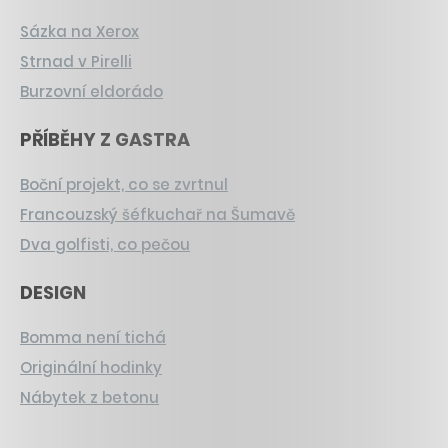
Sázka na Xerox
Strnad v Pirelli
Burzovní eldorádo
PŘÍBĚHY Z GASTRA
Boční projekt, co se zvrtnul
Francouzský šéfkuchař na Šumavě
Dva golfisti, co pečou
DESIGN
Bomma není tichá
Originální hodinky
Nábytek z betonu