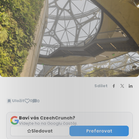
Sdílet
Uložit
0
0
Zobrazit
komentáře
Baví vás CzechCrunch?
Vídejte ho na Googlu častěji.
Sledovat
Preferovat