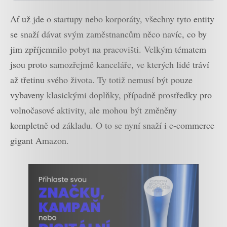
Ať už jde o startupy nebo korporáty, všechny tyto entity
se snaží dávat svým zaměstnancům něco navíc, co by
jim zpříjemnilo pobyt na pracovišti. Velkým tématem
jsou proto samozřejmě kanceláře, ve kterých lidé tráví
až třetinu svého života. Ty totiž nemusí být pouze
vybaveny klasickými doplňky, případně prostředky pro
volnočasové aktivity, ale mohou být změněny
kompletně od základu. O to se nyní snaží i e-commerce
gigant Amazon.