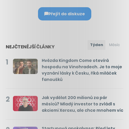
Přejít do diskuze
Týden
Měsíc
NEJČTENĚJŠÍ ČLÁNKY
1
Hvězda Kingdom Come otevírá
hospodu na Vinohradech. Je to moje
vyznání lásky k Česku, říká miláček
fanoušků
2
Jak vydělat 200 milionů za pár
měsíců? Mladý investor to zvládl s
akciemi Xeroxu, ale chce mnohem víc
Startupová apokalypsa: Před lety