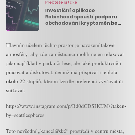
Přečtěte si také
Investiční aplikace
Robinhood spouští podporu
obchodování kryptoměn bez
poplatků
Hlavním účelem těchto prostor je navození takové
atmosféry, aby zde zaměstnanci mohli nejen relaxovat
jako například v parku či lese, ale také produktivněji
pracovat a diskutovat, čemuž má přispívat i teplota
okolo 22 stupňů, kterou lze dle preferencí zvyšovat či
snižovat.
https://www.instagram.com/p/Bd0dCDSHCJM/?taken-
by=seattlespheres
Toto nevšední „kancelářské“ prostředí v centru města,