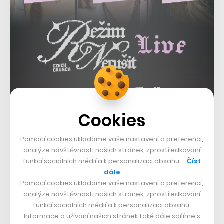
Cookies
Amazon každopádně není jedinou známou společností,
Pomocí cookies ukládáme vaše nastavení a preferencí,
která s přírodním prostředím pro zaměstnance
analýze návštěvnosti našich stránek, zprostředkování
funkcí sociálních médií a k personalizaci obsahu …
Číst
experimentuje. Například Microsoft minulý rok otevřel
dále
relaxační a pracovní zázemí na stromě, kde vedle
Pomocí cookies ukládáme vaše nastavení a preferencí,
analýze návštěvnosti našich stránek, zprostředkování
klasického vybavení nechybí ani takový krb.
funkcí sociálních médií a k personalizaci obsahu.
Informace o užívání našich stránek také dále sdílíme s