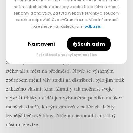
Informace o užívání našich stránek také dále sdílíme s
našimi obchodními partnery z oblasti sociálních médií,
reklamy a analytiky. Za tyto webové stránky a soubory
cookies odpovídá CzechCrunch s.r.o. Více informací
naleznete na následujícím
odkazu
.
Nastavení
Souhlasím
V období druhé světové války a po ní ale obří kina
Pokračovat s nezbytnými cookies
začala rychle ztrácet diváky, protože se lidé ve velkém
stěhovali z měst na předměstí. Navíc se výrazným
způsobem měnil vliv studií na distribuci, bylo jim totiž
zakázáno vlastnit kina. Ztratily tak možnost svoje
největší trháky uvádět jen vybranému publiku na úkor
menších kinařů, kterým zároveň v balíčcích tlačily
levnější béčkové filmy. Ničemu nepomohl ani silný
nástup televize.