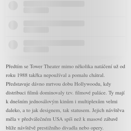
Předtím se Tower Theater mimo několika natáčení už od
roku 1988 takřka nepoužíval a pomalu chátral.
Představuje dávno mrtvou dobu Hollywoodu, kdy
distribuci filmů dominovaly tzv. filmové paláce. Ty mají
k dnešním jednosálovým kinům i multiplexům velmi
daleko, a to jak designem, tak statusem. Jejich návštěva
měla v předválečném USA spíš než k masové zábavě
blíže návštěvě prestižního divadla nebo opery.