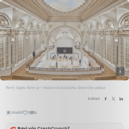
Nový Apple Store je v budově historického filmového paláce
Sdílet
Uložit
0
0
Zobrazit
komentáře
Baví vás CzechCrunch?