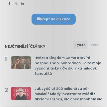
Přejít do diskuze
Týden
Měsíc
NEJČTENĚJŠÍ ČLÁNKY
1
Hvězda Kingdom Come otevírá
hospodu na Vinohradech. Je to moje
vyznání lásky k Česku, říká miláček
fanoušků
2
Jak vydělat 200 milionů za pár
měsíců? Mladý investor to zvládl s
akciemi Xeroxu, ale chce mnohem víc