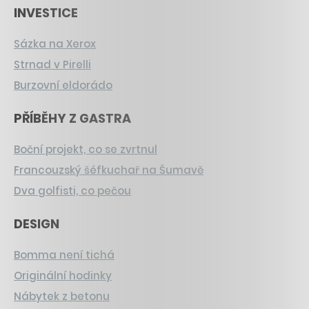
INVESTICE
Sázka na Xerox
Strnad v Pirelli
Burzovní eldorádo
PŘÍBĚHY Z GASTRA
Boční projekt, co se zvrtnul
Francouzský šéfkuchař na Šumavě
Dva golfisti, co pečou
DESIGN
Bomma není tichá
Originální hodinky
Nábytek z betonu