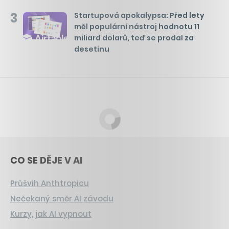
3
Startupová apokalypsa: Před lety
měl populární nástroj hodnotu 11
miliard dolarů, teď se prodal za
desetinu
CO SE DĚJE V AI
Průšvih Anthtropicu
Nečekaný směr AI závodu
Kurzy, jak AI vypnout