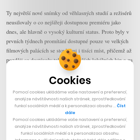
Ty největší nové snímky od věhlasných studií a režisérů
neusilovaly o co nejšířeji dostupnou premiéru jako
dnes, ale hlavně o vysoký kulturní status. Proto byly v
prvních týdnech promítání dostupné pouze ve velkých
filmových palácích se stovkami i tisíci míst, přičemž až
později se dostávaly také do menších lokálních kin a za
hranice. Mezi lety 1910 a 1940 odtud pocházela většina
Cookies
příjmů filmového průmyslu.
Pomocí cookies ukládáme vaše nastavení a preferencí,
analýze návštěvnosti našich stránek, zprostředkování
funkcí sociálních médií a k personalizaci obsahu …
Číst
dále
Pomocí cookies ukládáme vaše nastavení a preferencí,
analýze návštěvnosti našich stránek, zprostředkování
funkcí sociálních médií a k personalizaci obsahu.