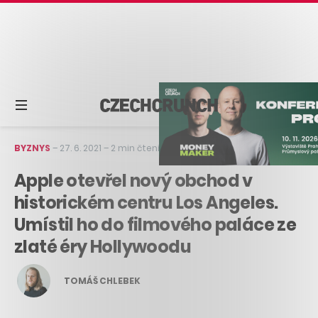
BYZNYS
–
27. 6. 2021
–
2 min čtení
Apple otevřel nový obchod v
historickém centru Los Angeles.
Umístil ho do filmového paláce ze
zlaté éry Hollywoodu
TOMÁŠ CHLEBEK