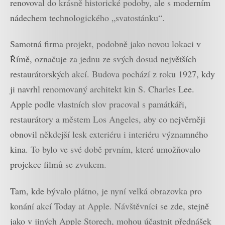
renovoval do krásně historické podoby, ale s moderním
nádechem technologického „svatostánku“.
Samotná firma projekt, podobně jako novou lokaci v
Římě, označuje za jednu ze svých dosud největších
restaurátorských akcí. Budova pochází z roku 1927, kdy
ji navrhl renomovaný architekt kin S. Charles Lee.
Apple podle vlastních slov pracoval s památkáři,
restaurátory a městem Los Angeles, aby co nejvěrněji
obnovil někdejší lesk exteriéru i interiéru významného
kina. To bylo ve své době prvním, které umožňovalo
projekce filmů se zvukem.
Tam, kde bývalo plátno, je nyní velká obrazovka pro
konání akcí Today at Apple. Návštěvníci se zde, stejně
jako v jiných Apple Storech, mohou účastnit přednášek