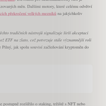
lizovaných měn. Dalšími motory, které celému odvětví
ících překročení velkých mezníků
na jakýchkoliv
chto tradičních nástrojů signalizuje širší akceptaci
než ETF na zlato, což potvrzuje stále významnější roli
e Pilný, jak spolu souvisí začleňování kryptoměn do
 postupně rozšířilo o staking, tržiště s NFT nebo