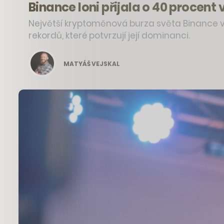
Binance loni přijala o 40 proce
Největší kryptoměnová burza světa Binance v
rekordů, které potvrzují její dominanci.
MATYÁŠ VEJSKAL