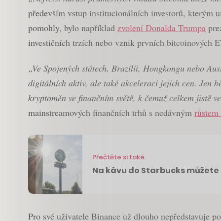
především vstup institucionálních investorů, kterým
pomohly, bylo například
zvolení Donalda Trumpa
pre
investičních trzích nebo vznik prvních bitcoinových 
„Ve Spojených státech, Brazílii, Hongkongu nebo Austr
digitálních aktiv, ale také akceleraci jejich cen. Je
kryptoměn ve finančním světě, k čemuž celkem jistě ved
mainstreamových finančních trhů s nedávným
růstem 
Přečtěte si také
Na kávu do Starbucks můžete 
Pro své uživatele Binance už dlouho nepředstavuje pou