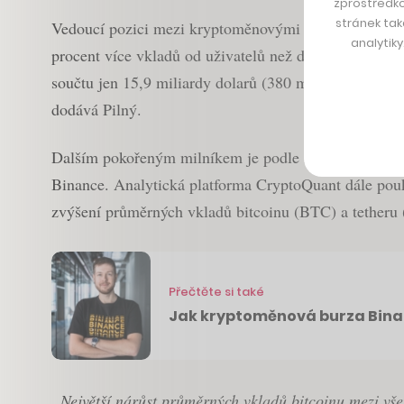
zprostředko
stránek tak
Vedoucí pozici mezi kryptoměnovými burzami potvrzuje
analytik
procent více vkladů od uživatelů než dalších deset b
součtu jen 15,9 miliardy dolarů (380 miliard korun).
dodává Pilný.
Dalším pokořeným milníkem je podle měření CCData hr
Binance. Analytická platforma CryptoQuant dále pouk
zvýšení průměrných vkladů bitcoinu (BTC) a tetheru
Přečtěte si také
Jak kryptoměnová burza Binan
„Největší nárůst průměrných vkladů bitcoinu mezi v