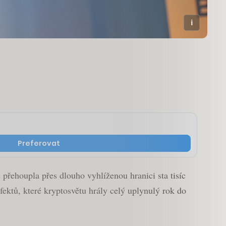
Preferovat
přehoupla přes dlouho vyhlíženou hranici sta tisíc
fektů, které kryptosvětu hrály celý uplynulý rok do