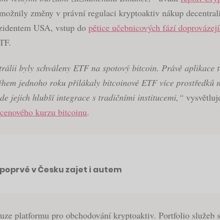
 umožnily změny v právní regulaci kryptoaktiv nákup decentra
zidentem USA, vstup do
pětice učebnicových fází doprovázej
ETF.
álii byly schváleny ETF na spotový bitcoin. Právě aplikace tě
n během jednoho roku přilákaly bitcoinové ETF více prostředků 
e jejich hlubší integrace s tradičními institucemi,“
vysvětluj
cenového kurzu bitcoinu
.
poprvé v Česku zajet i autem
ze platformu pro obchodování kryptoaktiv. Portfolio služeb se