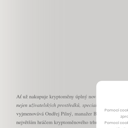
Ať už nakupuje kryptoměny úplný nováček, nebo zkušený
nejen uživatelských prostředků, specializované pojišťo
Pomocí cook
vyjmenovává Ondřej Pilný, manažer Binance pro Česko
zpro
největším hráčem kryptoměnového trhu – využívá ji n
Pomocí cook