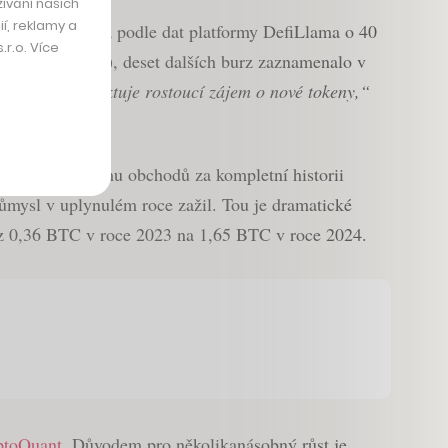
ívání našich
í, reklamy a
oce 2024 vybrala podle dat platformy DefiLlama o 40
r.o. Více
7 miliard korun), deset dalších burz zaznamenalo v
l, který reflektuje rostoucí zájem o nové tokeny,“
 celkovém objemu obchodů za kompletní historii
ůmysl v uplynulém roce zažil. Tou je dramatické
 z 0,36 BTC v roce 2023 na 1,65 BTC v roce 2024.
ptoQuant
. Důvodem pro několikanásobný růst je