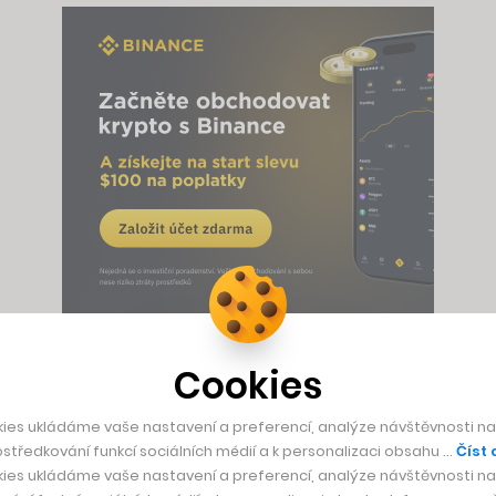
Cookies
 investor, často volí právě Binance, a to zejména kvůli její 
vací fondy jako Secure Asset Fund for Users, ale i to, že jsm
ies ukládáme vaše nastavení a preferencí, analýze návštěvnosti naš
, silné stránky, jež spolu s přehlednou
mobilní aplikací Bin
středkování funkcí sociálních médií a k personalizaci obsahu …
Číst 
a 244 milionů uživatelů po celém světě.
ies ukládáme vaše nastavení a preferencí, analýze návštěvnosti naš