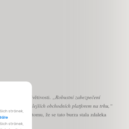
uživatelské přívětivosti.
„Robustní zabezpečení
e jedna z nejrychlejších obchodních platforem na trhu,“
ich stránek,
ance
přispěly k tomu, že se tato burza stala zdaleka
dále
ich stránek,