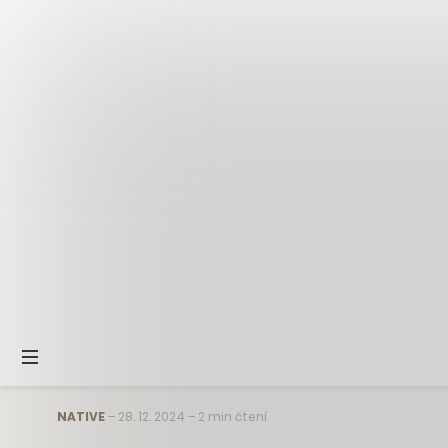
NATIVE
–
28. 12. 2024
–
2 min čtení