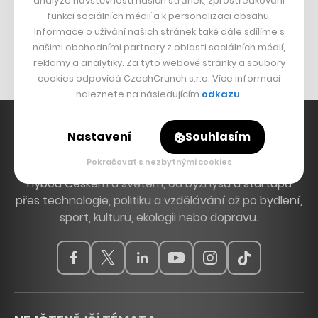
analýze návštěvnosti našich stránek, zprostředkování
Bomma není tichá
funkcí sociálních médií a k personalizaci obsahu.
Originální hodinky
Informace o užívání našich stránek také dále sdílíme s
našimi obchodními partnery z oblasti sociálních médií,
Nábytek z betonu
reklamy a analytiky. Za tyto webové stránky a soubory
cookies odpovídá CzechCrunch s.r.o. Více informací
naleznete na následujícím
odkazu
.
Nastavení
Souhlasím
Pokračovat s nezbytnými cookies
Hlavní zdroj inspirace. Věnujeme se tématům, která
hýbou Českem a světem, od byznysu a startupů
přes technologie, politiku a vzdělávání až po bydlení,
sport, kulturu, ekologii nebo dopravu.