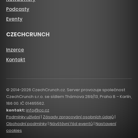
Podcasty
Eventy
CZECHCRUNCH
Inzerce
Kontakt
© 2014-2026 CzechCrunch.cz. Server provozuje společnost
CzechCrunch s.r.o. se sídlem Thámova 289/13, Praha 8 – Karlín,
186 00. IČ 01465562.
kontakt:
info@cc.cz
Podmínky užívání
|
Zásady zpracování osobních údajů
|
Obchodní podmínky
|
Návštěvní řád eventů
|
Nastavení
cookies