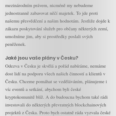
mezinárodním právem, nicméně my nebudeme
jednostranně zabavovat něčí majetek. To jde proti
našemu přesvědčení a našim hodnotám. Jestliže dojde k
zákazu poskytování služeb pro občany některých zemí,
umožníme jim, aby si prostředky poslali svých
peněženek.
Jaké jsou vaše plány v Česku?
Odezva v Česku je skvělá a pořád nabíráme, nemáme
dost lidí na podporu všech našich činností a klientů v
Česku. Chceme pomáhat se vzděláváním, plánujeme i
víc eventů a setkání, abychom byli české
kryptokomunitě blíž. A do budoucna bychom také rádi
investovali do některých převratných blockchainových
projektů z Česka. Proto bych ostatně ráda vyzvala české