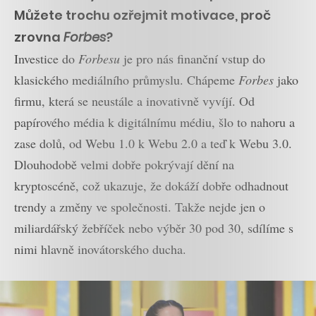
Můžete trochu ozřejmit motivace, proč
zrovna
Forbes
?
Investice do
Forbesu
je pro nás finanční vstup do
klasického mediálního průmyslu. Chápeme
Forbes
jako
firmu, která se neustále a inovativně vyvíjí. Od
papírového média k digitálnímu médiu, šlo to nahoru a
zase dolů, od Webu 1.0 k Webu 2.0 a teď k Webu 3.0.
Dlouhodobě velmi dobře pokrývají dění na
kryptoscéně, což ukazuje, že dokáží dobře odhadnout
trendy a změny ve společnosti. Takže nejde jen o
miliardářský žebříček nebo výběr 30 pod 30, sdílíme s
nimi hlavně inovátorského ducha.