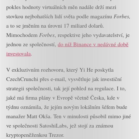
pokles hodnoty virtuálních měn nadále drží mezi
stovkou nejbohatších lidí světa podle magazínu
Forbes,
a to se jměním na úrovni 17 miliard dolarů.
Mimochodem
Forbes
, respektive jeho vydavatelství, je
jednou ze společností,
do níž Binance v nedávné době
investovala
.
V exkluzivním rozhovoru, který Yi He poskytla
CzechCrunchi přes e-mail, vysvětluje jak investiční
strategii společnosti, tak její pohled na regulace. I to,
jaké má firma plány v Evropě včetně Česka, kde v
týdnu oznámila, že jejím novým lokálním šéfem bude
manažer Matt Okša. Ten v minulosti působil mimo jiné
ve společnosti SatoshiLabs, jež stojí za známou
kryptopeněženkou Trezor.