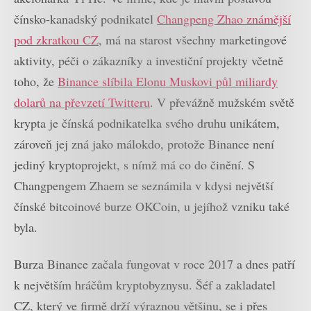
čínsko-kanadský podnikatel
Changpeng Zhao známější
pod zkratkou CZ
, má na starost všechny marketingové
aktivity, péči o zákazníky a investiční projekty včetně
toho, že
Binance slíbila Elonu Muskovi půl miliardy
dolarů na převzetí Twitteru
. V převážně mužském světě
krypta je čínská podnikatelka svého druhu unikátem,
zároveň jej zná jako málokdo, protože Binance není
jediný kryptoprojekt, s nímž má co do činění. S
Changpengem Zhaem se seznámila v kdysi největší
čínské bitcoinové burze OKCoin, u jejíhož vzniku také
byla.
Burza Binance začala fungovat v roce 2017 a dnes patří
k největším hráčům kryptobyznysu. Šéf a zakladatel
CZ, který ve firmě drží výraznou většinu, se i přes