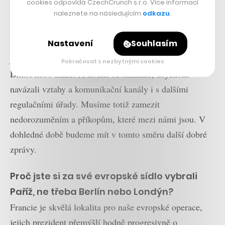
cookies odpovídá CzechCrunch s.r.o. Více informací
se týče nás, jednu věc jsme se z minulosti poučili.
naleznete na následujícím
odkazu
.
Musíme s regulátory umět komunikovat, jinak to nejde.
Nastavení
Souhlasím
Už teď máme oficiální povolení k působení v několika
jurisdikcích, jako jsou Francie, Bahrajn, Dubaj, Abú
Pokračovat s nezbytnými cookies
Dhabí nebo Itálie. A hodně se snažíme, abychom
navázali vztahy a komunikační kanály i s dalšími
regulačními úřady. Musíme totiž zamezit
nedorozuměním a příkopům, které mezi námi jsou. V
dohledné době budeme mít v tomto směru další dobré
zprávy.
Proč jste si za své evropské sídlo vybrali
Paříž, ne třeba Berlín nebo Londýn?
Francie je skvělá lokalita pro naše evropské operace,
jejich prezident přemýšlí hodně progresivně o