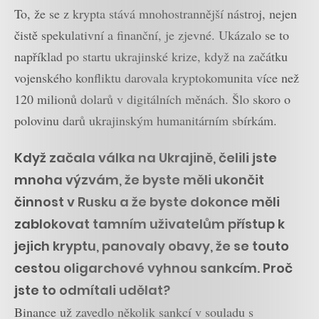
To, že se z krypta stává mnohostrannější nástroj, nejen
čistě spekulativní a finanční, je zjevné. Ukázalo se to
například po startu ukrajinské krize, když na začátku
vojenského konfliktu darovala kryptokomunita více než
120 milionů dolarů v digitálních měnách. Šlo skoro o
polovinu darů ukrajinským humanitárním sbírkám.
Když začala válka na Ukrajině, čelili jste
mnoha výzvám, že byste měli ukončit
činnost v Rusku a že byste dokonce měli
zablokovat tamním uživatelům přístup k
jejich kryptu, panovaly obavy, že se touto
cestou oligarchové vyhnou sankcím. Proč
jste to odmítali udělat?
Binance už zavedlo několik sankcí v souladu s