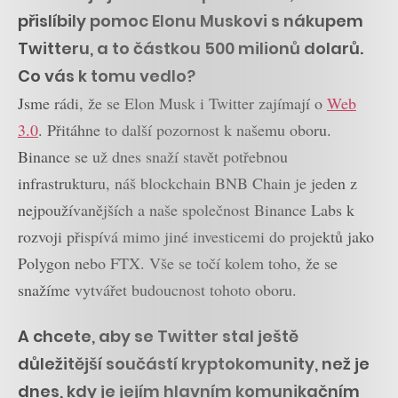
přislíbily pomoc Elonu Muskovi s nákupem
Twitteru, a to částkou 500 milionů dolarů.
Co vás k tomu vedlo?
Jsme rádi, že se Elon Musk i Twitter zajímají o
Web
3.0
. Přitáhne to další pozornost k našemu oboru.
Binance se už dnes snaží stavět potřebnou
infrastrukturu, náš blockchain BNB Chain je jeden z
nejpoužívanějších a naše společnost Binance Labs k
rozvoji přispívá mimo jiné investicemi do projektů jako
Polygon nebo FTX. Vše se točí kolem toho, že se
snažíme vytvářet budoucnost tohoto oboru.
A chcete, aby se Twitter stal ještě
důležitější součástí kryptokomunity, než je
dnes, kdy je jejím hlavním komunikačním