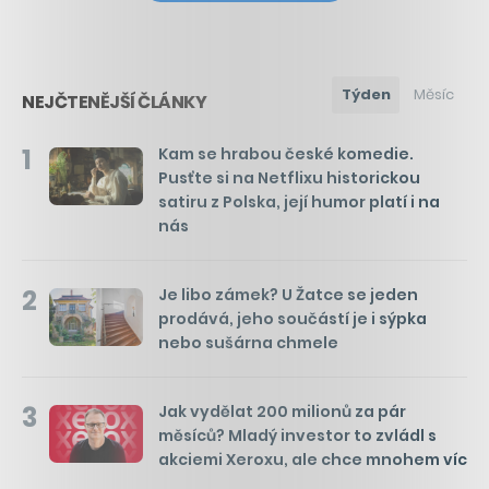
Týden
Měsíc
NEJČTENĚJŠÍ ČLÁNKY
1
Kam se hrabou české komedie.
Pusťte si na Netflixu historickou
satiru z Polska, její humor platí i na
nás
2
Je libo zámek? U Žatce se jeden
prodává, jeho součástí je i sýpka
nebo sušárna chmele
3
Jak vydělat 200 milionů za pár
měsíců? Mladý investor to zvládl s
akciemi Xeroxu, ale chce mnohem víc