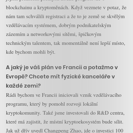
blockchainu a kryptoměnách. Když vezmete v potaz, že
nám tam schválili registraci a že to je země se skvělým
vzdělávacím systémem, dobrým podnikatelským
zázemím a networkovými sítěmi, špičkovým
technickým talentem, tak momentálně není lepší místo,
kde bychom mohli být.
A jaký je váš plán ve Francii a potažmo v
Evropě? Chcete mít fyzické kanceláře v
každé zemi?
Rádi bychom ve Francii iniciovali vznik vzdělávacího
programu, který by pomohl rozvoji lokální
kryptokomunity. Také jsme investovali do R&D centra,
které má zajistit, že místní kryptoekosystém bude sílit.
Jak už dřív uvedl Changpeng Zhao, jde o investici 100