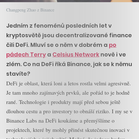
Changpeng Zhao z Binance
Jedním z fenoménů posledních let v
kryptosvětě jsou decentralizované finance
čili DeFi. Mluví se o něm v dobrém a
po
pádech Terry
a
Celsius Network
nově i ve
zlém. Co na DeFi říká Binance, jak se k němu
stavíte?
DeFi je oblast, která loni a letos rostla velmi agresivně.
Je tam mnoho zajímavých prvků, ale pořád to je hodně
rané. Technologie i produkty mají před sebou ještě
dlouhou cestu a pro investory to obnáší riziko. I my se v
Binance Labs na DeFi koukáme a přemýšlíme o
projektech, které by mohly přinést skutečnou inovaci v
technologiích a jejich užití. Možná, že jednou budou