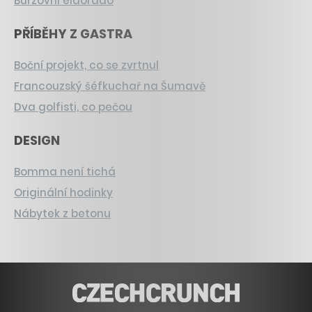
Burzovní eldorádo
PŘÍBĚHY Z GASTRA
Boční projekt, co se zvrtnul
Francouzský šéfkuchař na Šumavě
Dva golfisti, co pečou
DESIGN
Bomma není tichá
Originální hodinky
Nábytek z betonu