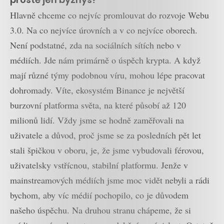
Hlavně chceme co nejvíc promlouvat do rozvoje Webu
3.0. Na co nejvíce úrovních a v co nejvíce oborech.
Není podstatné, zda na sociálních sítích nebo v
médiích. Jde nám primárně o úspěch krypta. A když
mají různé týmy podobnou víru, mohou lépe pracovat
dohromady. Víte, ekosystém Binance je největší
burzovní platforma světa, na které působí až 120
milionů lidí. Vždy jsme se hodně zaměřovali na
uživatele a důvod, proč jsme se za posledních pět let
stali špičkou v oboru, je, že jsme vybudovali férovou,
uživatelsky vstřícnou, stabilní platformu. Jenže v
mainstreamových médiích jsme moc vidět nebyli a rádi
bychom, aby víc médií pochopilo, co je důvodem
našeho úspěchu. Na druhou stranu chápeme, že si