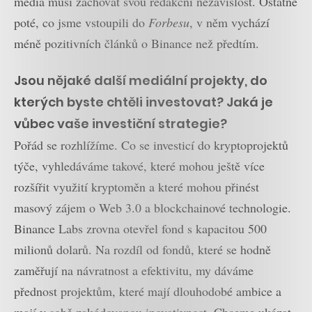
média musí zachovat svou redakční nezávislost. Ostatně
poté, co jsme vstoupili do
Forbesu
, v něm vychází
méně pozitivních článků o Binance než předtím.
Jsou nějaké další mediální projekty, do
kterých byste chtěli investovat? Jaká je
vůbec vaše investiční strategie?
Pořád se rozhlížíme. Co se investicí do kryptoprojektů
týče, vyhledáváme takové, které mohou ještě více
rozšířit využití kryptoměn a které mohou přinést
masový zájem o Web 3.0 a blockchainové technologie.
Binance Labs zrovna otevřel fond s kapacitou 500
milionů dolarů. Na rozdíl od fondů, které se hodně
zaměřují na návratnost a efektivitu, my dáváme
přednost projektům, které mají dlouhodobé ambice a
mají v sobě zakódovanou inovativnost. Chceme ukázat,