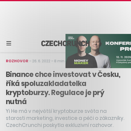
ROZHOVOR
–
26. 6. 2022
–
8 min čtení
Binance chce investovat v Česku,
říká spoluzakladatelka
kryptoburzy. Regulace je prý
nutná
Yi He má v největší kryptoburze světa na
starosti marketing, investice a péči o zákazníky.
CzechCrunchi poskytla exkluzivní rozhovor.