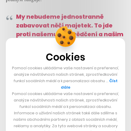
My nebudeme jednostranně
zabavovat něčí majetek. To jde
proti našemu přesvědčení a našim
hodnotám.
Cookies
Když vedete rozhovory s úřady po celém
světě, kde vám debata připadá
Pomocí cookies ukládáme vaše nastavení a preferencí,
analýze návštěvnosti našich stránek, zprostředkování
nejsmysluplnější?
funkcí sociálních médií a k personalizaci obsahu …
Číst
Regulace a přístup k ní se liší, protože se liší
dále
Pomocí cookies ukládáme vaše nastavení a preferencí,
ekonomické instituce v jednotlivých zemích. Cíl je ale
analýze návštěvnosti našich stránek, zprostředkování
všude stejný – chránit uživatele. Na regulátory to
funkcí sociálních médií a k personalizaci obsahu.
vytváří docela silný tlak, aby na jedné straně našli
Informace o užívání našich stránek také dále sdílíme s
našimi obchodními partnery z oblasti sociálních médií,
rozumnou míru ochrany, na druhé nezahubili inovace,
reklamy a analytiky. Za tyto webové stránky a soubory
což je v tak mladém oboru, jako je krypto, zásadní. Co