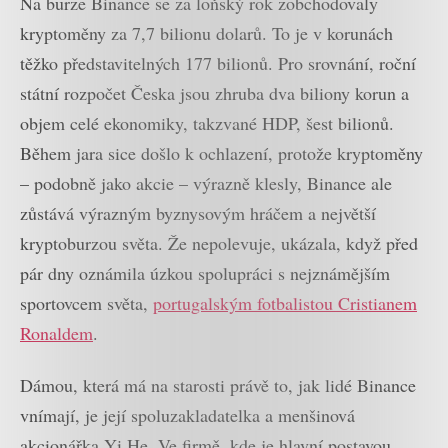
Na burze Binance se za loňský rok zobchodovaly
kryptoměny za 7,7 bilionu dolarů. To je v korunách
těžko představitelných 177 bilionů. Pro srovnání, roční
státní rozpočet Česka jsou zhruba dva biliony korun a
objem celé ekonomiky, takzvané HDP, šest bilionů.
Během jara sice došlo k ochlazení, protože kryptoměny
– podobně jako akcie – výrazně klesly, Binance ale
zůstává výrazným byznysovým hráčem a největší
kryptoburzou světa. Že nepolevuje, ukázala, když před
pár dny oznámila úzkou spolupráci s nejznámějším
sportovcem světa,
portugalským fotbalistou Cristianem
Ronaldem
.
Dámou, která má na starosti právě to, jak lidé Binance
vnímají, je její spoluzakladatelka a menšinová
akcionářka Yi He. Ve firmě, kde je hlavní postavou