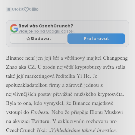
Uložit
0
0
Zobrazit
komentáře
Baví vás CzechCrunch?
Vídejte ho na Googlu častěji.
Sledovat
Preferovat
Binance není jen její šéf a většinový majitel Changpeng
Zhao aka CZ. U zrodu největší kryptoburzy světa stála
také její marketingová ředitelka Yi He. Je
spoluzakladatelkou firmy a zároveň jednou z
nejvlivnějších postav převážně mužského kryptosvěta.
Byla to ona, kdo vymyslel, že Binance majetkově
vstoupí do
Forbesu.
Nebo že přispěje Elonu Muskovi
na akvizici Twitteru. V exkluzivním rozhovoru pro
CzechCrunch říká:
„Vyhledáváme takové investice,