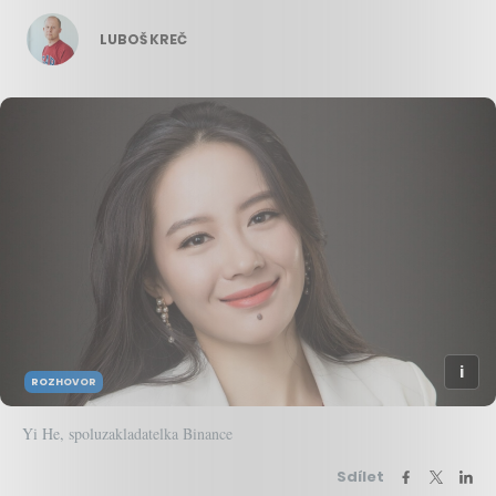
LUBOŠ KREČ
ROZHOVOR
Yi He, spoluzakladatelka Binance
Sdílet