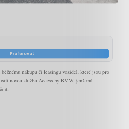
Preferovat
k běžnému nákupu či leasingu vozidel, které jsou pro
pustit novou službu Access by BMW, jenž má
ěnit.