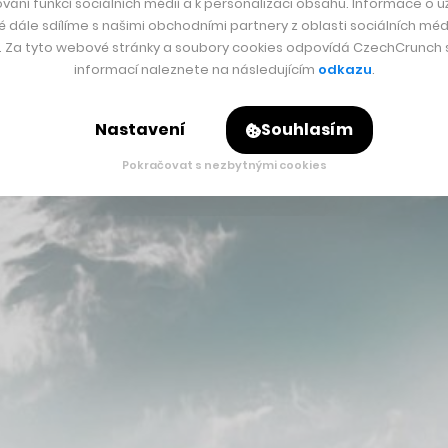
vání funkcí sociálních médií a k personalizaci obsahu. Informace o už
é dále sdílíme s našimi obchodními partnery z oblasti sociálních médi
y. Za tyto webové stránky a soubory cookies odpovídá CzechCrunch s.
ázu automobilek Volvo, Cadillac či Ford. Z německých autom
informací naleznete na následujícím
odkazu
.
odelům Panamera, Macan či Porsche 911. V průběhu roku by se
Nastavení
Souhlasím
Pokračovat s nezbytnými cookies