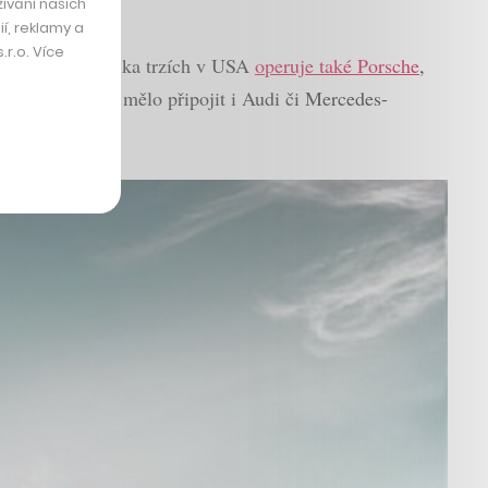
ívání našich
í, reklamy a
r.o. Více
obilek na několika trzích v USA
operuje také Porsche
,
 k němu navíc mělo připojit i Audi či Mercedes-