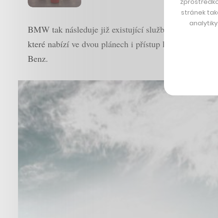
zprostředko
stránek tak
analytik
BMW tak následuje již existující služby podobného r
které nabízí ve dvou plánech i přístup k luxusním m
Benz.