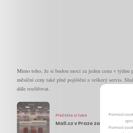
Mimo toho, že si budou moci za jednu cenu v týdnu 
měsíční ceny také plné pojištění a veškerý servis. S
dále rozšiřovat.
Pomocí cook
Přečtěte si také
zpro
Mall.cz v Praze zavádí nový 
Pomocí cook