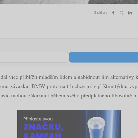
Sdílet
ál více přiblížit mladším lidem a nabídnout jim alternativy 
hému závazku. BMW proto na trh chce již v příštím týdnu vy
navíc mohou zákazníci během svého předplatného libovolně m