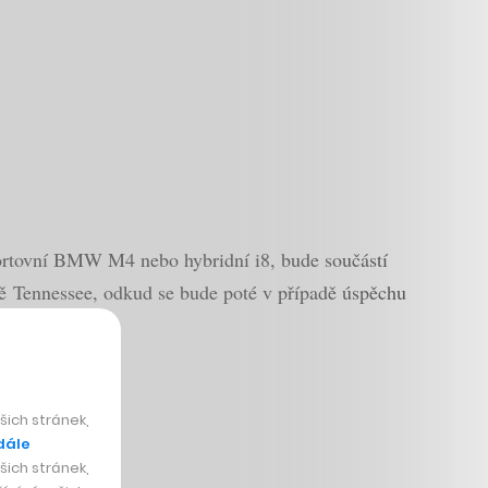
portovní BMW M4 nebo hybridní i8, bude součástí
átě Tennessee, odkud se bude poté v případě úspěchu
ich stránek,
dále
ich stránek,