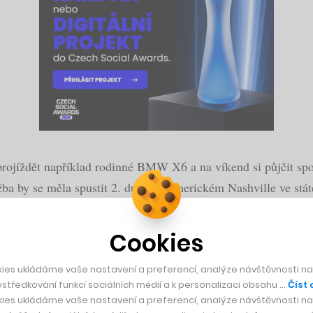
projíždět například rodinné BMW X6 a na víkend si půjčit s
lužba by se měla spustit 2. dubna v americkém Nashville ve st
Cookies
ies ukládáme vaše nastavení a preferencí, analýze návštěvnosti naš
středkování funkcí sociálních médií a k personalizaci obsahu …
Číst 
koncept prodejen. Kombinuje showroom a výdejnu
ies ukládáme vaše nastavení a preferencí, analýze návštěvnosti naš