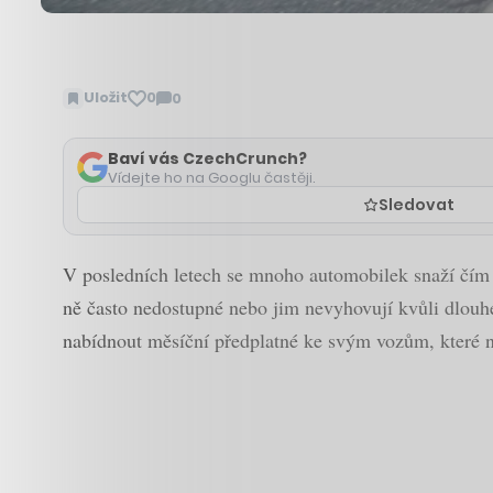
Uložit
0
0
Zobrazit
komentáře
Baví vás CzechCrunch?
Vídejte ho na Googlu častěji.
Sledovat
V posledních letech se mnoho automobilek snaží čím d
ně často nedostupné nebo jim nevyhovují kvůli dlou
nabídnout měsíční předplatné ke svým vozům, které 