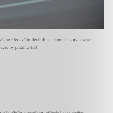
šeho především flexibilita – nemusí se uvazovat na
eré by platili zvlášť.
t v lokálním autosalonu, případně si je nechat