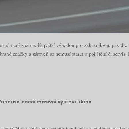
ud není známa. Největší výhodou pro zákazníky je pak dle v
ané značky a zároveň se nemusí starat o pojištění či servis, kt
Fanoušci ocení masivní výstavu i kino
 lze většinou sledovat v mobilní aplikaci a vozidla vyzvednou