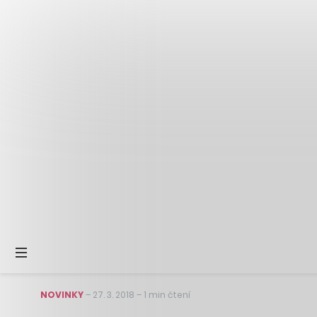
NOVINKY
–
27. 3. 2018
–
1 min čtení