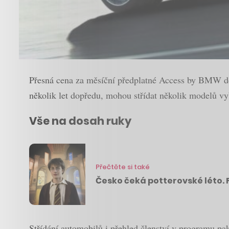
Přesná cena za měsíční předplatné Access by BMW dos
několik let dopředu, mohou střídat několik modelů vybr
Vše na dosah ruky
Přečtěte si také
Česko čeká potterovské léto. 
Střídání automobilů i přehled členství v programu pak