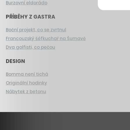
Burzovní eldorádo
PŘÍBĚHY Z GASTRA
Boční projekt, co se zvrtnul
Francouzský šéfkuchař na Šumavě
Dva golfisti, co pečou
DESIGN
Bomma není tichá
Originální hodinky
Nábytek z betonu