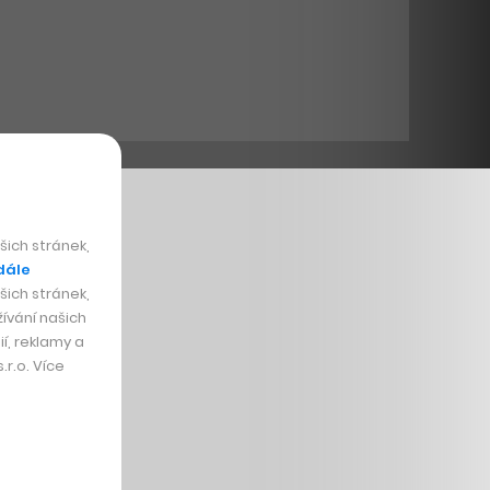
ich stránek,
dále
ich stránek,
ívání našich
í, reklamy a
r.o. Více