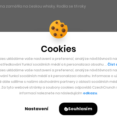
na zaměřila na českou whisky. Rodila se tři roky
Cookies
ies ukládáme vaše nastavení a preferencí, analýze návštěvnosti naš
středkování funkcí sociálních médií a k personalizaci obsahu …
Číst 
ies ukládáme vaše nastavení a preferencí, analýze návštěvnosti naš
vání funkcí sociálních médií a k personalizaci obsahu. Informace o už
é dále sdílíme s našimi obchodními partnery z oblasti sociálních médi
y. Za tyto webové stránky a soubory cookies odpovídá CzechCrunch s.
informací naleznete na následujícím
odkazu
.
Nastavení
Souhlasím