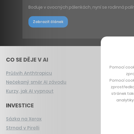
Boduje v ovocných pálenkách, nyní se rodinná palír
Zobrazit článek
CO SE DĚJE V AI
Pomocí cook
Průšvih Anthtropicu
zpro
Pomocí cook
Nečekaný směr AI závodu
zprostředko
Kurzy, jak AI vypnout
stránek tak
analytik
INVESTICE
Sázka na Xerox
Strnad v Pirelli