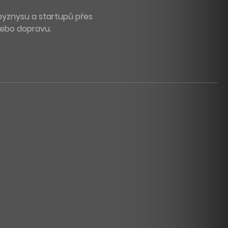
byznysu a startupů přes
 nebo dopravu.