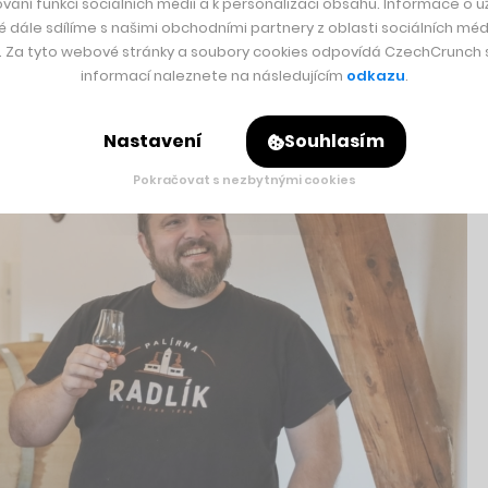
vání funkcí sociálních médií a k personalizaci obsahu. Informace o už
é dále sdílíme s našimi obchodními partnery z oblasti sociálních médi
i vyzkoušet různé typy zpracování a postupů, byla paleta chut
y. Za tyto webové stránky a soubory cookies odpovídá CzechCrunch s.
informací naleznete na následujícím
odkazu
.
Nastavení
Souhlasím
Pokračovat s nezbytnými cookies