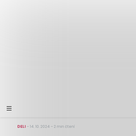
DELI
–
14. 10. 2024
–
2 min čtení