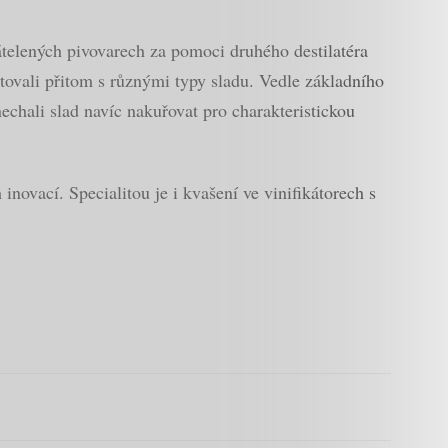
átelených pivovarech za pomoci druhého destilatéra
ntovali přitom s různými typy sladu. Vedle základního
chali slad navíc nakuřovat pro charakteristickou
novací. Specialitou je i kvašení ve vinifikátorech s