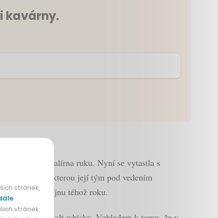
i kavárny.
získává titul Palírna ruku. Nyní se vytasila s
u první whisky, kterou její tým pod vedením
ich stránek,
ěna do sudů v říjnu téhož roku.
dále
ich stránek,
eated) single malt whisky. Vzhledem k tomu, že v