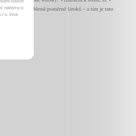
ívání našich
í, reklamy a
í pro výsledný blend poměrně široká – a tím je tato
r.o. Více