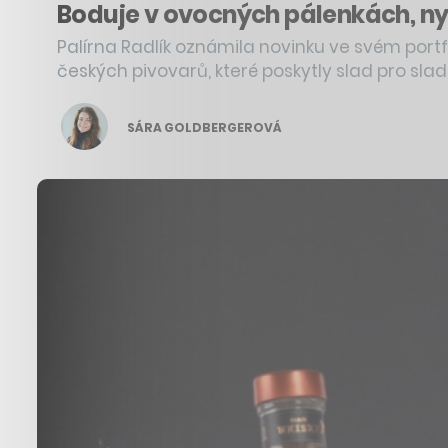
Boduje v ovocných pálenkách, nyní
Palírna Radlík oznámila novinku ve svém portfol
českých pivovarů, které poskytly slad pro slad
SÁRA GOLDBERGEROVÁ