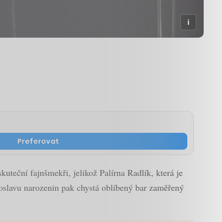
Preferovat
kuteční fajnšmekři, jelikož Palírna Radlík, která je
 oslavu narozenin pak chystá oblíbený bar zaměřený