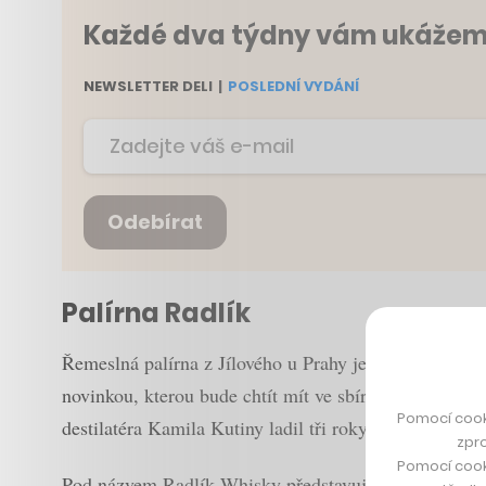
Každé dva týdny vám ukážeme 
NEWSLETTER DELI
|
POSLEDNÍ VYDÁNÍ
Odebírat
Palírna Radlík
Řemeslná palírna z Jílového u Prahy je známá pro výbě
novinkou, kterou bude chtít mít ve sbírce každý milo
Pomocí cook
destilatéra Kamila Kutiny ladil tři roky. Byla destil
zpro
Pomocí cook
Pod názvem Radlík Whisky představuje hned dva typy