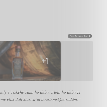
Foto: Palírna Radlík
+1
udy z českého zimního dubu, z letního dubu ze
 jsme však dali klasickým bourbonským sudům,“