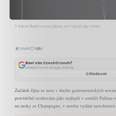
V Palírně Radlík ovocné pálenky nově zpestří také whisky
Uložit
0
0
Zobrazit
komentáře
Baví vás CzechCrunch?
Vídejte ho na Googlu častěji.
Sledovat
Začátek října se nese v duchu gastronomických novinek,
pravidelně oceňována jako nejlepší v soutěži Palírna
na moky ze Champagne, v novém vydání newsletteru De