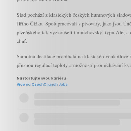
Slad pochází z klasických českých humnových sladoven
Jiřího Čížka. Spolupracovali s pivovary, jako jsou Ún
plzeňského tak vyzkoušeli i mnichovský, typu Ale, a 
chuť.
Samotná destilace probíhala na klasické dvoukotlové m
přesnou regulací teploty a možností promíchávání kv
Nastartujte svou kariéru
Více na CzechCrunch Jobs