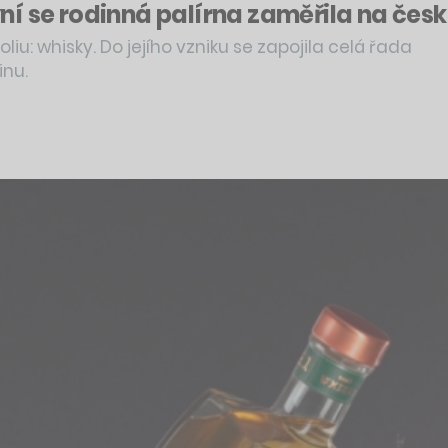
 se rodinná palírna zaměřila na česko
iu: whisky. Do jejího vzniku se zapojila celá řada
inu.