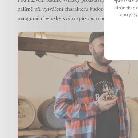
zprostředko
stránek tak
palírně při vytváření charakteru budoucího moku chtěl
analytik
inaugurační whisky svým způsobem neopakovatelná.