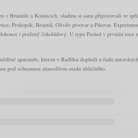
 v Bruntále a Kounicích, sladinu si sami připravovali ve spř
ětice, Prokopák, Bruntál, Olivův pivovar a Pikovar. Experime
dokonce i pražený čokoládový. U typu Peated v prvním roce ne
ěděné aparatuře, kterou v Radlíku doplnili o řadu autorských i
asu pod ochrannou atmosférou oxidu uhličitého.