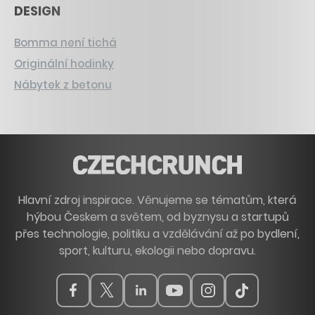
DESIGN
Bomma není tichá
Originální hodinky
Nábytek z betonu
Hlavní zdroj inspirace. Věnujeme se tématům, která
hýbou Českem a světem, od byznysu a startupů
přes technologie, politiku a vzdělávání až po bydlení,
sport, kulturu, ekologii nebo dopravu.