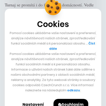
Turnaj se promítá i do fungování domácností. Vedle
samotných zápasů se tak v řadě z nich odehrává
náročná diplomacie o tom, jak zvládnout noční režim
Cookies
ke spokojenosti všech. Více než 15 procent lidí je
ochotných kompenzovat noční sledování partnerovi
Pomocí cookies ukládáme vaše nastavení a preferencí,
analýze návštěvnosti našich stránek, zprostředkování
například převzetím neoblíbených domácích povinností,
funkcí sociálních médií a k personalizaci obsahu …
Číst
11,5 procenta pak volí i jiné formy „úplatků“, například
dále
vaření nebo pozvání do restaurace. Někteří si také
Pomocí cookies ukládáme vaše nastavení a preferencí,
analýze návštěvnosti našich stránek, zprostředkování
pořídili kvalitní bezdrátová sluchátka, aby sledováním
funkcí sociálních médií a k personalizaci obsahu.
okolí nerušili. Téměř pětina respondentů je suverénní –
Informace o užívání našich stránek také dále sdílíme s
našimi obchodními partnery z oblasti sociálních médií,
tvrdí, že se kvůli fotbalu nehodlá nijak omezovat, a
reklamy a analytiky. Za tyto webové stránky a soubory
očekává, že se domácnost jednoduše přizpůsobí.
cookies odpovídá CzechCrunch s.r.o. Více informací
naleznete na následujícím
odkazu
.
Letošní mistrovství je tak kromě sportovní podívané i
testem výdrže. Přesto platí, že podobné turnaje
Nastavení
Souhlasím