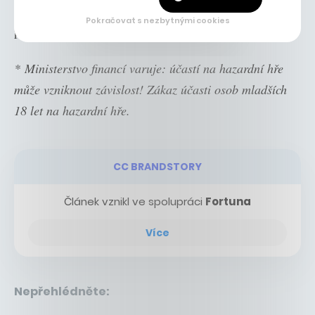
pravidelně přinášejí momenty, kvůli nimž fanoušci rádi
Pokračovat s nezbytnými cookies
podstupují trochu nepohodlí.
*
Ministerstvo financí varuje: účastí na hazardní hře
může vzniknout závislost! Zákaz účasti osob mladších
18 let na hazardní hře.
CC BRANDSTORY
Článek vznikl ve spolupráci
Fortuna
Více
Nepřehlédněte: