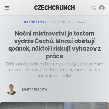
BRANDSTORY
–
02. 7. 2026
–
2 min čtení
Noční mistrovství je testem
výdrže Čechů. Mnozí obětují
spánek, někteří riskují vyhazov z
práce
Exkluzivní průzkum Fortuny ukazuje, že Čechům
nevadí sledovat fotbal i v noci, mnozí se ale
obávají důsledků.
MARTA PLECITÁ