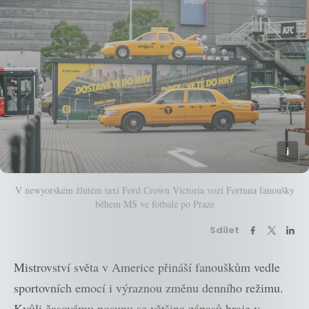
V newyorském žlutém taxi Ford Crown Victoria vozí Fortuna fanoušky
během MS ve fotbale po Praze
Sdílet
Mistrovství světa v Americe přináší fanouškům vedle
sportovních emocí i výraznou změnu denního režimu.
Kvůli časovému posunu se většina zápasů hraje v