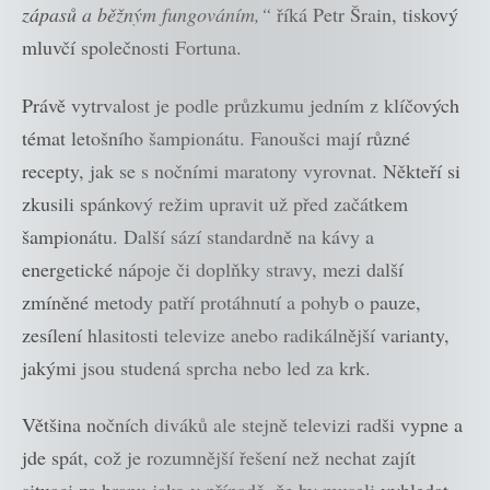
zápasů a běžným fungováním,“
říká Petr Šrain, tiskový
mluvčí společnosti Fortuna.
Právě vytrvalost je podle průzkumu jedním z klíčových
témat letošního šampionátu. Fanoušci mají různé
recepty, jak se s nočními maratony vyrovnat. Někteří si
zkusili spánkový režim upravit už před začátkem
šampionátu. Další sází standardně na kávy a
energetické nápoje či doplňky stravy, mezi další
zmíněné metody patří protáhnutí a pohyb o pauze,
zesílení hlasitosti televize anebo radikálnější varianty,
jakými jsou studená sprcha nebo led za krk.
Většina nočních diváků ale stejně televizi radši vypne a
jde spát, což je rozumnější řešení než nechat zajít