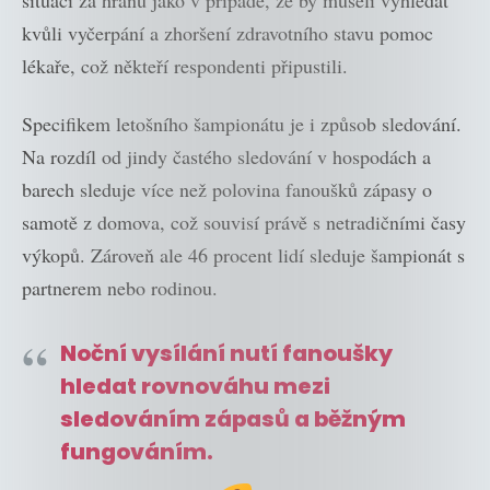
situaci za hranu jako v případě, že by museli vyhledat
kvůli vyčerpání a zhoršení zdravotního stavu pomoc
lékaře, což někteří respondenti připustili.
Specifikem letošního šampionátu je i způsob sledování.
Na rozdíl od jindy častého sledování v hospodách a
barech sleduje více než polovina fanoušků zápasy o
samotě z domova, což souvisí právě s netradičními časy
výkopů. Zároveň ale 46 procent lidí sleduje šampionát s
partnerem nebo rodinou.
Noční vysílání nutí fanoušky
hledat rovnováhu mezi
sledováním zápasů a běžným
fungováním.