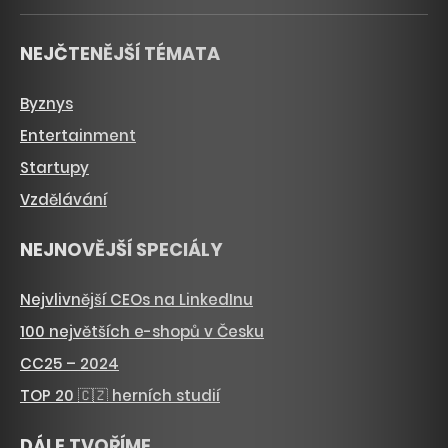
NEJČTENĚJŠÍ TÉMATA
Byznys
Entertainment
Startupy
Vzdělávání
NEJNOVĚJŠÍ SPECIÁLY
Nejvlivnější CEOs na LinkedInu
100 největších e-shopů v Česku
CC25 – 2024
TOP 20 🇨🇿 herních studií
DÁLE TVOŘÍME