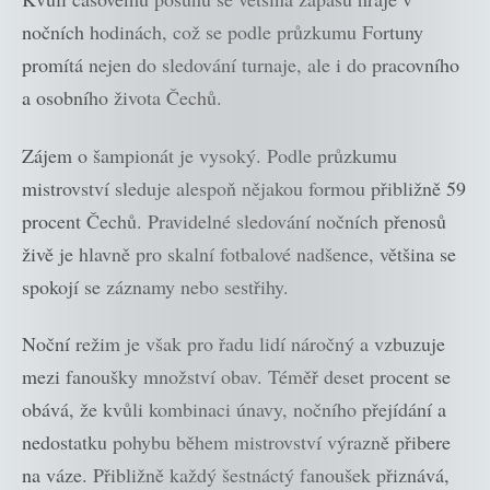
nočních hodinách, což se podle průzkumu Fortuny
promítá nejen do sledování turnaje, ale i do pracovního
a osobního života Čechů.
Zájem o šampionát je vysoký. Podle průzkumu
mistrovství sleduje alespoň nějakou formou přibližně 59
procent Čechů. Pravidelné sledování nočních přenosů
živě je hlavně pro skalní fotbalové nadšence, většina se
spokojí se záznamy nebo sestřihy.
Noční režim je však pro řadu lidí náročný a vzbuzuje
mezi fanoušky množství obav. Téměř deset procent se
obává, že kvůli kombinaci únavy, nočního přejídání a
nedostatku pohybu během mistrovství výrazně přibere
na váze. Přibližně každý šestnáctý fanoušek přiznává,