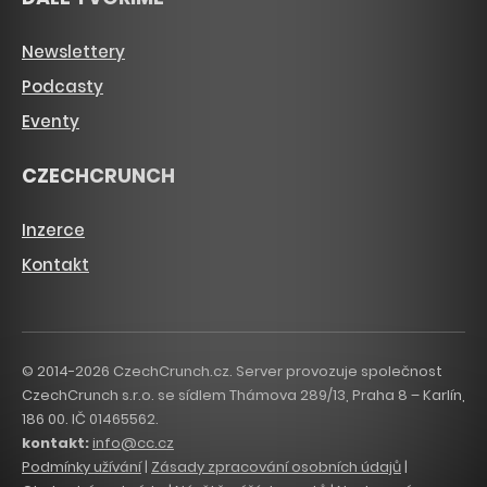
Newslettery
Podcasty
Eventy
CZECHCRUNCH
Inzerce
Kontakt
© 2014-2026 CzechCrunch.cz. Server provozuje společnost
CzechCrunch s.r.o. se sídlem Thámova 289/13, Praha 8 – Karlín,
186 00. IČ 01465562.
kontakt:
info@cc.cz
Podmínky užívání
|
Zásady zpracování osobních údajů
|