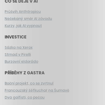
CO SE DĚJE V AI
Průšvih Anthtropicu
Nečekaný směr AI závodu
Kurzy, jak AI vypnout
INVESTICE
Sázka na Xerox
Strnad v Pirelli
Burzovní eldorádo
PŘÍBĚHY Z GASTRA
Boční projekt, co se zvrtnul
Francouzský šéfkuchař na Šumavě
Dva golfisti, co pečou