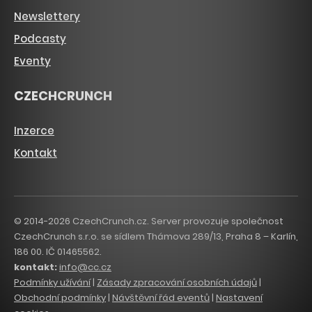
Newslettery
Podcasty
Eventy
CZECHCRUNCH
Inzerce
Kontakt
© 2014-2026 CzechCrunch.cz. Server provozuje společnost
CzechCrunch s.r.o. se sídlem Thámova 289/13, Praha 8 – Karlín,
186 00. IČ 01465562.
kontakt:
info@cc.cz
Podmínky užívání
|
Zásady zpracování osobních údajů
|
Obchodní podmínky
|
Návštěvní řád eventů
|
Nastavení