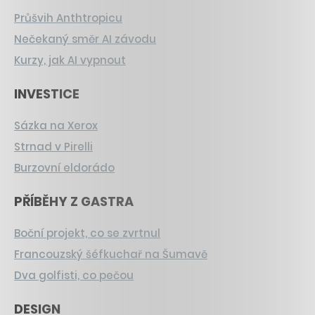
Průšvih Anthtropicu
Nečekaný směr AI závodu
Kurzy, jak AI vypnout
INVESTICE
Sázka na Xerox
Strnad v Pirelli
Burzovní eldorádo
PŘÍBĚHY Z GASTRA
Boční projekt, co se zvrtnul
Francouzský šéfkuchař na Šumavě
Dva golfisti, co pečou
DESIGN