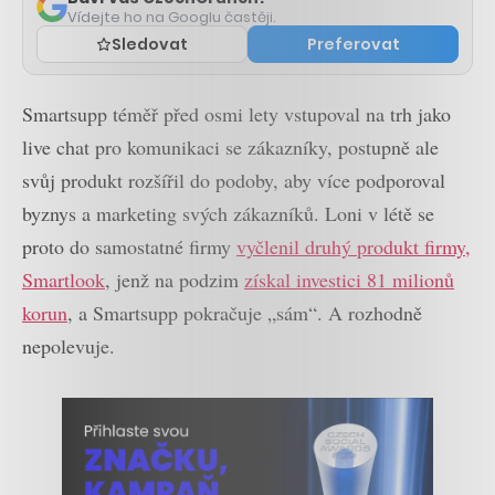
Vídejte ho na Googlu častěji.
Sledovat
Preferovat
Smartsupp téměř před osmi lety vstupoval na trh jako
live chat pro komunikaci se zákazníky, postupně ale
svůj produkt rozšířil do podoby, aby více podporoval
byznys a marketing svých zákazníků. Loni v létě se
proto do samostatné firmy
vyčlenil druhý produkt firmy,
Smartlook
, jenž na podzim
získal investici 81 milionů
korun
, a Smartsupp pokračuje „sám“. A rozhodně
nepolevuje.