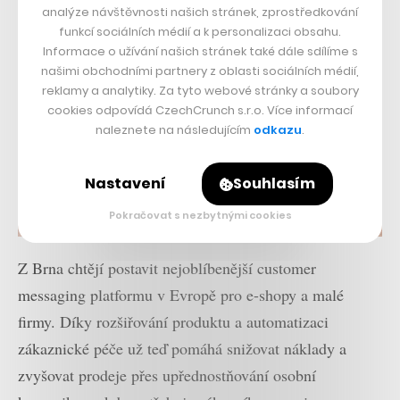
analýze návštěvnosti našich stránek, zprostředkování
funkcí sociálních médií a k personalizaci obsahu.
Informace o užívání našich stránek také dále sdílíme s
našimi obchodními partnery z oblasti sociálních médií,
reklamy a analytiky. Za tyto webové stránky a soubory
cookies odpovídá CzechCrunch s.r.o. Více informací
naleznete na následujícím
odkazu
.
Nastavení
Souhlasím
Pokračovat s nezbytnými cookies
Z Brna chtějí postavit nejoblíbenější customer
messaging platformu v Evropě pro e-shopy a malé
firmy. Díky rozšiřování produktu a automatizaci
zákaznické péče už teď pomáhá snižovat náklady a
zvyšovat prodeje přes upřednostňování osobní