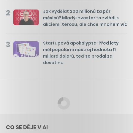
2
Jak vydělat 200 milionů za pár
měsíců? Mladý investor to zvládl s
akciemi Xeroxu, ale chce mnohem víc
3
Startupová apokalypsa: Před lety
měl populární nástroj hodnotu 11
miliard dolarů, teď se prodal za
desetinu
CO SE DĚJE V AI