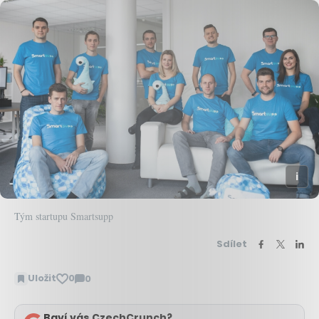
Tým startupu Smartsupp
Sdílet
Uložit
0
0
Zobrazit
komentáře
Baví vás CzechCrunch?