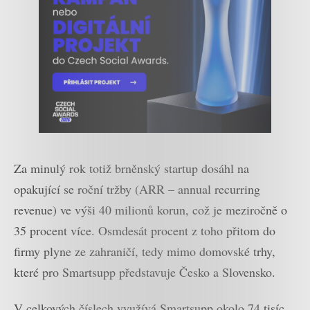
Za minulý rok totiž brněnský startup dosáhl na
opakující se roční tržby (ARR – annual recurring
revenue) ve výši 40 milionů korun, což je meziročně o
35 procent více. Osmdesát procent z toho přitom do
firmy plyne ze zahraničí, tedy mimo domovské trhy,
které pro Smartsupp představuje Česko a Slovensko.
V celkových číslech využívá Smartsupp okolo 74 tisíc