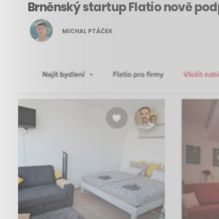
Brněnský startup Flatio nově po
MICHAL PTÁČEK