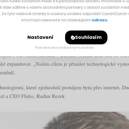
vání funkcí sociálních médií a k personalizaci obsahu. Informace o už
é dále sdílíme s našimi obchodními partnery z oblasti sociálních médi
y. Za tyto webové stránky a soubory cookies odpovídá CzechCrunch s.
informací naleznete na následujícím
odkazu
.
ěsně po prodeji firmy za stovky milionů Kč jsem dosta
Nastavení
Souhlasím
Pokračovat s nezbytnými cookies
 srpnu s otevřením nabídek v Berlíně. Očekáváme tak, že bitc
ké expandovat. „Naším cílem je přinášet technologické vymož
 změnil.
chnologiemi, které zjednoduší pronájem bytu přes internet. D
tel a CEO Flatio, Radim Rezek