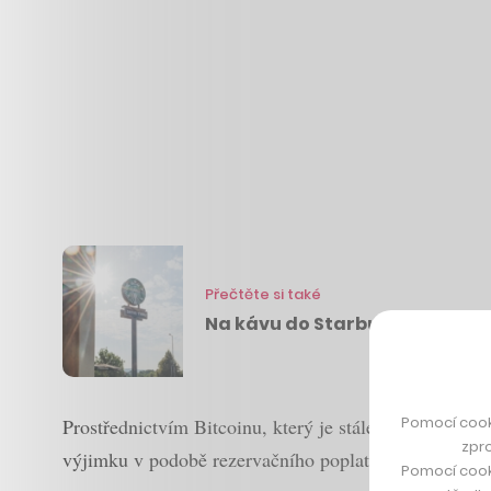
Přečtěte si také
Na kávu do Starbucks můžete 
Pomocí cook
Prostřednictvím Bitcoinu, který je stále populárnější
zpro
výjimku v podobě rezervačního poplatku. Ten činí 500
Pomocí cook