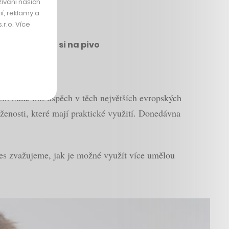
ívání našich
í, reklamy a
r.o. Více
l chuť zajít si na pivo
oin bude mít úspěch v těch největších evropských
enosti, které mají praktické využití. Donedávna
nes zvažujeme, jak je možné využít více umělou