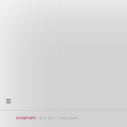
STARTUPY
–
21. 9. 2017
–
1 min čtení