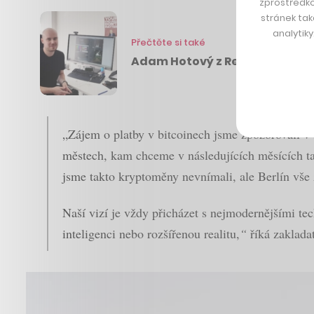
zprostředko
stránek tak
analytik
Přečtěte si také
Adam Hotový z Render Legion: t
„Zájem o platby v bitcoinech jsme zpozorovali v
městech, kam chceme v následujících měsících ta
jsme takto kryptoměny nevnímali, ale Berlín vše
Naší vizí je vždy přicházet s nejmodernějšími te
inteligenci nebo rozšířenou realitu,
“
říká zaklada