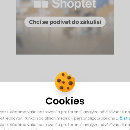
poprvé v Česku zajet i autem
Cookies
ies ukládáme vaše nastavení a preferencí, analýze návštěvnosti naš
m platícím prostředkem například mezi digitálními nomády, je 
středkování funkcí sociálních médií a k personalizaci obsahu …
Číst 
 Kč a je nutné ho uhradit v klasické měně.
ies ukládáme vaše nastavení a preferencí, analýze návštěvnosti naš