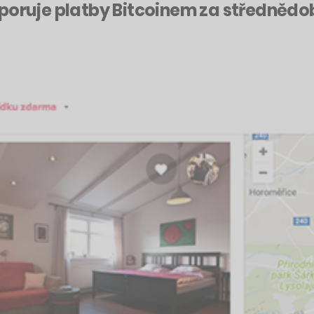
dporuje platby Bitcoinem za středněd