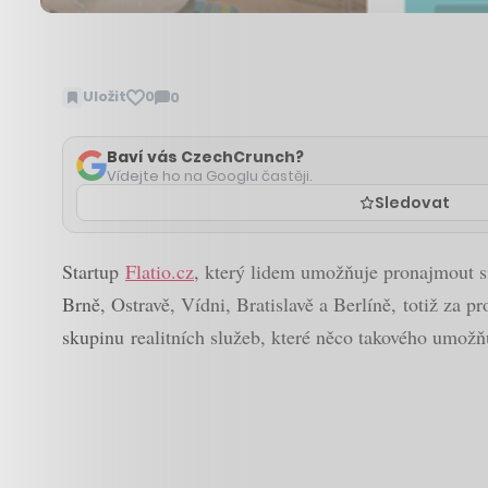
Uložit
0
0
Zobrazit
komentáře
Baví vás CzechCrunch?
Vídejte ho na Googlu častěji.
Sledovat
Startup
Flatio.cz
, který lidem umožňuje pronajmout si
Brně, Ostravě, Vídni, Bratislavě a Berlíně, totiž za 
skupinu realitních služeb, které něco takového umožňu