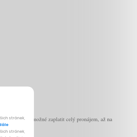
ich stránek,
na Flatio nyní možné zaplatit celý pronájem, až na
dále
ich stránek,