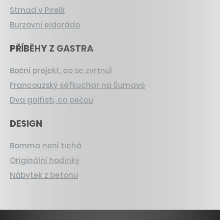
Strnad v Pirelli
Burzovní eldorádo
PŘÍBĚHY Z GASTRA
Boční projekt, co se zvrtnul
Francouzský šéfkuchař na Šumavě
Dva golfisti, co pečou
DESIGN
Bomma není tichá
Originální hodinky
Nábytek z betonu