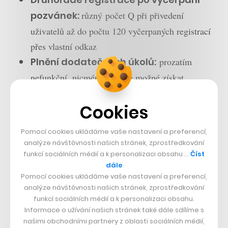
pozvánek:
různý počet Q při přivedení
uživatelů až do počtu 120 vyčerpaných registrací
přes vlastní odkaz
Plnění dodatečných úkolů:
prozatím
nefunkční, nicméně Q bude možné získat
například za další doplnění profilu nebo stažení
Cookies
aplikace
Pomocí cookies ukládáme vaše nastavení a preferencí,
Ale jak všichni víme, získat dnes něco zdarma zní až
analýze návštěvnosti našich stránek, zprostředkování
moc dobře, a šance, že se tak opravdu stane a Q budou
funkcí sociálních médií a k personalizaci obsahu …
Číst
mít vůbec nějakou hodnotu, je opravdu velmi mizivá.
dále
Pomocí cookies ukládáme vaše nastavení a preferencí,
Byť to stále není nic nemožného.
analýze návštěvnosti našich stránek, zprostředkování
funkcí sociálních médií a k personalizaci obsahu.
Informace o užívání našich stránek také dále sdílíme s
našimi obchodními partnery z oblasti sociálních médií,