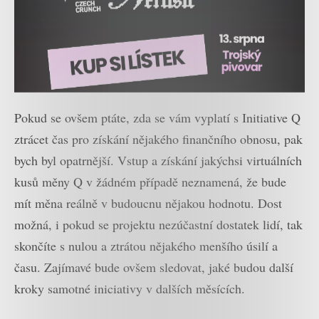
Pokud se ovšem ptáte, zda se vám vyplatí s Initiative Q
ztrácet čas pro získání nějakého finančního obnosu, pak
bych byl opatrnější. Vstup a získání jakýchsi virtuálních
kusů měny Q v žádném případě neznamená, že bude
mít měna reálně v budoucnu nějakou hodnotu. Dost
možná, i pokud se projektu nezúčastní dostatek lidí, tak
skončíte s nulou a ztrátou nějakého menšího úsilí a
času. Zajímavé bude ovšem sledovat, jaké budou další
kroky samotné iniciativy v dalších měsících.