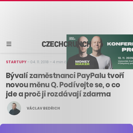
STARTUPY
–
04. 11. 2018
–
4 min čtení
Bývalí zaměstnanci PayPalu tvoří
novou měnu Q. Podívejte se, o co
jde a proč ji rozdávají zdarma
VÁCLAV BEDŘICH