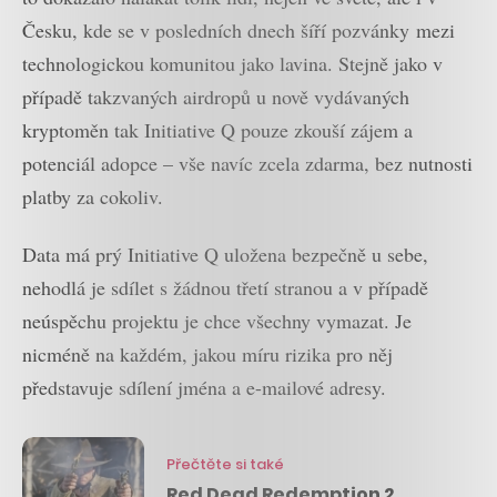
Česku, kde se v posledních dnech šíří pozvánky mezi
technologickou komunitou jako lavina. Stejně jako v
případě takzvaných airdropů u nově vydávaných
kryptoměn tak Initiative Q pouze zkouší zájem a
potenciál adopce – vše navíc zcela zdarma, bez nutnosti
platby za cokoliv.
Data má prý Initiative Q uložena bezpečně u sebe,
nehodlá je sdílet s žádnou třetí stranou a v případě
neúspěchu projektu je chce všechny vymazat. Je
nicméně na každém, jakou míru rizika pro něj
představuje sdílení jména a e-mailové adresy.
Přečtěte si také
Red Dead Redemption 2