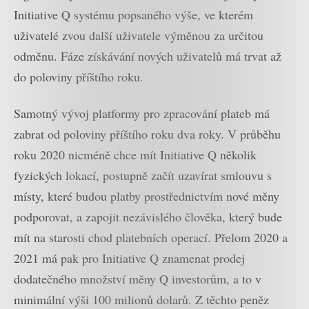
Initiative Q systému popsaného výše, ve kterém
uživatelé zvou další uživatele výměnou za určitou
odměnu. Fáze získávání nových uživatelů má trvat až
do poloviny příštího roku.
Samotný vývoj platformy pro zpracování plateb má
zabrat od poloviny příštího roku dva roky. V průběhu
roku 2020 nicméně chce mít Initiative Q několik
fyzických lokací, postupně začít uzavírat smlouvu s
místy, které budou platby prostřednictvím nové měny
podporovat, a zapojit nezávislého člověka, který bude
mít na starosti chod platebních operací. Přelom 2020 a
2021 má pak pro Initiative Q znamenat prodej
dodatečného množství měny Q investorům, a to v
minimální výši 100 milionů dolarů. Z těchto peněz