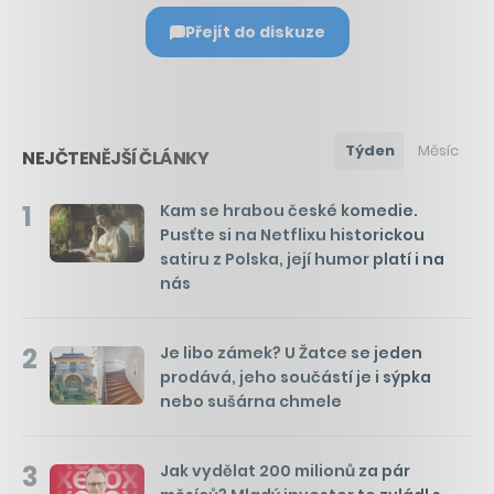
Přejít do diskuze
Týden
Měsíc
NEJČTENĚJŠÍ ČLÁNKY
1
Kam se hrabou české komedie.
Pusťte si na Netflixu historickou
satiru z Polska, její humor platí i na
nás
2
Je libo zámek? U Žatce se jeden
prodává, jeho součástí je i sýpka
nebo sušárna chmele
3
Jak vydělat 200 milionů za pár