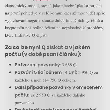
ekonomický model, stejně jako platební platformu, ale
na první pohled je v celé komunikaci až moc vidět spíše
vypichování negativ standardních finančních systémů a
kryptoměn než reálné řešení na nejzásadnější problémy,
které Initiative Q chystá.
Za co lze nyní Q získat a v jakém
počtu (v době psaní článku):
Potvrzení pozvánky:
3 688 Q
Pozvání 5 lidí během 14 dní:
2 950 Q za
každého z nich (14 750 Q celkem)
Další případné pozvánky v omezeném
počtu:
až 2 950 Q za každého dalšího
pozvaného
Druhořadé registrace po vyčerpání