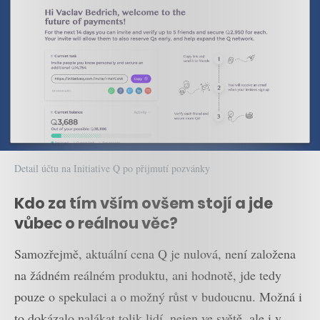
Detail účtu na Initiative Q po přijmutí pozvánky
Kdo za tím vším ovšem stojí a jde
vůbec o reálnou věc?
Samozřejmě, aktuální cena Q je nulová, není založena
na žádném reálném produktu, ani hodnotě, jde tedy
pouze o spekulaci a o možný růst v budoucnu. Možná i
to dokázalo nalákat tolik lidí, nejen ve světě, ale i v