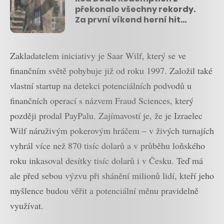
překonalo všechny rekordy.
Za první víkend herní hit
utržil 725 milionů dolarů
Zakladatelem iniciativy je Saar Wilf, který se ve
finančním světě pohybuje již od roku 1997. Založil také
vlastní startup na detekci potenciálních podvodů u
finančních operací s názvem Fraud Sciences, který
později prodal PayPalu. Zajímavostí je, že je Izraelec
Wilf náruživým pokerovým hráčem – v živých turnajích
vyhrál více než 870 tisíc dolarů a v průběhu loňského
roku inkasoval desítky tisíc dolarů i v Česku. Teď má
ale před sebou výzvu při shánění milionů lidí, kteří jeho
myšlence budou věřit a potenciální měnu pravidelně
využívat.