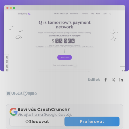
Sdílet
Uložit
0
0
Zobrazit
komentáře
Baví vás CzechCrunch?
Vídejte ho na Googlu častěji.
Sledovat
Preferovat