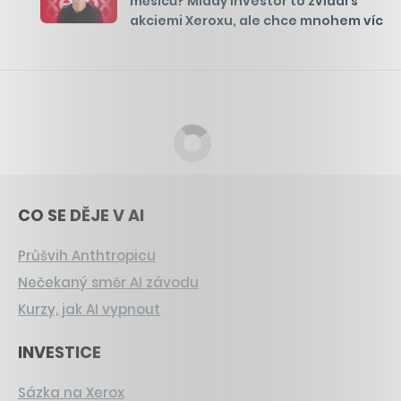
měsíců? Mladý investor to zvládl s
akciemi Xeroxu, ale chce mnohem víc
CO SE DĚJE V AI
Průšvih Anthtropicu
Nečekaný směr AI závodu
Kurzy, jak AI vypnout
INVESTICE
Sázka na Xerox