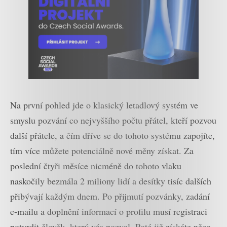
Na první pohled jde o klasický letadlový systém ve
smyslu pozvání co nejvyššího počtu přátel, kteří pozvou
další přátele, a čím dříve se do tohoto systému zapojíte,
tím více můžete potenciálně nové měny získat. Za
poslední čtyři měsíce nicméně do tohoto vlaku
naskočily bezmála 2 miliony lidí a desítky tisíc dalších
přibývají každým dnem. Po přijmutí pozvánky, zadání
e-mailu a doplnění informací o profilu musí registraci
potvrdit člověk, který vás pozval. Poté již získáte něco