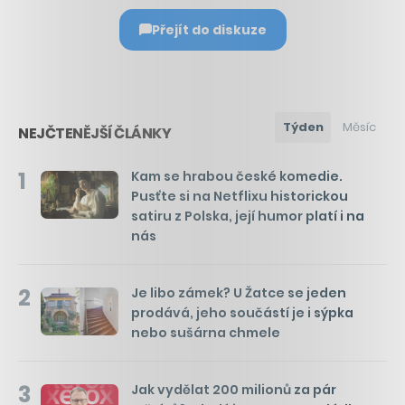
Přejít do diskuze
Týden
Měsíc
NEJČTENĚJŠÍ ČLÁNKY
1
Kam se hrabou české komedie.
Pusťte si na Netflixu historickou
satiru z Polska, její humor platí i na
nás
2
Je libo zámek? U Žatce se jeden
prodává, jeho součástí je i sýpka
nebo sušárna chmele
3
Jak vydělat 200 milionů za pár