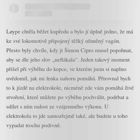
Løype chtěla běžet kupředu a bylo jí úplně jedno, že má
ke své lokomotivě připojený těžký ufuněný vagón.
Přesto byly chvíle, kdy ji Šimon Cipro musel popohnat,
aby se dle jeho slov „neflákala“. Jeden takový moment
přišel při výběhu do kopce, ve kterém jsem si naplno
uvědomil, jak mi fenka nahoru pomáhá. Přirovnal bych
to k jízdě na elektrokole, nicméně zde vám pomáhá živé
stvoření, které můžete po výběhu pochválit, podrbat a
sdílet s ním radost ze vzájemného výkonu. U
elektrokola to jde samozřejmě také, ale budete u toho
vypadat trochu podivně.