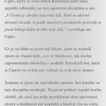
Cipro, který se svou ženou Karolínou patří mezi
největší odborníky na tuto sportovní disciplínu u nás.
„V Česku je zhruba tisícovka lidí, kteří se aktivně
účastní závodů. A podle množství prodaných postrojů se
psem běhají další desítky tisíc lidí,“
vysvětluje mi
Cipro.
Co je na běhu se psem tak lákavé, jsem se rozhodl
zjistit na vlastní kůži, a to ve Smržovce, tak trochu
zapomenutém městečku v podhůří Jizerských hor, které
si Ciprovi se svými psy vybrali za svůj nový domov.
Soukám se proto do speciálního opasku, bez kterého se
tato disciplína neobejde. Na první pohled vypadá trochu
složitě, ale stačí jen nohy provléknout těmi správnými
otvory a dotáhnout pár popruhů a hned je vše na svém