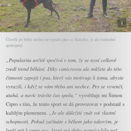
Člověk po běhu možná nevypadá jako ze škatulky, je ale rozhodně
spokojený
„Popularita určitě spočívá v tom, že se nyní celkově
zvedl trend běhání. Díky canicrossu ale můžete do této
činnosti zapojit i psa, který vás motivuje k tomu, abyste
vyrazili, i když se vám třeba ani nechce. Pes se vyvenčí,
utahá, a navíc trávíte čas spolu,“
vysvětluje mi Šimon
Cipro s tím, že tento sport se dá provozovat v podstatě s
každým plemenem.
„Je ale důležité znát své vlastní
schopnosti. Pokud začínáte s během jako takovým, je
lepší mít k tomu psa, který má třeba patnáct kilo než