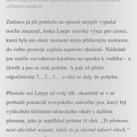
čtyřnohým parťákem
Zatímco já při pohledu na opasek nejspíš vypadal
trochu zmateně, fenka Løype (norský výraz pro cestu),
která byla pro daný moment mým přídavným motorem,
do svého postroje zaplula naprosto zkušeně. Následně
jen stačilo zacvaknout karabinu na opasku k vodítku – a
člověk a pes se stali jedním. A pak už přišlo
odpočítávání 3…2…1… a věci se daly do pohybu.
Přestože má Løype už svůj věk, okamžitě se v ní
probudil potenciál evropského saňového psa, který byl
vyšlechtěn křížením německého ohaře s dalšími
plemeny, jako je například pointer či chrt.
„To plemeno
není oficiálně uznané, takže to je vlastně takový ořech,“