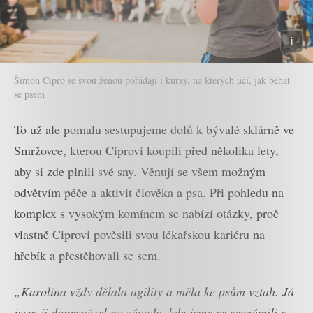
Šimon Cipro se svou ženou pořádají i kurzy, na kterých učí, jak běhat
se psem
To už ale pomalu sestupujeme dolů k bývalé sklárně ve
Smržovce, kterou Ciprovi koupili před několika lety,
aby si zde plnili své sny. Věnují se všem možným
odvětvím péče a aktivit člověka a psa. Při pohledu na
komplex s vysokým komínem se nabízí otázky, proč
vlastně Ciprovi pověsili svou lékařskou kariéru na
hřebík a přestěhovali se sem.
„Karolína vždy dělala agility a měla ke psům vztah. Já
jsem ji doprovázel na závody, kde jsme se seznámili s