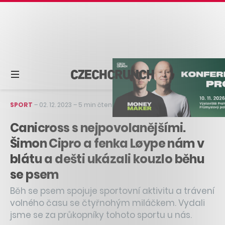
SPORT
–
02. 12. 2023
–
5 min čtení
Canicross s nejpovolanějšími.
Šimon Cipro a fenka Løype nám v
blátu a dešti ukázali kouzlo běhu
se psem
Běh se psem spojuje sportovní aktivitu a trávení
volného času se čtyřnohým miláčkem. Vydali
jsme se za průkopníky tohoto sportu u nás.