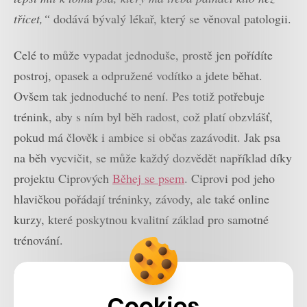
třicet,“
dodává bývalý lékař, který se věnoval patologii.
Celé to může vypadat jednoduše, prostě jen pořídíte
postroj, opasek a odpružené vodítko a jdete běhat.
Ovšem tak jednoduché to není. Pes totiž potřebuje
trénink, aby s ním byl běh radost, což platí obzvlášť,
pokud má člověk i ambice si občas zazávodit. Jak psa
na běh vycvičit, se může každý dozvědět například díky
projektu Ciprových
Běhej se psem
. Ciprovi pod jeho
hlavičkou pořádají tréninky, závody, ale také online
kurzy, které poskytnou kvalitní základ pro samotné
trénování.
Zjistíte z nich například to, že by pes měl s canicrossem
začít až od roku.
„Předtím je to na něj příliš velká
Cookies