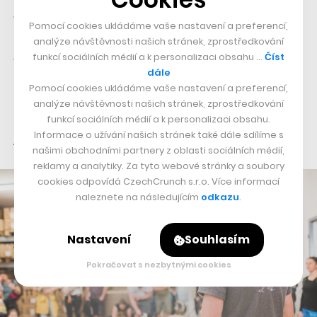
psychická zátěž a stres. Je to jako byste na dítě v první
Pomocí cookies ukládáme vaše nastavení a preferencí,
třídě hned naložili stovku příkladů, aby je začalo
analýze návštěvnosti našich stránek, zprostředkování
počítat. Brzy ho to přestane bavit a nebude o to mít
funkcí sociálních médií a k personalizaci obsahu …
Číst
zájem,“
vysvětluje Cipro. Zároveň připomíná, že běhání
dále
Pomocí cookies ukládáme vaše nastavení a preferencí,
se psem je o určitých pudech, které má pes v sobě už
analýze návštěvnosti našich stránek, zprostředkování
od vlka. Žene se za kořistí, kterou chce uštvat, a k tomu
funkcí sociálních médií a k personalizaci obsahu.
Informace o užívání našich stránek také dále sdílíme s
je zapotřebí určitá vyzrálost.
našimi obchodními partnery z oblasti sociálních médií,
reklamy a analytiky. Za tyto webové stránky a soubory
cookies odpovídá CzechCrunch s.r.o. Více informací
naleznete na následujícím
odkazu
.
Nastavení
Souhlasím
Pokračovat s nezbytnými cookies