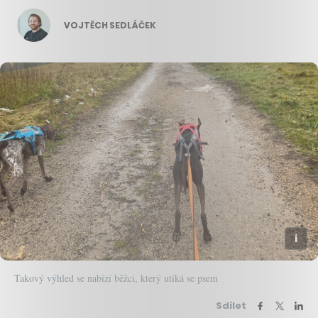
VOJTĚCH SEDLÁČEK
Takový výhled se nabízí běžci, který utíká se psem
Sdílet