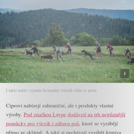
I takto může vypadat hromadný trénink běhu se psem
Ciprovi nabízejí zahraniční, ale i produkty vlastní
výroby.
Pod značkou Løype
dodávají na trh nejrůznější
pomůcky pro výcvik i zábavu psů
, které se vyrábějí
přímo ve sklárně. A také si nechávají vyrábět krmiva