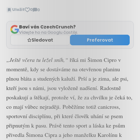
Uložit
0
0
Zobrazit
komentáře
Baví vás CzechCrunch?
Vídejte ho na Googlu častěji.
Sledovat
Preferovat
„Ještě včera tu ležel sníh,“
říká mi Šimon Cipro v
momentě, kdy se dostáváme na otevřenou planinu
plnou bláta a studených kaluží. Prší a je zima, ale psi,
kteří jsou s námi, jsou vyloženě nadšení. Radostně
poskakují a štěkají, protože ví, že za chvilku je čeká to,
co mají vůbec nejraději. Poběžíme totiž canicross,
sportovní disciplínu, při které člověk uhání se psem
připnutým k pasu. Právě tento sport a láska ke psům
přivedla Šimona Cipra a jeho manželku Karolínu k