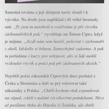
Samotná továrna a její sklepení navíc slouží i k
výcviku. Na dvoře jsou například i tři velké hromady
suti.
„Ty jsou tu naschvál a využíváme je při výcviku
záchranářských psů,“
vysvětluje mi Šimon Cipro, když
je míjíme.
„Jezdí nám sem hasiči, policisté i záchranáři
z okolí, kdykoliv si řeknou. Samozřejmě zadarmo. A pak
tu pořádáme i kurzy pro veřejnost, aby si lidé mohli
vyzkoušet výcvik a práci psů při záchranných akcích.“
Největší počet zákazníků Ciprových dnes pochází z
Česka a Slovenska a daří se prý oslovovat také
zákazníky z Polska.
„Chtěli bychom však expandovat
na západ, zvlášť s našimi výcvikovými pomůckami. Něco
už posíláme třeba do Dánska či Švédska, ale chtěli