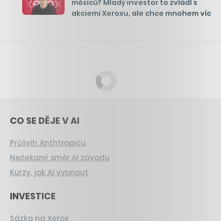
měsíců? Mladý investor to zvládl s
akciemi Xeroxu, ale chce mnohem víc
CO SE DĚJE V AI
Průšvih Anthtropicu
Nečekaný směr AI závodu
Kurzy, jak AI vypnout
INVESTICE
Sázka na Xerox