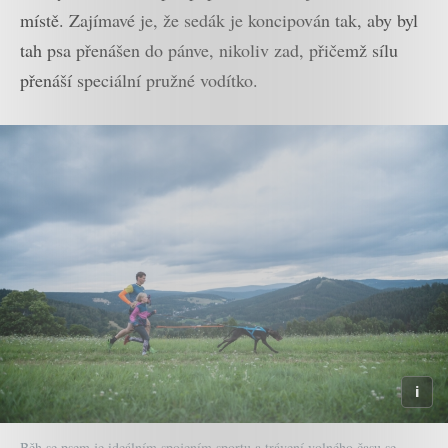
místě. Zajímavé je, že sedák je koncipován tak, aby byl
tah psa přenášen do pánve, nikoliv zad, přičemž sílu
přenáší speciální pružné vodítko.
Běh se psem je ideálním spojením sportu a trávení volného času se