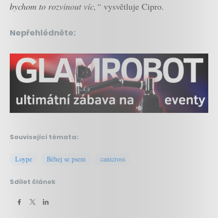
bychom to rozvinout víc,“
vysvětluje Cipro.
Nepřehlédněte:
Související témata:
Loype
Běhej se psem
canicross
Sdílet článek