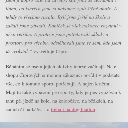
lidmi, od kterých jsme si nakonec vzali štěně ohaře. A
tehdy to všechno začalo. Byli jsme ještě na škole a
začali jsme závodit. Koníček se však nakonec rozvinul v
něco většího. A protože jsme potřebovali sklady a
prostory pro výrobu, odstěhovali jsme se sem, kde jsem
já vyrůstal,“
vysvětluje Cipro.
Běháním se psem jejich aktivity teprve začínají. Na e-
shopu Ciprových si mohou zákazníci pořídit v podstatě
vše, co k tomuto sportu potřebují. A nejen k němu.
Mají tu také vybavení pro sporty, kdy je pes využíván k
tahu při jízdě na kole, na koloběžce, na běžkách, na
saních či na káře… a
třeba i na dog biatlon
.