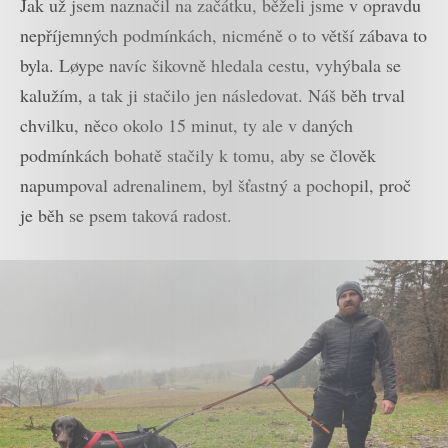
Jak už jsem naznačil na začátku, běželi jsme v opravdu
nepříjemných podmínkách, nicméně o to větší zábava to
byla. Løype navíc šikovně hledala cestu, vyhýbala se
kalužím, a tak ji stačilo jen následovat. Náš běh trval
chvilku, něco okolo 15 minut, ty ale v daných
podmínkách bohatě stačily k tomu, aby se člověk
napumpoval adrenalinem, byl šťastný a pochopil, proč
je běh se psem taková radost.