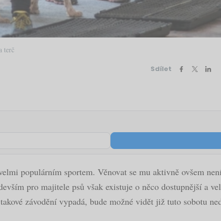
 terč
Sdílet
 velmi populárním sportem. Věnovat se mu aktivně ovšem není 
devším pro majitele psů však existuje o něco dostupnější a ve
 takové závodění vypadá, bude možné vidět již tuto sobotu neda