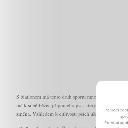
S biatlonem má tento druh sportu mnoho společného, t
má k sobě běžec připnutého psa, který mu v běhu tahe
Pomocí cook
změna. Vzhledem k citlivosti psích uší se pálí pouze 
zpro
Pomocí cook