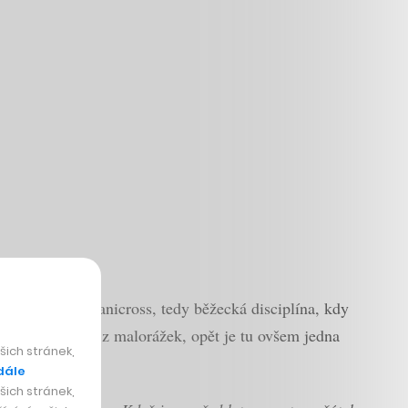
uje takzvaný canicross, tedy běžecká disciplína, kdy
í se v ní totiž z malorážek, opět je tu ovšem jedna
ich stránek,
dále
ich stránek,