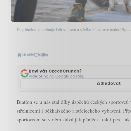
Dog biatlon kombinuje běh se psem a střelbu z laserové malorážky na
Uložit
0
0
Zobrazit
komentáře
Baví vás CzechCrunch?
Vídejte ho na Googlu častěji.
Sledovat
Biatlon se u nás stal díky úspěchů českých sportovců
střelnicemi i běžkařského a střeleckého vybavení. Pře
sportovcem se v něm stává jak páníček, tak i pes. Jak