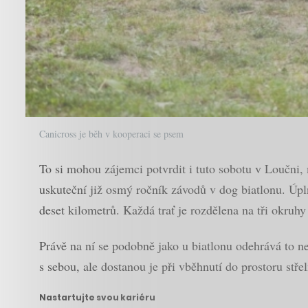
Canicross je běh v kooperaci se psem
To si mohou zájemci potvrdit i tuto sobotu v Loučni,
uskuteční již osmý ročník závodů v dog biatlonu. Úpln
deset kilometrů. Každá trať je rozdělena na tři okruhy
Právě na ní se podobně jako u biatlonu odehrává to nej
s sebou, ale dostanou je při vběhnutí do prostoru střel
Nastartujte svou kariéru