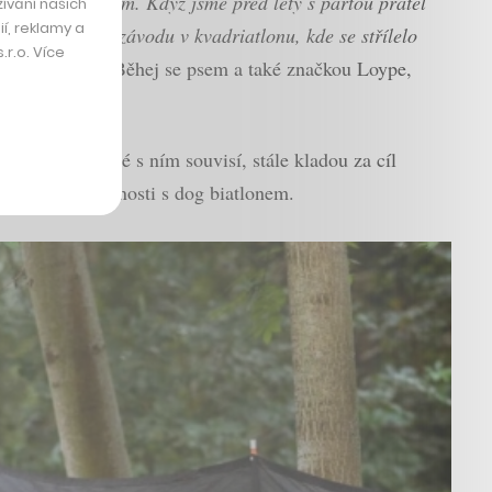
jícím sportovcům. Když jsme před lety s partou přátel
ívání našich
í, reklamy a
ičně účastnili závodu v kvadriatlonu, kde se střílelo
r.o. Více
í za projektem Běhej se psem a také značkou Loype,
atelé akcí, které s ním souvisí, stále kladou za cíl
ředchozí zkušenosti s dog biatlonem.