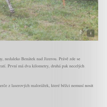
y, nedaleko Benátek nad Jizerou. Právě zde se
tratí. První má dva kilometry, druhá pak necelých
terče z laserových malorážek, které běžci nemusí nosit