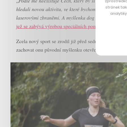
„
Podle mě neexistuje Čech, který by si za zimu alesp
zprostředko
stránek tak
hledali novou aktivitu, ve které bychom spojili krásu
analytik
laserovými zbraněmi. A myšlenka dog biatlonu byla 
jež se zabývá výrobou speciálních pomůcek pro výcv
Zcela nový sport se zrodil již před sedmi lety a od té 
zachovat onu původní myšlenku otevřenosti závodů pr