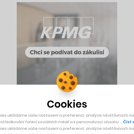
Cookies
o základní, tedy sníh, však chybí. Běžkování zde totiž nahraz
m pomáhá. Druhá část již připomíná biatlon daleko více. Stříl
ies ukládáme vaše nastavení a preferencí, analýze návštěvnosti naš
laserem.
středkování funkcí sociálních médií a k personalizaci obsahu …
Číst 
ies ukládáme vaše nastavení a preferencí, analýze návštěvnosti naš