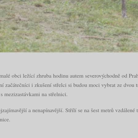
 malé obci ležící zhruba hodinu autem severovýchodně od Prah
í začátečníci i zkušení střelci si budou moci vybrat ze dvou 
 s mezizastávkami na střelnici.
zajímavější a nenapínavější. Střílí se na šest metrů vzdálené 
nice.