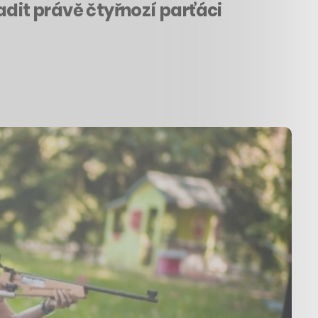
adit právě čtyřnozí parťáci