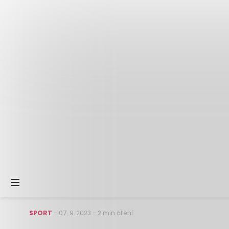
SPORT
–
07. 9. 2023
–
2 min čtení