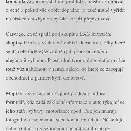
komunikovat, uspořádat jim prohlídky, často i smlouvat
o ceně a pokud vše dobře dopadne, je také nutné vyřídit
na úřadech nezbytnou byrokracii při přepisu vozu.
Carvago, které spadá pod skupinu EAG investiční
skupiny Portiva, však nově nabízí alternativu, díky které
se dá celé řadě výše zmíněných procesů celkem
elegantně vyhnout. Prostřednictvím online platformy lze
totiž vůz nabídnout v rámci aukce, do které se zapojují
obchodníci z partnerských dealerství.
Majiteli vozu stačí jen vyplnit příslušný online
formulář, kde zadá základní informace o autě týkající se
jeho stáří, výbavy, motorizace apod. Pak jen nahraje
fotografie a zanechá na sebe kontaktní údaje. Následuje
doba tří dnů, kdy se mohou obchodníci do aukce