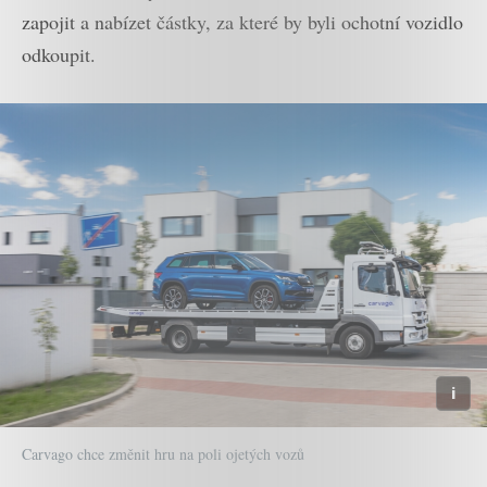
zapojit a nabízet částky, za které by byli ochotní vozidlo
odkoupit.
Carvago chce změnit hru na poli ojetých vozů