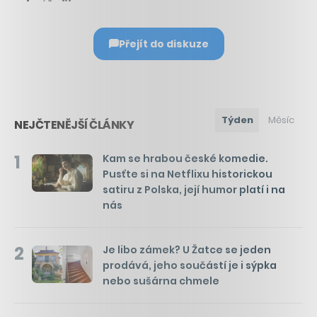
Přejít do diskuze
Týden
Měsíc
NEJČTENĚJŠÍ ČLÁNKY
1
Kam se hrabou české komedie.
Pusťte si na Netflixu historickou
satiru z Polska, její humor platí i na
nás
2
Je libo zámek? U Žatce se jeden
prodává, jeho součástí je i sýpka
nebo sušárna chmele