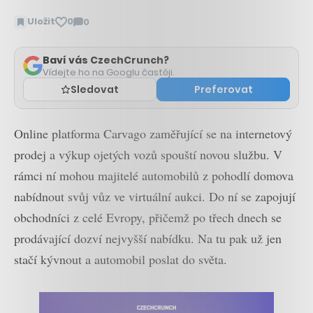
Uložit
0
0
Zobrazit
komentáře
Baví vás CzechCrunch?
Vídejte ho na Googlu častěji.
Sledovat
Preferovat
Online platforma Carvago zaměřující se na internetový
prodej a výkup ojetých vozů spouští novou službu. V
rámci ní mohou majitelé automobilů z pohodlí domova
nabídnout svůj vůz ve virtuální aukci. Do ní se zapojují
obchodníci z celé Evropy, přičemž po třech dnech se
prodávající dozví nejvyšší nabídku. Na tu pak už jen
stačí kývnout a automobil poslat do světa.