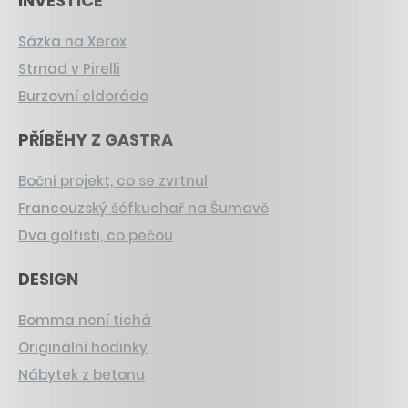
INVESTICE
Sázka na Xerox
Strnad v Pirelli
Burzovní eldorádo
PŘÍBĚHY Z GASTRA
Boční projekt, co se zvrtnul
Francouzský šéfkuchař na Šumavě
Dva golfisti, co pečou
DESIGN
Bomma není tichá
Originální hodinky
Nábytek z betonu