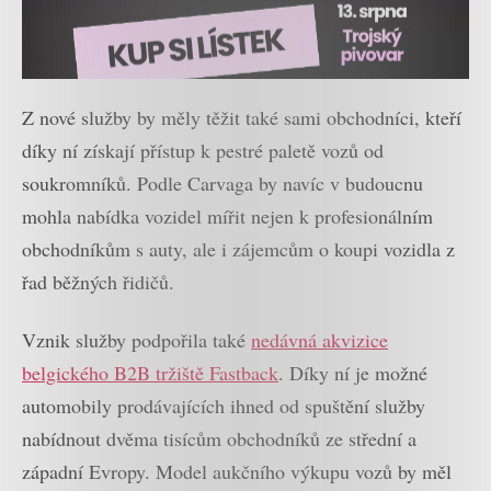
Z nové služby by měly těžit také sami obchodníci, kteří
díky ní získají přístup k pestré paletě vozů od
soukromníků. Podle Carvaga by navíc v budoucnu
mohla nabídka vozidel mířit nejen k profesionálním
obchodníkům s auty, ale i zájemcům o koupi vozidla z
řad běžných řidičů.
Vznik služby podpořila také
nedávná akvizice
belgického B2B tržiště Fastback
. Díky ní je možné
automobily prodávajících ihned od spuštění služby
nabídnout dvěma tisícům obchodníků ze střední a
západní Evropy. Model aukčního výkupu vozů by měl