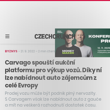
BYZNYS
–
21. 9. 2022
–
2 min čtení
Carvago spouští aukční
platformu pro výkup vozů. Díky ní
lze nabídnout auto zájemcům z
celé Evropy
Prodej vozu může být podnik plný nervozity.
S Carvagem však lze nabídnout auto z gauče
a mít na veškerá rozhodnutí dostatek času.