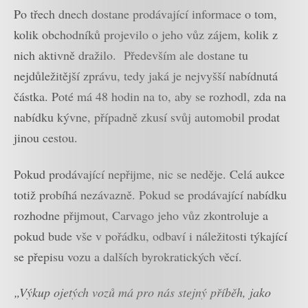
Po třech dnech dostane prodávající informace o tom,
kolik obchodníků projevilo o jeho vůz zájem, kolik z
nich aktivně dražilo. Především ale dostane tu
nejdůležitější zprávu, tedy jaká je nejvyšší nabídnutá
částka. Poté má 48 hodin na to, aby se rozhodl, zda na
nabídku kývne, případně zkusí svůj automobil prodat
jinou cestou.
Pokud prodávající nepřijme, nic se neděje. Celá aukce
totiž probíhá nezávazně. Pokud se prodávající nabídku
rozhodne přijmout, Carvago jeho vůz zkontroluje a
pokud bude vše v pořádku, odbaví i náležitosti týkající
se přepisu vozu a dalších byrokratických věcí.
„Výkup ojetých vozů má pro nás stejný příběh, jako