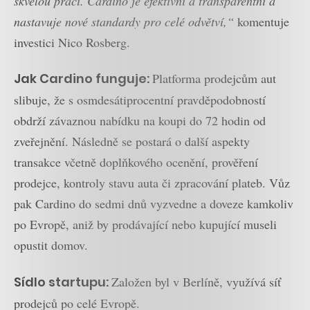
skvělou práci. Cardino je efektivní a transparentní a
nastavuje nové standardy pro celé odvětví,“
komentuje
investici Nico Rosberg.
Jak Cardino funguje:
Platforma prodejcům aut
slibuje, že s osmdesátiprocentní pravděpodobností
obdrží závaznou nabídku na koupi do 72 hodin od
zveřejnění. Následně se postará o další aspekty
transakce včetně doplňkového ocenění, prověření
prodejce, kontroly stavu auta či zpracování plateb. Vůz
pak Cardino do sedmi dnů vyzvedne a doveze kamkoliv
po Evropě, aniž by prodávající nebo kupující museli
opustit domov.
Sídlo startupu:
Založen byl v Berlíně, využívá síť
prodejců po celé Evropě.