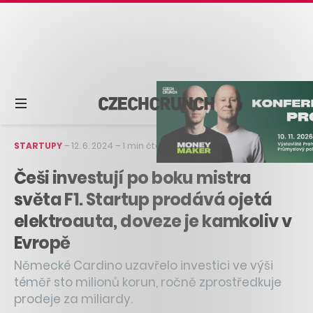
STARTUPY
–
12. 6. 2024
–
1 min čtení
Češi investují po boku mistra
světa F1. Startup prodává ojetá
elektroauta, doveze je kamkoliv v
Evropě
Německé Cardino uzavřelo investici ve výši
téměř sto milionů korun, ročně zprostředkuje
prodeje za miliardy.