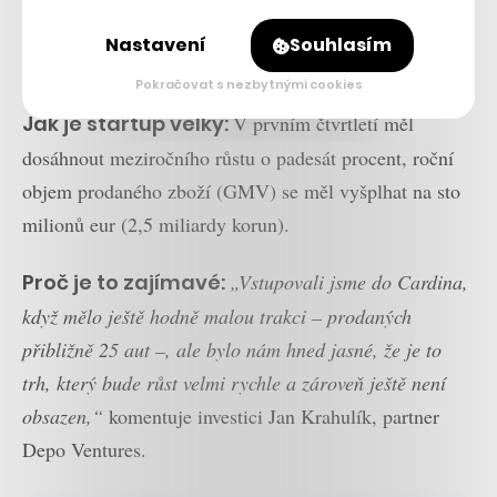
Nastavení
Souhlasím
Pokračovat s nezbytnými cookies
Jak je startup velký:
V prvním čtvrtletí měl
dosáhnout meziročního růstu o padesát procent, roční
objem prodaného zboží (GMV) se měl vyšplhat na sto
milionů eur (2,5 miliardy korun).
Proč je to zajímavé:
„Vstupovali jsme do Cardina,
když mělo ještě hodně malou trakci – prodaných
přibližně 25 aut –, ale bylo nám hned jasné, že je to
trh, který bude růst velmi rychle a zároveň ještě není
obsazen,“
komentuje investici Jan Krahulík, partner
Depo Ventures.