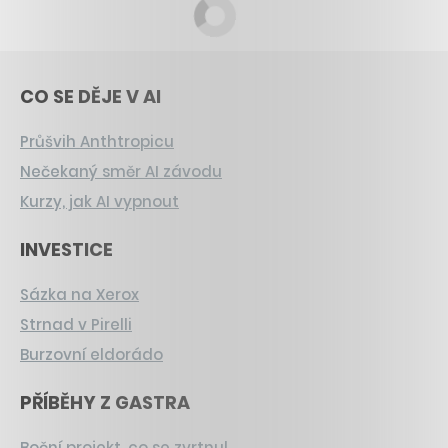
CO SE DĚJE V AI
Průšvih Anthtropicu
Nečekaný směr AI závodu
Kurzy, jak AI vypnout
INVESTICE
Sázka na Xerox
Strnad v Pirelli
Burzovní eldorádo
PŘÍBĚHY Z GASTRA
Boční projekt, co se zvrtnul