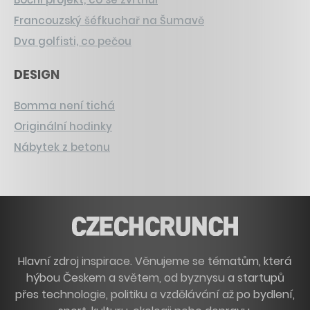
Francouzský šéfkuchař na Šumavě
Dva golfisti, co pečou
DESIGN
Bomma není tichá
Originální hodinky
Nábytek z betonu
Hlavní zdroj inspirace. Věnujeme se tématům, která
hýbou Českem a světem, od byznysu a startupů
přes technologie, politiku a vzdělávání až po bydlení,