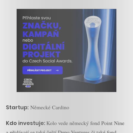
Startup:
Německé Cardino
Kdo investuje:
Kolo vede německý fond Point Nine
a přidávají se také čeští Depo Ventures či také fond