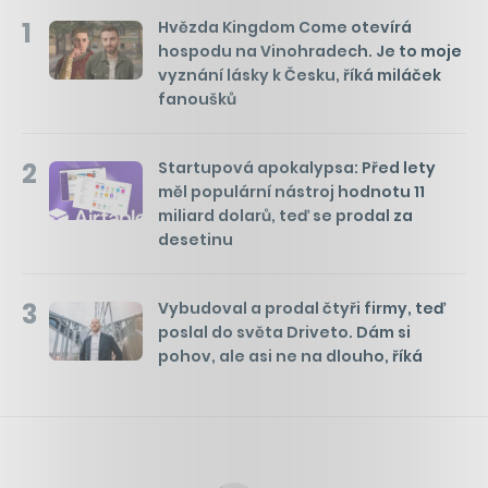
1
Hvězda Kingdom Come otevírá
hospodu na Vinohradech. Je to moje
vyznání lásky k Česku, říká miláček
fanoušků
2
Startupová apokalypsa: Před lety
měl populární nástroj hodnotu 11
miliard dolarů, teď se prodal za
desetinu
3
Vybudoval a prodal čtyři firmy, teď
poslal do světa Driveto. Dám si
pohov, ale asi ne na dlouho, říká