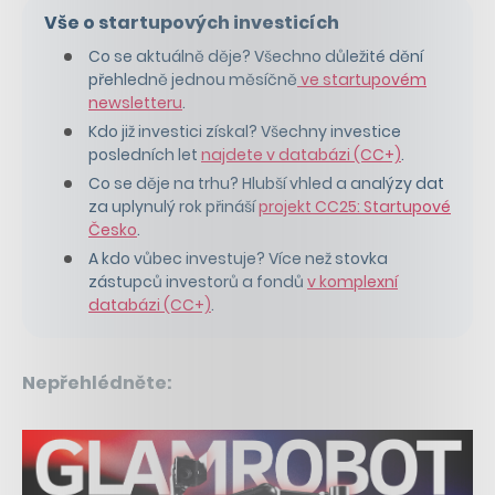
Vše o startupových investicích
Co se aktuálně děje? Všechno důležité dění
přehledně jednou měsíčně
ve startupovém
newsletteru
.
Kdo již investici získal? Všechny investice
posledních let
najdete v databázi (CC+)
.
Co se děje na trhu? Hlubší vhled a analýzy dat
za uplynulý rok přináší
projekt CC25: Startupové
Česko
.
A kdo vůbec investuje? Více než stovka
zástupců investorů a fondů
v komplexní
databázi (CC+)
.
Nepřehlédněte: