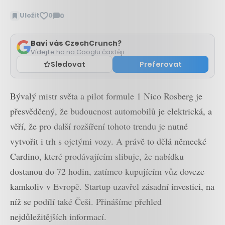
Uložit
0
0
Zobrazit
komentáře
Baví vás CzechCrunch?
Vídejte ho na Googlu častěji.
Sledovat
Preferovat
Bývalý mistr světa a pilot formule 1 Nico Rosberg je
přesvědčený, že budoucnost automobilů je elektrická, a
věří, že pro další rozšíření tohoto trendu je nutné
vytvořit i trh s ojetými vozy. A právě to dělá německé
Cardino, které prodávajícím slibuje, že nabídku
dostanou do 72 hodin, zatímco kupujícím vůz doveze
kamkoliv v Evropě. Startup uzavřel zásadní investici, na
níž se podílí také Češi. Přinášíme přehled
nejdůležitějších informací.