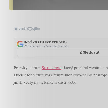
Uložit
0
0
Zobrazit
komentáře
Baví vás CzechCrunch?
Vídejte ho na Googlu častěji.
Sledovat
Pražský startup
Statusdroid
, který pomáhá webům s ne
Docílit toho chce rozšířením monitorovacího nástroj
jinak vedly na nefunkční části webu.