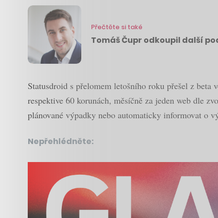
Přečtěte si také
Tomáš Čupr odkoupil další podí
Statusdroid s přelomem letošního roku přešel z beta 
respektive 60 korunách, měsíčně za jeden web dle zvol
plánované výpadky nebo automaticky informovat o výp
Nepřehlédněte: