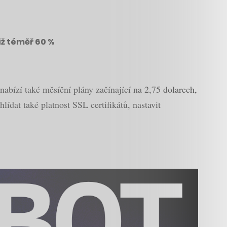
iž téměř 60 %
abízí také měsíční plány začínající na 2,75 dolarech,
ídat také platnost SSL certifikátů, nastavit