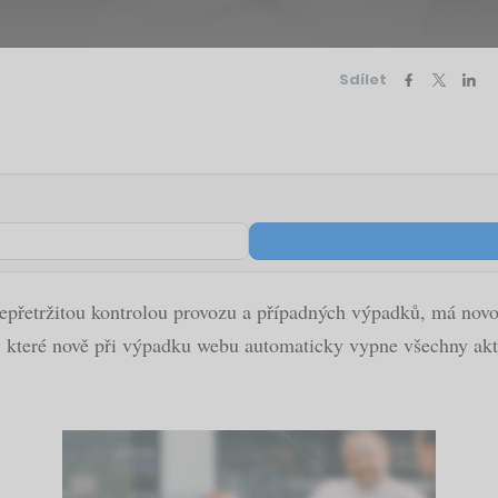
Sdílet
přetržitou kontrolou provozu a případných výpadků, má novou
e, které nově při výpadku webu automaticky vypne všechny ak