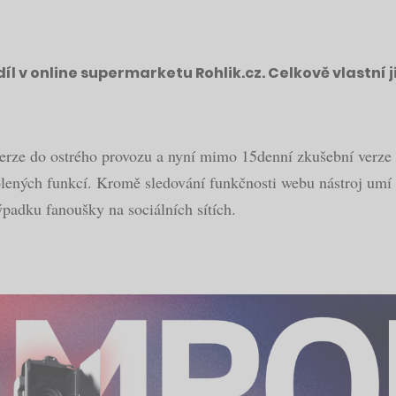
l v online supermarketu Rohlik.cz. Celkově vlastní j
verze do ostrého provozu a nyní mimo 15denní zkušební verze n
ených funkcí. Kromě sledování funkčnosti webu nástroj umí hl
adku fanoušky na sociálních sítích.