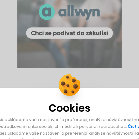
po svém. Přidali i pivo
Cookies
ies ukládáme vaše nastavení a preferencí, analýze návštěvnosti naš
středkování funkcí sociálních médií a k personalizaci obsahu …
Číst 
nevypne pouze jednotlivé reklamy, které se týkají nefunkční
ies ukládáme vaše nastavení a preferencí, analýze návštěvnosti naš