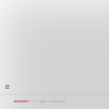
NOVINKY
–
17. 7. 2018
–
1 min čtení