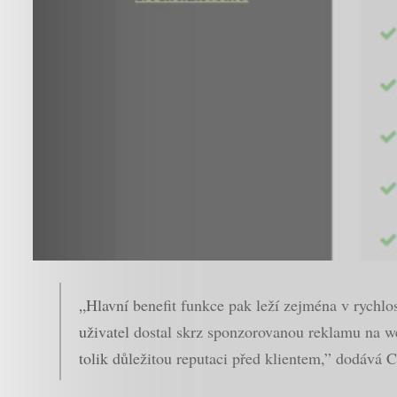
„Hlavní benefit funkce pak leží zejména v rychlos
uživatel dostal skrz sponzorovanou reklamu na w
tolik důležitou reputaci před klientem,” dodává