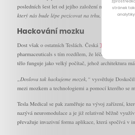
zprostředko
posledních šest let od jejího založení na trhu objevi
stránek tak
analytik
který nás bude lépe pozicovat na trhu,“
prozrazuje Do
Hackování mozku
Dost však o ostatních Teslách. Česká
Tesla Medical
je
pharmaceuticals s tím rozdílem, že léčebný efekt v tom
tělo funguje jako velký počítač, jehož architektura 
„Doslova tak hackujeme mozek,“
vysvětluje Doskočil
mezi mozkem a technologiemi a pomocí kterého se m
Tesla Medical se pak zaměřuje na vývoj zařízení, kte
nazývá neuromodulace a je již relativně běžně využí
převažuje invazivní forma aplikace, která spočívá v i