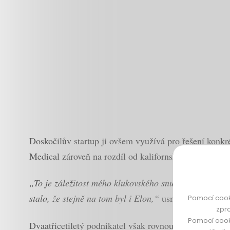
Doskočilův startup ji ovšem využívá pro řešení kon
Medical zároveň na rozdíl od kalifornské automobilk
„To je záležitost mého klukovského snu. Jsem kluk od 
stalo, že stejně na tom byl i Elon,“
usmívá se Doskoč
Pomocí cook
zpro
Pomocí cook
Dvaatřicetiletý podnikatel však rovnou přiznává, že T