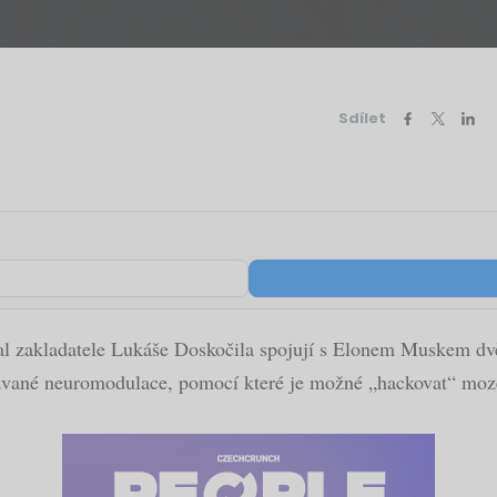
Sdílet
l zakladatele Lukáše Doskočila spojují s Elonem Muskem dvě h
akzvané neuromodulace, pomocí které je možné „hackovat“ moz