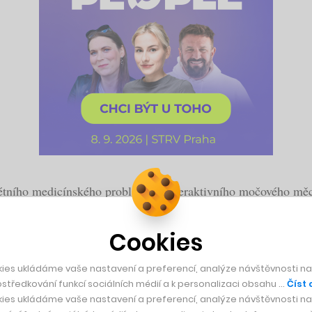
krétního medicínského problému, hyperaktivního močového mě
y využívá logo ještě v Československu založené Tesly. Důvod 
Cookies
Pardubic a odmalička jsem chtěl být ředitelem Tesly. Toto byla
il v rozhovoru pro CzechCrunch.
ies ukládáme vaše nastavení a preferencí, analýze návštěvnosti naš
středkování funkcí sociálních médií a k personalizaci obsahu …
Číst 
ies ukládáme vaše nastavení a preferencí, analýze návštěvnosti naš
esla Medical je sice skvělé jméno a firma má i licenční smlo