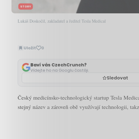
STORY
Lukáš Doskočil, zakladatel a ředitel Tesla Medical
Uložit
0
Baví vás CzechCrunch?
Vídejte ho na Googlu častěji.
Sledovat
Český medicínsko-technologický startup Tesla Medica
stejný název a zároveň obě využívají technologii, t