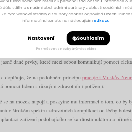
vání funkcí sociálních médií a k personalizaci obsahu. Informace o už
lo dalších pět společností, které se pojmenovaly stejným způs
é dále sdílíme s našimi obchodními partnery z oblasti sociálních médi
y. Za tyto webové stránky a soubory cookies odpovídá CzechCrunch s.
skočil.
informací naleznete na následujícím
odkazu
.
Nastavení
Souhlasím
 technologická společnost zaměřená na oblast zvanou electroc
Pokračovat s nezbytnými cookies
to případě nepřináší léčivo (pharma), ale elektrický impuls (e
má jasně dané prvky, které mezi sebou komunikují pomocí elekt
 a doplňuje, že na podobném principu
pracuje i Muskův Neur
á pomoci lidem s různými zdravotními potížemi.
ré se na mozek napojí a poskytne mu informaci o tom, co by by
vaná v širokém spektru zdravotních komplikací od léčby boles
mplantaci zařízení podobajícího se kardiostimulátoru a přímé 