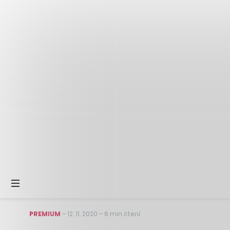
PREMIUM
–
12. 11. 2020
–
6 min čtení