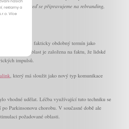
ívání našich
obem.
„Takže už teď se připravujeme na rebranding,
í, reklamy a
r.o. Více
euticals, což je fakticky obdobný termín jako
lectro). Tato oblast je založena na faktu, že lidské
rických impulsů.
alink
, který má sloužit jako nový typ komunikace
lo vhodné udělat. Léčba využívající tuto techniku se
tí po Parkinsonovu chorobu. V současné době ale
stimulaci požadované oblasti.