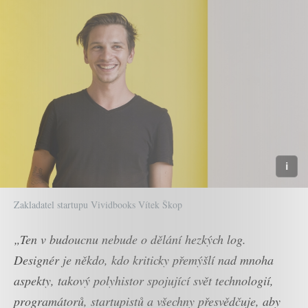
Zakladatel startupu Vividbooks Vítek Škop
„Ten v budoucnu nebude o dělání hezkých log.
Designér je někdo, kdo kriticky přemýšlí nad mnoha
aspekty, takový polyhistor spojující svět technologií,
programátorů, startupistů a všechny přesvědčuje, aby