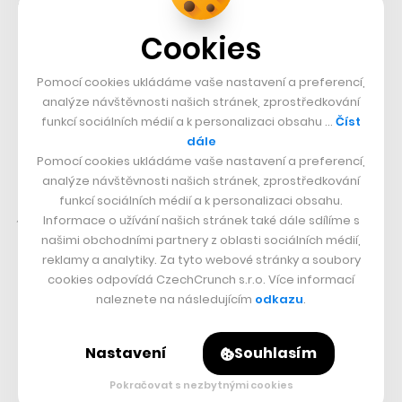
mnohem častěji nenávidí, a cílem je vzbudit v nich
zájem o studium takzvaných STEM oborů (z
Cookies
anglického Science, Technology, Engineering,
Pomocí cookies ukládáme vaše nastavení a preferencí,
Mathematics).
analýze návštěvnosti našich stránek, zprostředkování
funkcí sociálních médií a k personalizaci obsahu …
Číst
„V sedmé nebo osmé třídě, na které cílíme, to na fyzice
dále
není žádná raketová věda. Můžeme ale přispět k tomu,
Pomocí cookies ukládáme vaše nastavení a preferencí,
analýze návštěvnosti našich stránek, zprostředkování
že žáci budou mít fyziku o něco radši. Se stejným cílem
funkcí sociálních médií a k personalizaci obsahu.
pak plánujeme přidat i chemii nebo biologii,“
popisuje
Informace o užívání našich stránek také dále sdílíme s
kreativní zakladatel.
našimi obchodními partnery z oblasti sociálních médií,
reklamy a analytiky. Za tyto webové stránky a soubory
cookies odpovídá CzechCrunch s.r.o. Více informací
Investice a směr Spojené státy
naleznete na následujícím
odkazu
.
Se svým týmem však před sebou má Škop ještě mnoho
Nastavení
Souhlasím
práce. Primárním cílem je aktuálně dodělávat obsah,
protože samotné Vividbooks fungují spíše jako
Pokračovat s nezbytnými cookies