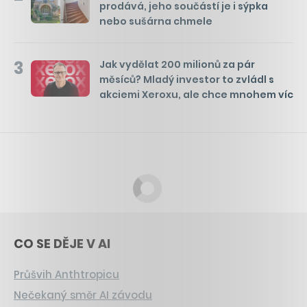
prodává, jeho součástí je i sýpka
nebo sušárna chmele
3
Jak vydělat 200 milionů za pár
měsíců? Mladý investor to zvládl s
akciemi Xeroxu, ale chce mnohem víc
CO SE DĚJE V AI
Průšvih Anthtropicu
Nečekaný směr AI závodu