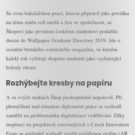
Se svou bakalářskou prací, kterou připravil jako povídku
na téma změn rolí mužů a žen ve společnosti, se
Škopovi jako prvnímu českému studentovi podařilo
dostat do Wallpaper Graduate Directory 2019. Jde o
ocenění britského estetického magazínu, ve kterém
každý rok vybírají skupinu studentů jako vycházející
hvězdy oboru.
Rozhýbejte kresby na papíru
A ve svých snahách Škop pochopitelně nepolevil. Při
přemýšlení nad tématem diplomové práce se rozhodl
zaměřit na problematiku digitalizace vzdělávání. Díky
inspiraci na projektech souvisejících s Czech Innovation
Expo se následně rozhodl využít rozšířenou realitu (AR