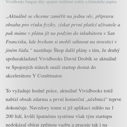
Vividbooks fungují díky spojení rozšířené reality a klasického papíru
„Aktuálně se chceme zaměřit na jednu věc, přípravu
obsahu pro výuku fyziky, získat první platící uživatele a
pak máme v plánu jít na podzim do inkubátoru v San
Francisku, kde bychom si mohli sáhnout na investici v
jiném řádu,“
nastiňuje Škop další plány s tím, že druhý
spoluzakladatel Vividbooks David Drobík se aktuálně
ve Spojených státech snaží startup dostat do
akcelerátoru Y Combinator.
To vyžaduje hodně práce, aktuálně Vividbooks totiž
nabízí obsah zdarma a první komerční „učebnici“ teprve
dokončuje. Navzdory tomu si již aplikaci stáhlo na 1
200 lidí, kvůli špatnému systému však tým startupu
nedokázal sbírat zpětnou vazbu a pracuje tak i na