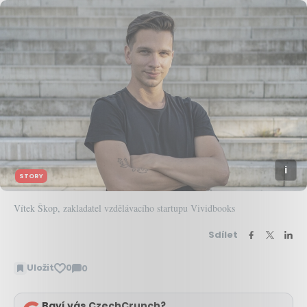
STORY
Vítek Škop, zakladatel vzdělávacího startupu Vividbooks
Sdílet
Uložit
0
0
Zobrazit
komentáře
Baví vás CzechCrunch?