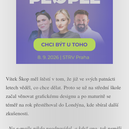
Vítek Škop měl štěstí v tom, že již ve svých patnácti
letech věděl, co chce dělat. Proto se už na střední škole
začal věnovat grafickému designu a po maturitě se
téměř na rok přestěhoval do Londýna, kde sbíral další
zkušenosti.
„Na e-maily nikdo neodpovídal, a když ano, tak neměli