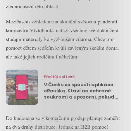
zjednodušení této oblasti.
Mezičasem vzhledem na aktuální světovou pandemii
koronaviru Vividbooks nabízí všechny své dokončení
studijní materiály ke vyzkoušení zdarma. Chce tím
pomoct dětem sedícím kvůli zavřeným školám doma,
ale také jejich rodičům i učitelům.
Přečtěte si také
V Česku se spouští aplikace
eRouška. Staví na ochraně
soukromí a upozorní, pokud
jste přišli do kontaktu s
nakaženým
Do budoucna se v komerčním prodeji plánuje zaměřit
na dva druhy distribuce. Jednak na B2B pomocí