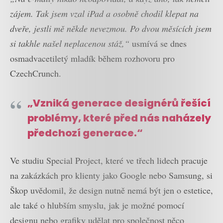
zájem. Tak jsem vzal iPad a osobně chodil klepat na
dveře, jestli mě někde nevezmou. Po dvou měsících jsem
si takhle našel neplacenou stáž,“
usmívá se dnes
osmadvacetiletý mladík během rozhovoru pro
CzechCrunch.
„Vzniká generace designérů řešící
problémy, které před nás naházely
předchozí generace.“
Ve studiu Special Project, které ve třech lidech pracuje
na zakázkách pro klienty jako Google nebo Samsung, si
Škop uvědomil, že design nutně nemá být jen o estetice,
ale také o hlubším smyslu, jak je možné pomocí
designu nebo grafiky udělat pro společnost něco