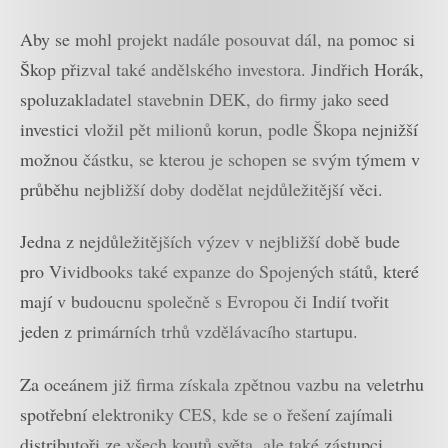
Aby se mohl projekt nadále posouvat dál, na pomoc si
Škop přizval také andělského investora. Jindřich Horák,
spoluzakladatel stavebnin DEK, do firmy jako seed
investici vložil pět milionů korun, podle Škopa nejnižší
možnou částku, se kterou je schopen se svým týmem v
průběhu nejbližší doby dodělat nejdůležitější věci.
Jedna z nejdůležitějších výzev v nejbližší době bude
pro Vividbooks také expanze do Spojených států, které
mají v budoucnu společně s Evropou či Indií tvořit
jeden z primárních trhů vzdělávacího startupu.
Za oceánem již firma získala zpětnou vazbu na veletrhu
spotřební elektroniky CES, kde se o řešení zajímali
distributoři ze všech koutů světa, ale také zástupci