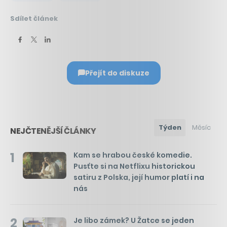
Sdílet článek
Přejít do diskuze
Týden
Měsíc
NEJČTENĚJŠÍ ČLÁNKY
1
Kam se hrabou české komedie.
Pusťte si na Netflixu historickou
satiru z Polska, její humor platí i na
nás
2
Je libo zámek? U Žatce se jeden