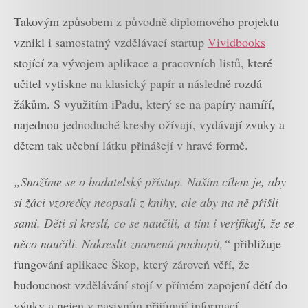
Takovým způsobem z původně diplomového projektu
vznikl i samostatný vzdělávací startup
Vividbooks
stojící za vývojem aplikace a pracovních listů, které
učitel vytiskne na klasický papír a následně rozdá
žákům. S využitím iPadu, který se na papíry namíří,
najednou jednoduché kresby ožívají, vydávají zvuky a
dětem tak učební látku přinášejí v hravé formě.
„Snažíme se o badatelský přístup. Naším cílem je, aby
si žáci vzorečky neopsali z knihy, ale aby na ně přišli
sami. Děti si kreslí, co se naučili, a tím i verifikují, že se
něco naučili. Nakreslit znamená pochopit,“
přibližuje
fungování aplikace Škop, který zároveň věří, že
budoucnost vzdělávání stojí v přímém zapojení dětí do
výuky a nejen v pasivním přijímají informací.