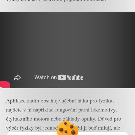
Aplikace zatím obsahuje učební látku pro fyziku,
najdete v ní například fungování parní lokomotivy,
čtyřtaktního motoru nebo základy optiky. Důvod pro
výběr fyziky byl jednoduchý – děti ji buď milují, ale