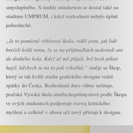
smysluplného. S tímhle mindsetem se dostal také na
studium UMPRUM, i když rozhodnutí nebylo úplně
jednoduché.
„Je to poměrně výběrová škola, viděl jsem, jak lidé
brečeli kvůli tomu, že se na přijímačkách nedostali ani
do druhého kola. Když už mě přijali, byl bych pěkný
hajzl, kdybych se na to pak vykašlal,“
směje se Škop,
který se tak kvůli studiu grafického designu vrátil
zpátky do Česka. Rozhodnutí dnes vůbec nelituje,
pražská Vysoká škola uměleckoprůmyslová podle Škopa
ve svých studentech podporuje rozvoj kritického
myšlení a celkově v oboru učí nový přístup k designu.