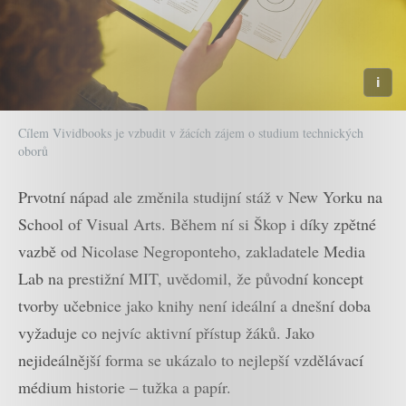
Cílem Vividbooks je vzbudit v žácích zájem o studium technických
oborů
Prvotní nápad ale změnila studijní stáž v New Yorku na
School of Visual Arts. Během ní si Škop i díky zpětné
vazbě od Nicolase Negroponteho, zakladatele Media
Lab na prestižní MIT, uvědomil, že původní koncept
tvorby učebnice jako knihy není ideální a dnešní doba
vyžaduje co nejvíc aktivní přístup žáků. Jako
nejideálnější forma se ukázalo to nejlepší vzdělávací
médium historie – tužka a papír.