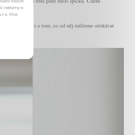
livých segmentů trhu patří mezi špičku. Cílem
ívání našich
í, reklamy a
r.o. Více
 trhu e-commerce i o tom, co od něj můžeme očekávat