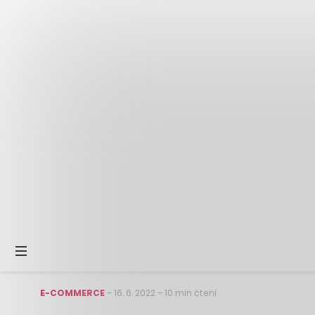
E-COMMERCE
–
16. 6. 2022
–
10 min čtení