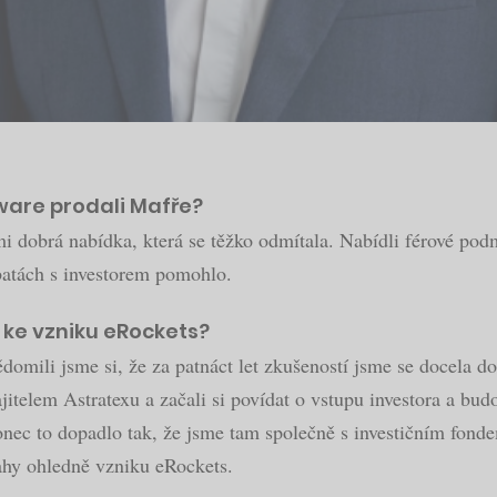
ware prodali Mafře?
mi dobrá nabídka, která se těžko odmítala. Nabídli férové po
ebatách s investorem pomohlo.
 ke vzniku eRockets?
domili jsme si, že za patnáct let zkušeností jsme se docela do
telem Astratexu a začali si povídat o vstupu investora a budo
onec to dopadlo tak, že jsme tam společně s investičním fond
vahy ohledně vzniku eRockets.