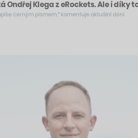
á Ondřej Klega z eRockets. Ale i díky 
apíše černým písmem,“ komentuje aktuální dění