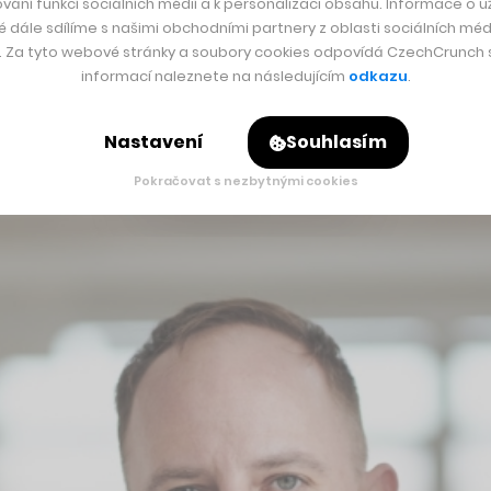
bchod, Ovečkárna, Grizly nebo Vuch, jež v rámci svých jednot
vání funkcí sociálních médií a k personalizaci obsahu. Informace o už
é dále sdílíme s našimi obchodními partnery z oblasti sociálních médi
staly miliardovými hráči. Ostatně,
Astratex jím už je
.
y. Za tyto webové stránky a soubory cookies odpovídá CzechCrunch s.
informací naleznete na následujícím
odkazu
.
iku investiční skupiny, nastavení její strategie, o dění na
artenberg Holding bývalého premiéra Andreje Babiše.
Nastavení
Souhlasím
Pokračovat s nezbytnými cookies