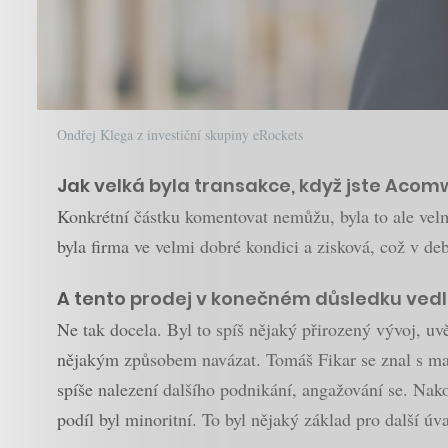
Ondřej Klega z investiční skupiny eRockets
Jak velká byla transakce, když jste Acom
Konkrétní částku komentovat nemůžu, byla to ale vel
byla firma ve velmi dobré kondici a zisková, což v d
A tento prodej v konečném důsledku vedl
Ne tak docela. Byl to spíš nějaký přirozený vývoj, uvě
nějakým způsobem navázat. Tomáš Fikar se znal s maji
spíše nalezení dalšího podnikání, angažování se. Nak
podíl byl minoritní. To byl nějaký základ pro další ú