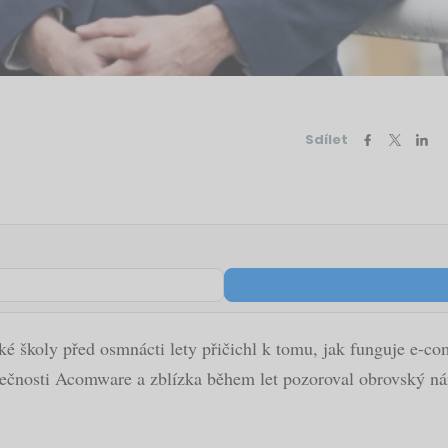
Sdílet
ké školy před osmnácti lety přičichl k tomu, jak funguje e-co
ečnosti Acomware a zblízka během let pozoroval obrovský nárů