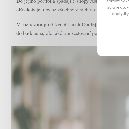
Do jejího portfolia spadají e-shopy Astratex, SportO
zprostředko
stránek tak
eRockets je, aby se všechny z nich do tří až pěti let 
analytik
V rozhovoru pro CzechCrunch Ondřej Klega mluví o vzn
do budoucna, ale také o investování po boku fondu H