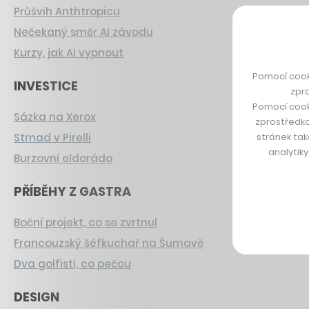
Průšvih Anthtropicu
Nečekaný směr AI závodu
Kurzy, jak AI vypnout
Pomocí cook
INVESTICE
zpro
Pomocí cook
Sázka na Xerox
zprostředko
stránek tak
Strnad v Pirelli
analytik
Burzovní eldorádo
PŘÍBĚHY Z GASTRA
Boční projekt, co se zvrtnul
Francouzský šéfkuchař na Šumavě
Dva golfisti, co pečou
DESIGN