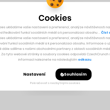
Cookies
ies ukládáme vaše nastavení a preferencí, analýze návštěvnosti naš
středkování funkcí sociálních médií a k personalizaci obsahu …
Číst 
ies ukládáme vaše nastavení a preferencí, analýze návštěvnosti naš
vání funkcí sociálních médií a k personalizaci obsahu. Informace o už
é dále sdílíme s našimi obchodními partnery z oblasti sociálních médi
y. Za tyto webové stránky a soubory cookies odpovídá CzechCrunch s.
informací naleznete na následujícím
odkazu
.
Nastavení
Souhlasím
Pokračovat s nezbytnými cookies