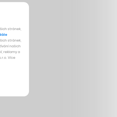
ich stránek,
dále
ich stránek,
ívání našich
í, reklamy a
r.o. Více