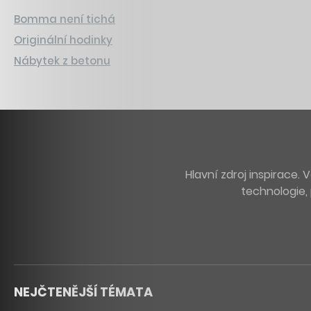
Bomma není tichá
Originální hodinky
Nábytek z betonu
Hlavní zdroj inspirace
technologie, 
NEJČTENĚJŠÍ TÉMATA