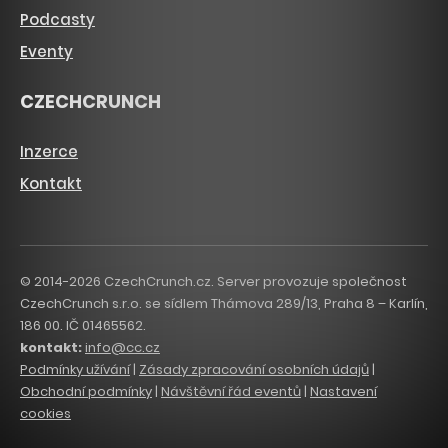
Podcasty
Eventy
CZECHCRUNCH
Inzerce
Kontakt
© 2014-2026 CzechCrunch.cz. Server provozuje společnost
CzechCrunch s.r.o. se sídlem Thámova 289/13, Praha 8 – Karlín,
186 00. IČ 01465562.
kontakt:
info@cc.cz
Podmínky užívání
|
Zásady zpracování osobních údajů
|
Obchodní podmínky
|
Návštěvní řád eventů
|
Nastavení
cookies