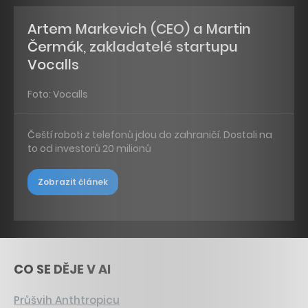
Artem Markevich (CEO) a Martin
Čermák, zakladatelé startupu
Vocalls
Foto: Vocalls
Čeští roboti z telefonů jdou do zahraničí. Dostali na
to od investorů 20 milionů
Zobrazit článek
CO SE DĚJE V AI
Průšvih Anthtropicu