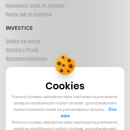
Nečekaný směr AI závodu
Kurzy, jak AI vypnout
INVESTICE
Sázka na Xerox
Strnad v Pirelli
Burzovní eldorádo
PŘÍBĚHY Z GASTRA
Cookies
Boční projekt, co se zvrtnul
Francouzský šéfkuchař na Šumavě
Pomocí cookies ukládáme vaše nastavení a preferencí,
Dva golfisti, co pečou
analýze návštěvnosti našich stránek, zprostředkování
funkcí sociálních médií a k personalizaci obsahu …
Číst
dále
DESIGN
Pomocí cookies ukládáme vaše nastavení a preferencí,
analýze návštěvnosti našich stránek, zprostředkování
Bomma není tichá