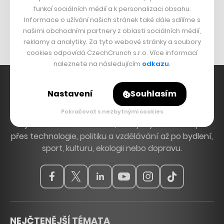
funkcí sociálních médií a k personalizaci obsahu.
Originální hodinky
Informace o užívání našich stránek také dále sdílíme s
Nábytek z betonu
našimi obchodními partnery z oblasti sociálních médií,
reklamy a analytiky. Za tyto webové stránky a soubory
cookies odpovídá CzechCrunch s.r.o. Více informací
naleznete na následujícím
odkazu
.
Nastavení
Souhlasím
Hlavní zdroj inspirace. Věnujeme se tématům, která
Pokračovat s nezbytnými cookies
hýbou Českem a světem, od byznysu a startupů
přes technologie, politiku a vzdělávání až po bydlení,
sport, kulturu, ekologii nebo dopravu.
NEJČTENĚJŠÍ TÉMATA