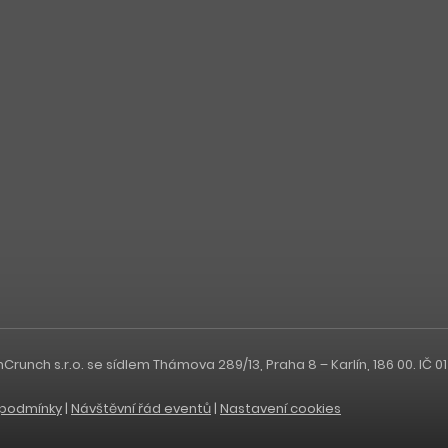
nch s.r.o. se sídlem Thámova 289/13, Praha 8 – Karlín, 186 00. IČ 0
podmínky
|
Návštěvní řád eventů
|
Nastavení cookies