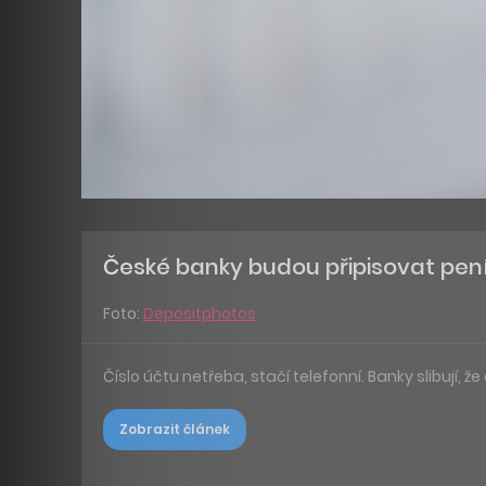
České banky budou připisovat peníz
Foto:
Depositphotos
Číslo účtu netřeba, stačí telefonní. Banky slibují, že
Zobrazit článek