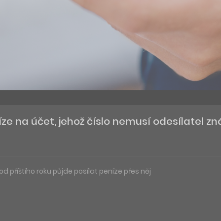
e na účet, jehož číslo nemusí odesílatel zn
 od příštího roku půjde posílat peníze přes něj