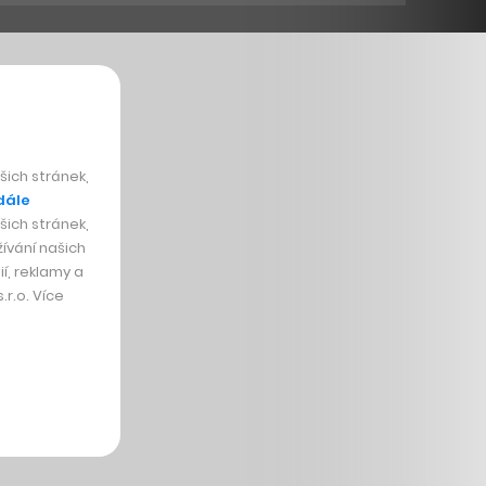
ich stránek,
dále
ich stránek,
ívání našich
í, reklamy a
r.o. Více