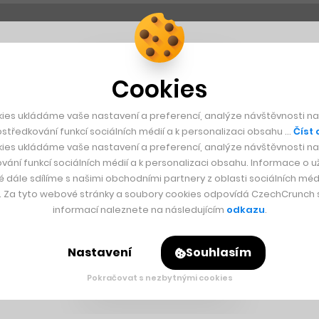
Cookies
ies ukládáme vaše nastavení a preferencí, analýze návštěvnosti naš
středkování funkcí sociálních médií a k personalizaci obsahu …
Číst 
ies ukládáme vaše nastavení a preferencí, analýze návštěvnosti naš
vání funkcí sociálních médií a k personalizaci obsahu. Informace o už
é dále sdílíme s našimi obchodními partnery z oblasti sociálních médi
y. Za tyto webové stránky a soubory cookies odpovídá CzechCrunch s.
informací naleznete na následujícím
odkazu
.
Nastavení
Souhlasím
Pokračovat s nezbytnými cookies