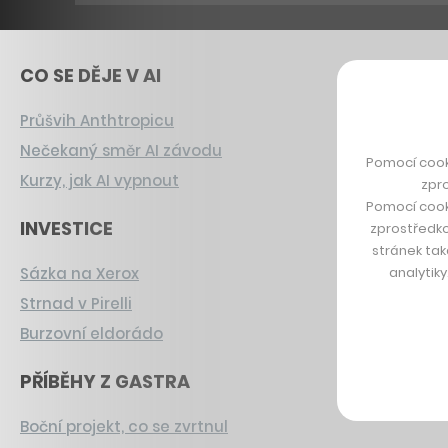
CO SE DĚJE V AI
Průšvih Anthtropicu
Nečekaný směr AI závodu
Pomocí cook
Kurzy, jak AI vypnout
zpro
Pomocí cook
INVESTICE
zprostředko
stránek tak
analytik
Sázka na Xerox
Strnad v Pirelli
Burzovní eldorádo
PŘÍBĚHY Z GASTRA
Boční projekt, co se zvrtnul