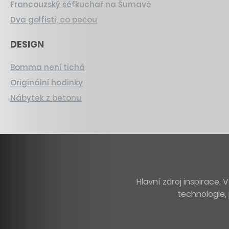
Francouzský šéfkuchař na Šumavě
Dva golfisti, co pečou
DESIGN
Bomma není tichá
Originální hodinky
Nábytek z betonu
Hlavní zdroj inspirace
technologie, 