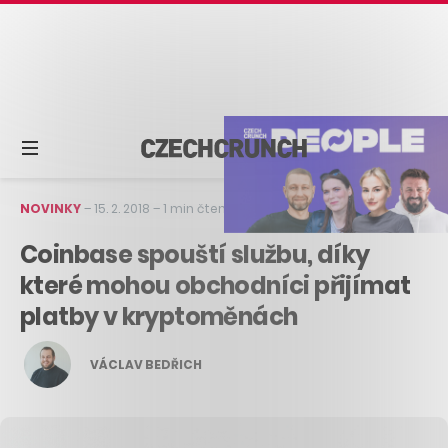
NOVINKY
–
15. 2. 2018
–
1 min čtení
Coinbase spouští službu, díky
které mohou obchodníci přijímat
platby v kryptoměnách
VÁCLAV BEDŘICH