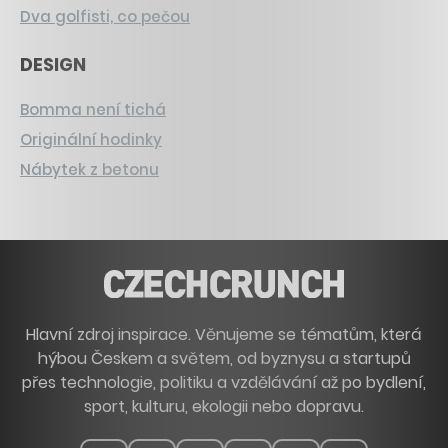
Dva golfisti, co pečou
DESIGN
Bomma není tichá
Originální hodinky
Nábytek z betonu
Hlavní zdroj inspirace. Věnujeme se tématům, která
hýbou Českem a světem, od byznysu a startupů
přes technologie, politiku a vzdělávání až po bydlení,
sport, kulturu, ekologii nebo dopravu.