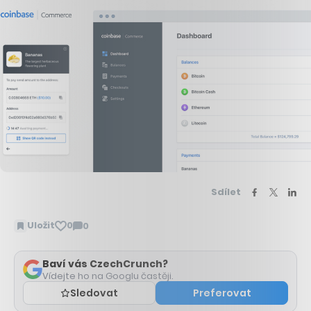
Sdílet
Uložit
0
0
Zobrazit
komentáře
Baví vás CzechCrunch?
Vídejte ho na Googlu častěji.
Sledovat
Preferovat