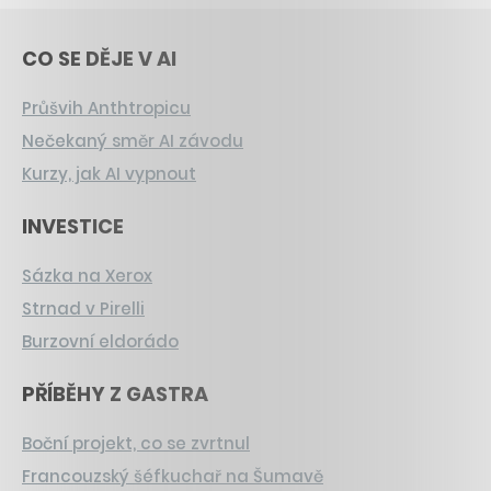
CO SE DĚJE V AI
Průšvih Anthtropicu
Nečekaný směr AI závodu
Kurzy, jak AI vypnout
INVESTICE
Sázka na Xerox
Strnad v Pirelli
Burzovní eldorádo
PŘÍBĚHY Z GASTRA
Boční projekt, co se zvrtnul
Francouzský šéfkuchař na Šumavě