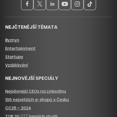
NEJČTENĚJŠÍ TÉMATA
Byznys
Entertainment
Startupy
Vzdělávání
NEJNOVĚJŠÍ SPECIÁLY
Nejvlivnější CEOs na LinkedInu
100 největších e-shopů v Česku
CC25 – 2024
TOP 20 🇨🇿 herních studií