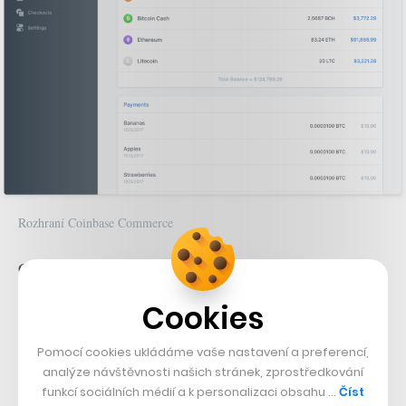
Rozhraní Coinbase Commerce
Coinbase na svém webu věnovaném Commerce
produktu neuvádí přesné poplatky – lze ale očekávat, že
Cookies
za samotné použití nebudou obchodníci platit nic, a že
půjde pouze o standardní poplatky za převod měn ze
Pomocí cookies ukládáme vaše nastavení a preferencí,
analýze návštěvnosti našich stránek, zprostředkování
směnárny nebo za jejich směnu.
funkcí sociálních médií a k personalizaci obsahu …
Číst