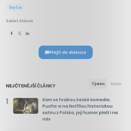
DayUse
Sdílet článek
Přejít do diskuze
Týden
Měsíc
NEJČTENĚJŠÍ ČLÁNKY
1
Kam se hrabou české komedie.
Pusťte si na Netflixu historickou
satiru z Polska, její humor platí i na
nás