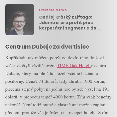
Přečtěte si také
Ondřej Krátký z Liftago:
Jdeme si pro profit přes
korporátní segment a do
konce roku dobudeme trh
Centrum Dubaje za dva tisíce
Kupříkladu tak můžete pobýt od devíti ráno do šesti
večer ve čtyřhvězdičkovém
TIME Oak Hotel
v centru
Dubaje, který má plejádu služeb včetně bazénu a
posilovny. Cena? 74 dolarů, tedy zhruba 1900 korun,
přičemž stejný pobyt na jednu noc by zde vyšel na 191
dolarů, v přepočtu téměř 4900 korun. Tím však benefity
nekončí. Není totiž nutné a vlastně ani možné zaplatit
předem, protože vše je řešeno na recepci hotelu. S tím