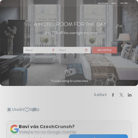
Sdílet
Uložit
0
0
Zobrazit
komentáře
Baví vás CzechCrunch?
Vídejte ho na Googlu častěji.