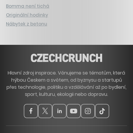
Bomma není tichá
Originální hodinky
Nábytek z betonu
Hlavní zdroj inspirace. Věnujeme se tématům, která
hýbou Českem a světem, od byznysu a startupů
přes technologie, politiku a vzdělávání až po bydlení,
sport, kulturu, ekologii nebo dopravu.