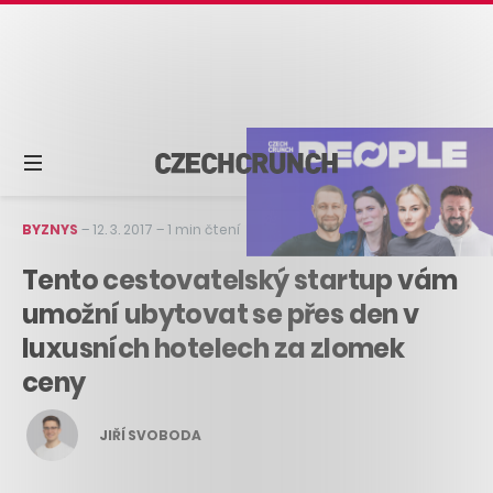
BYZNYS
–
12. 3. 2017
–
1 min čtení
Tento cestovatelský startup vám
umožní ubytovat se přes den v
luxusních hotelech za zlomek
ceny
JIŘÍ SVOBODA