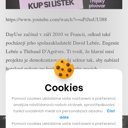
https://www.youtube.com/watch?v=aPiJtnUUl88
DayUse začínal v září 2010 ve Francii, odkud také
pocházejí jeho spoluzakladatelé David Lebée, Eugenie
Lebée a Thibaud D’Agrèves. Ti tvrdí, že hlavní misí
projektu je demokratizovat svůj sektor tak, aby nabízel
hotelové pokoje po hodinách, nikoliv nocích.
Celkovému rozvoji výrazně přispěly dvě úspěšná
Cookies
investiční kola. V únoru 2015 získalo DayUse 1 milion
eur, o necelý rok později dalších 15 milionů eur z fondů
Pomocí cookies ukládáme vaše nastavení a preferencí,
Idinvest Investment Partners a Partech Ventures.
analýze návštěvnosti našich stránek, zprostředkování
funkcí sociálních médií a k personalizaci obsahu …
Číst
dále
Pomocí cookies ukládáme vaše nastavení a preferencí,