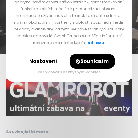
analýze návštěvnosti našich stránek, zprostředkování
funkcí sociálních médií a k personalizaci obsahu.
Informace o užívání našich stránek také dále sdílíme s
našimi obchodními partnery z oblasti sociálních médií,
reklamy a analytiky. Za tyto webové stránky a soubory
cookies odpovídá CzechCrunch s.r.o. Více informací
naleznete na následujícím
odkazu
.
Nastavení
Souhlasím
Nepřehlédněte:
Pokračovat s nezbytnými cookies
Související témata: