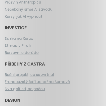
Průšvih Anthtropicu
Nečekaný směr AI závodu
Kurzy, jak AI vypnout
INVESTICE
Sázka na Xerox
Strnad v Pirelli
Burzovní eldorádo
PŘÍBĚHY Z GASTRA
Boční projekt, co se zvrtnul
Francouzský šéfkuchař na Šumavě
Dva golfisti, co pečou
DESIGN