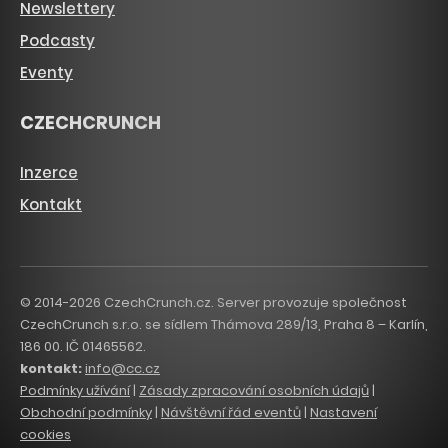
Newslettery
Podcasty
Eventy
CZECHCRUNCH
Inzerce
Kontakt
© 2014-2026 CzechCrunch.cz. Server provozuje společnost
CzechCrunch s.r.o. se sídlem Thámova 289/13, Praha 8 – Karlín,
186 00. IČ 01465562.
kontakt:
info@cc.cz
Podmínky užívání
|
Zásady zpracování osobních údajů
|
Obchodní podmínky
|
Návštěvní řád eventů
|
Nastavení
cookies