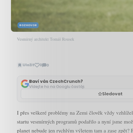
ROZHOVOR
Vesmírný architekt Tomáš Rousek
Uložit
0
0
Zobrazit
komentáře
Baví vás CzechCrunch?
Vídejte ho na Googlu častěji.
Sledovat
I přes veškeré problémy na Zemi člověk vždy vzhlížel
startu vesmírných programů podařilo a nyní jsme možn
planet nebude jen rychlým výletem tam a zase zpět? 