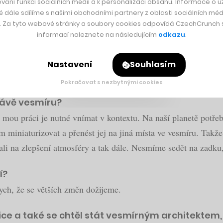
vání funkcí sociálních médií a k personalizaci obsahu. Informace o už
é dále sdílíme s našimi obchodními partnery z oblasti sociálních médi
y. Za tyto webové stránky a soubory cookies odpovídá CzechCrunch s.
ci, má za sebou práci pro americký úřad NASA i evropský ESA
informací naleznete na následujícím
odkazu
.
rma LEGO, které spolu s dalšími českými experty
pomohl dostat
 potenciál, než by se mohlo zdát. Jak by k tomu mohlo přispět
Nastavení
Souhlasím
Pokračovat s nezbytnými cookies
právě vesmíru?
 mou práci je nutné vnímat v kontextu. Na naší planetě potřeb
 miniaturizovat a přenést jej na jiná místa ve vesmíru. Takže
vali na zlepšení atmosféry a tak dále. Nesmíme sedět na zadku
í?
bych, že se větších změn dožijeme.
 a také se chtěl stát vesmírným architektem, 