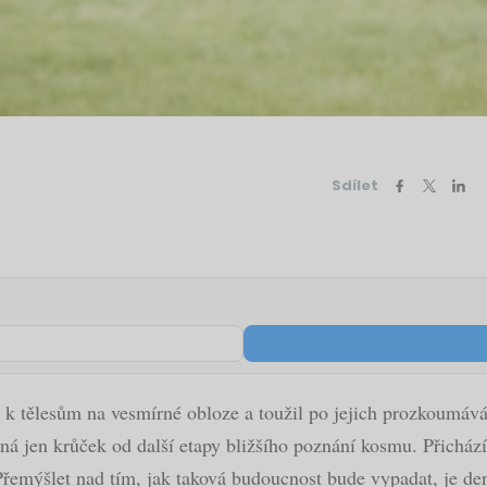
Sdílet
 k tělesům na vesmírné obloze a toužil po jejich prozkoumává
á jen krůček od další etapy bližšího poznání kosmu. Přichází
Přemýšlet nad tím, jak taková budoucnost bude vypadat, je 