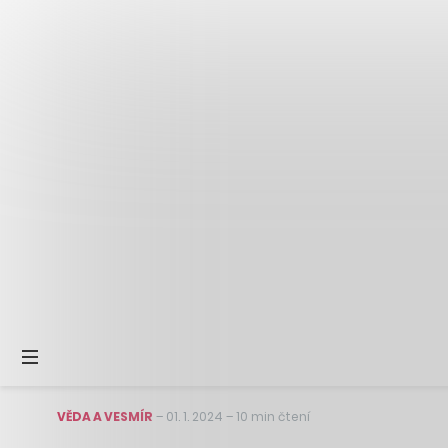
VĚDA A VESMÍR
–
01. 1. 2024
–
10 min čtení