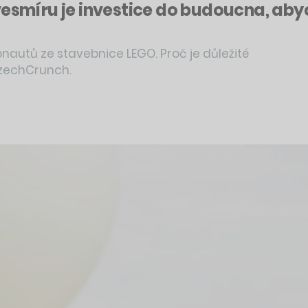
vesmíru je investice do budoucna, abyc
onautů ze stavebnice LEGO. Proč je důležité
CzechCrunch.