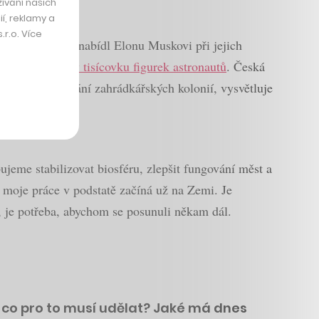
ívání našich
í, reklamy a
r.o. Více
 a své služby nabídl Elonu Muskovi při jejich
 do stratosféry tisícovku figurek astronautů
. Česká
 i naše zakládání zahrádkářských kolonií, vysvětluje
ujeme stabilizovat biosféru, zlepšit fungování měst a
 moje práce v podstatě začíná už na Zemi. Je
, je potřeba, abychom se posunuli někam dál.
co pro to musí udělat? Jaké má dnes