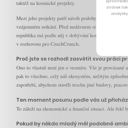
zprostředko
taktéž na kosmické projekty.
stránek tak
analytik
Mezi jeho projekty patří návrh podoby Prahy na Měsí
vzájemném setkání. Před nedávnem si jej vybrala fi
republika má podle něj v dobývání kosmu daleko větší
v rozhovoru pro CzechCrunch.
Proč jste se rozhodl zasvětit svou práci 
Ono to vlastně není jen o vesmíru. Vše je provázané a
pak to všechno, celý náš ekosystém, určitým způsobem
zapotřebí, abychom stavěli trochu jiné budovy, praco
Ten moment posunu podle vás už přicház
To záleží na ekonomické a finanční situaci. Ale řekl 
Pokud by někdo mladý měl podobné ambice