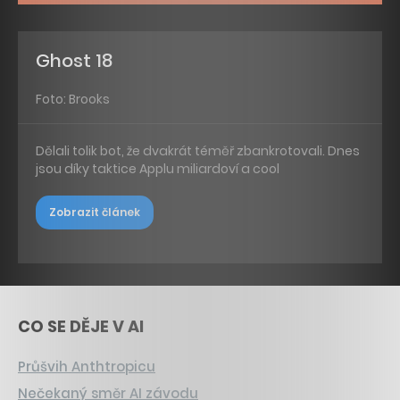
Ghost 18
Foto: Brooks
Dělali tolik bot, že dvakrát téměř zbankrotovali. Dnes
jsou díky taktice Applu miliardoví a cool
Zobrazit článek
CO SE DĚJE V AI
Průšvih Anthtropicu
Nečekaný směr AI závodu