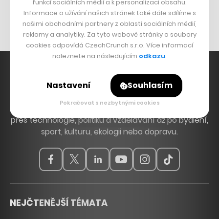
Originální hodinky
funkcí sociálních médií a k personalizaci obsahu.
Informace o užívání našich stránek také dále sdílíme s
Nábytek z betonu
našimi obchodními partnery z oblasti sociálních médií,
reklamy a analytiky. Za tyto webové stránky a soubory
cookies odpovídá CzechCrunch s.r.o. Více informací
naleznete na následujícím
odkazu
.
Nastavení
Souhlasím
Hlavní zdroj inspirace. Věnujeme se tématům, která
Pokračovat s nezbytnými cookies
hýbou Českem a světem, od byznysu a startupů
přes technologie, politiku a vzdělávání až po bydlení,
sport, kulturu, ekologii nebo dopravu.
NEJČTENĚJŠÍ TÉMATA