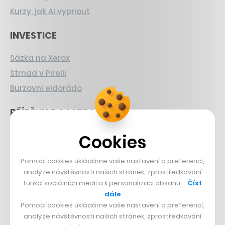
Kurzy, jak AI vypnout
INVESTICE
Sázka na Xerox
Strnad v Pirelli
Burzovní eldorádo
PŘÍBĚHY Z GASTRA
Boční projekt, co se zvrtnul
Cookies
Francouzský šéfkuchař na Šumavě
Pomocí cookies ukládáme vaše nastavení a preferencí,
Dva golfisti, co pečou
analýze návštěvnosti našich stránek, zprostředkování
funkcí sociálních médií a k personalizaci obsahu …
Číst
DESIGN
dále
Pomocí cookies ukládáme vaše nastavení a preferencí,
Bomma není tichá
analýze návštěvnosti našich stránek, zprostředkování