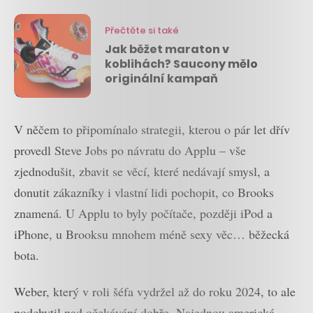
Přečtěte si také
Jak běžet maraton v
koblihách? Saucony mělo
originální kampaň
V něčem to připomínalo strategii, kterou o pár let dřív
provedl Steve Jobs po návratu do Applu – vše
zjednodušit, zbavit se věcí, které nedávají smysl, a
donutit zákazníky i vlastní lidi pochopit, co Brooks
znamená. U Applu to byly počítače, později iPod a
iPhone, u Brooksu mnohem méně sexy věc… běžecká
bota.
Weber, který v roli šéfa vydržel až do roku 2024, to ale
podchytil nad očekávání dobře. Najednou americká