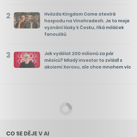
2
Hvězda Kingdom Come otevírá
hospodu na Vinohradech. Je to moje
vyznání lásky k Česku, říká miláček
fanoušků
3
Jak vydělat 200 milionů za pár
měsíců? Mladý investor to zvládl s
akciemi Xeroxu, ale chce mnohem víc
CO SE DĚJE V AI