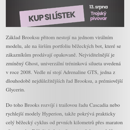
Základ Brooksu přitom nestojí na jednom virálním
modelu, ale na širším portfoliu běžeckých bot, které se
zákazníkům prodávají opakovaně. Nejviditelnější je
zmíněný Ghost, univerzální tréninková silueta uvedená
v roce 2008. Vedle ní stojí Adrenaline GTS, jedna z
dlouhodobě nejdůležitějších řad Brooksu, a prémiovější
Glycerin.
Do toho Brooks rozvíjí i trailovou řadu Cascadia nebo
rychlejší modely Hyperion, takže pokrývá prakticky
celý běžecký cyklus od prvních kilometrů přes maraton