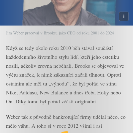
Jim Weber pracoval v Brooksu jako CEO od roku 2001 do 2024
Když se tedy okolo roku 2010 běh stával součástí
každodenního životního stylu lidí, kteří jeho estetiku
nosili, ačkoliv zrovna neběhali, Brooks se objevoval ve
výčtu značek, k nimž zákazníci začali tíhnout. Oproti
ostatním ale měl tu „výhodu“, že byl pořád ve stínu
Nike, Adidasu, New Balance a dnes třeba Hoky nebo
On. Díky tomu byl pořád zčásti originální.
Weber tak z původně bankrotující firmy udělal něco, co
mělo váhu. A toho si v roce 2012 všiml i asi