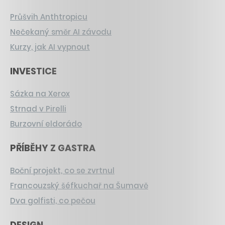
Průšvih Anthtropicu
Nečekaný směr AI závodu
Kurzy, jak AI vypnout
INVESTICE
Sázka na Xerox
Strnad v Pirelli
Burzovní eldorádo
PŘÍBĚHY Z GASTRA
Boční projekt, co se zvrtnul
Francouzský šéfkuchař na Šumavě
Dva golfisti, co pečou
DESIGN