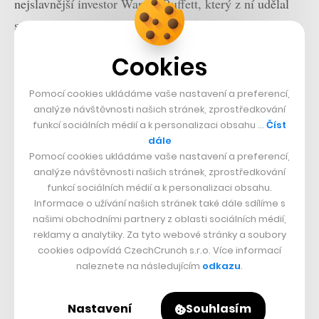
nejslavnější investor Warren Buffett, který z ní udělal
samostatnou dceřinou společnost celé své
multimiliardové skupiny Berkshire Hathaway. To
Cookies
Brooksu dalo zázemí velkého investičního
konglomerátu, ale zároveň prostor dál dělat úzce
Pomocí cookies ukládáme vaše nastavení a preferencí,
zaměřený běžecký byznys.
analýze návštěvnosti našich stránek, zprostředkování
funkcí sociálních médií a k personalizaci obsahu …
Číst
dále
Pomocí cookies ukládáme vaše nastavení a preferencí,
analýze návštěvnosti našich stránek, zprostředkování
funkcí sociálních médií a k personalizaci obsahu.
Informace o užívání našich stránek také dále sdílíme s
našimi obchodními partnery z oblasti sociálních médií,
reklamy a analytiky. Za tyto webové stránky a soubory
cookies odpovídá CzechCrunch s.r.o. Více informací
naleznete na následujícím
odkazu
.
Nastavení
Souhlasím
Foto: Brooks