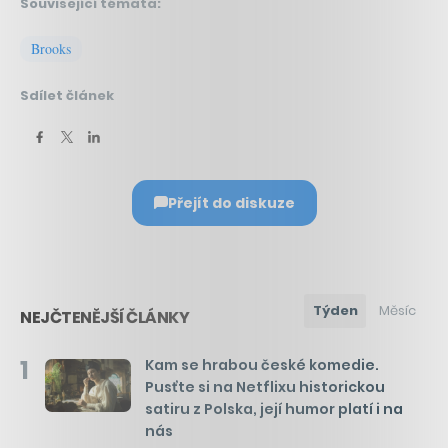
Související témata:
Brooks
Sdílet článek
Přejít do diskuze
Týden
Měsíc
NEJČTENĚJŠÍ ČLÁNKY
1
Kam se hrabou české komedie.
Pusťte si na Netflixu historickou
satiru z Polska, její humor platí i na
nás