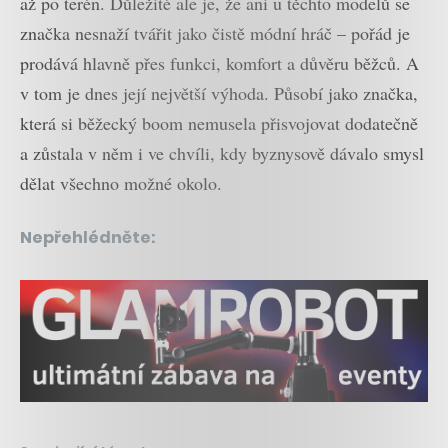
až po terén. Důležité ale je, že ani u těchto modelů se
značka nesnaží tvářit jako čistě módní hráč – pořád je
prodává hlavně přes funkci, komfort a důvěru běžců. A
v tom je dnes její největší výhoda. Působí jako značka,
která si běžecký boom nemusela přisvojovat dodatečně
a zůstala v něm i ve chvíli, kdy byznysově dávalo smysl
dělat všechno možné okolo.
Nepřehlédněte: