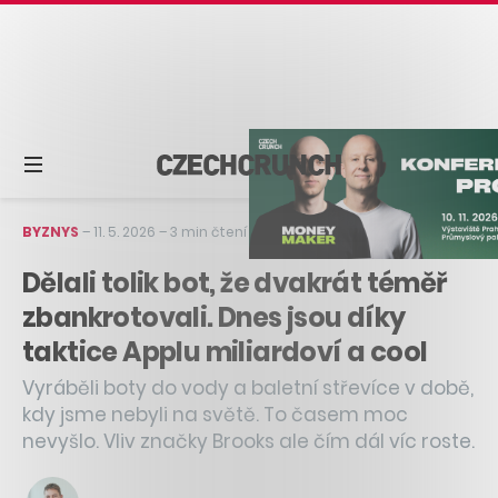
BYZNYS
–
11. 5. 2026
–
3 min čtení
Dělali tolik bot, že dvakrát téměř
zbankrotovali. Dnes jsou díky
taktice Applu miliardoví a cool
Vyráběli boty do vody a baletní střevíce v době,
kdy jsme nebyli na světě. To časem moc
nevyšlo. Vliv značky Brooks ale čím dál víc roste.