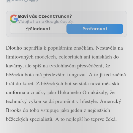
0
Zobrazit
komentáře
Baví vás CzechCrunch?
Vídejte ho na Googlu častěji.
Sledovat
Preferovat
Dlouho nepatřila k populárním značkám. Nestavěla na
limitovaných modelech, celebritách ani teniskách do
kavárny, ale spíš na tvrdohlavém přesvědčení, že
běžecká bota má především fungovat. A to jí teď začíná
hrát do karet. Z běžeckých bot se stala nová městská
uniforma a značky jako Hoka nebo On ukázaly, že
technický výkon se dá proměnit v lifestyle. Americký
Brooks do toho vstupuje jako jeden z nejčistších
běžeckých specialistů. A to nejlepší ho teprve čeká.