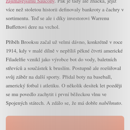
zajímavějšímu Saucony
. Pak je tady ale značka, jejíž
více než stoletou historii definovaly bankroty a čachry v
sortimentu. Teď se ale i díky investorovi Warrenu
Buffettovi dere na vrchol.
Příběh Brooksu začal už velmi dávno, konkrétně v roce
1914, kdy v malé dílně v nepříliš pěkné čtvrti americké
Filadelfie vznikl jako výrobce bot do vody, baletních
střevíců a součástek k bruslím. Postupně ale rozšiřoval
svůj záběr na další sporty. Přidal boty na baseball,
americký fotbal i atletiku. O několik desítek let později
se mu povedlo zachytit i první běžeckou vlnu ve
Spojených státech. A zdálo se, že má dobře
naběhnuto
.