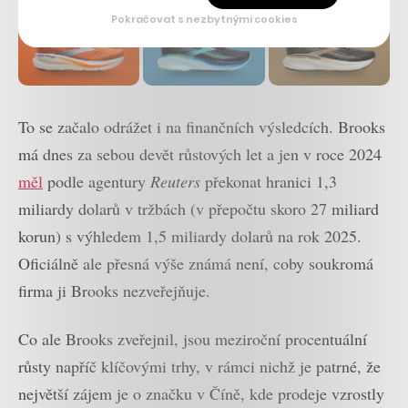
Pokračovat s nezbytnými cookies
To se začalo odrážet i na finančních výsledcích. Brooks
má dnes za sebou devět růstových let a jen v roce 2024
měl
podle agentury
Reuters
překonat hranici 1,3
miliardy dolarů v tržbách (v přepočtu skoro 27 miliard
korun) s výhledem 1,5 miliardy dolarů na rok 2025.
Oficiálně ale přesná výše známá není, coby soukromá
firma ji Brooks nezveřejňuje.
Co ale Brooks zveřejnil, jsou meziroční procentuální
růsty napříč klíčovými trhy, v rámci nichž je patrné, že
největší zájem je o značku v Číně, kde prodeje vzrostly