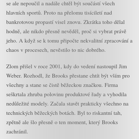
se ale nepoučil a nadále chtěl být součástí všech
hlavních sportů. Proto na přelomu tisíciletí nad
bankrotovou propastí visel znovu. Zkrátka toho dělal
hodně, ale nikdo přesně nevěděl, proč si vybrat právě
jeho. A když se k tomu připočte nekvalitní zpracování a
chaos v procesech, nevěstilo to nic dobrého.
Zlom přišel v roce 2001, kdy do vedení nastoupil Jim
Weber. Rozhodl, že Brooks přestane chtít být vším pro
všechny a stane se čistě běžeckou značkou. Firma
seškrtala zhruba polovinu produktové řady a vyhodila
nedůležité modely. Začala stavět prakticky všechno na
technických běžeckých botách. Byl to riskantní tah,
zpětně ale šlo přesně o ten moment, který Brooks
zachránil.