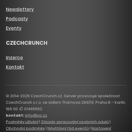
Newslettery
Podcasty
Eventy
CZECHCRUNCH
Inzerce
Kontakt
© 2014-2026 CzechCrunch.cz. Server provozuje společnost
CzechCrunch s.r.o. se sídlem Thámova 289/13, Praha 8 – Karlín,
186 00. IČ 01465562.
kontakt:
info@cc.cz
Podmínky užívání
|
Zásady zpracování osobních údajů
|
Obchodní podmínky
|
Návštěvní řád eventů
|
Nastavení