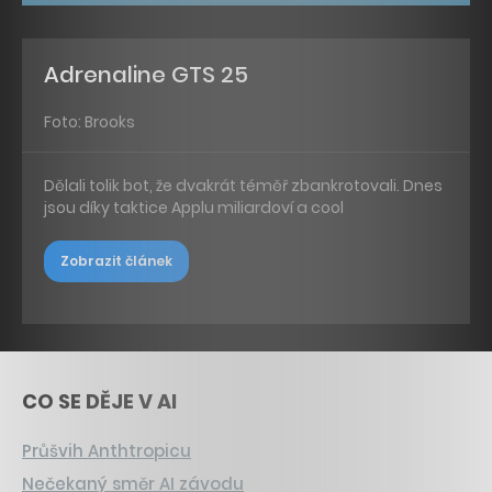
Adrenaline GTS 25
Foto: Brooks
Dělali tolik bot, že dvakrát téměř zbankrotovali. Dnes
jsou díky taktice Applu miliardoví a cool
Zobrazit článek
CO SE DĚJE V AI
Průšvih Anthtropicu
Nečekaný směr AI závodu