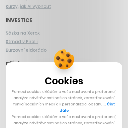
Kurzy, jak AI vypnout
INVESTICE
Sázka na Xerox
Strnad v Pirelli
Burzovní eldorádo
PŘÍBĚHY Z GASTRA
Boční projekt, co se zvrtnul
Cookies
Francouzský šéfkuchař na Šumavě
Pomocí cookies ukládáme vaše nastavení a preferencí,
Dva golfisti, co pečou
analýze návštěvnosti našich stránek, zprostředkování
funkcí sociálních médií a k personalizaci obsahu …
Číst
DESIGN
dále
Pomocí cookies ukládáme vaše nastavení a preferencí,
Bomma není tichá
analýze návštěvnosti našich stránek, zprostředkování