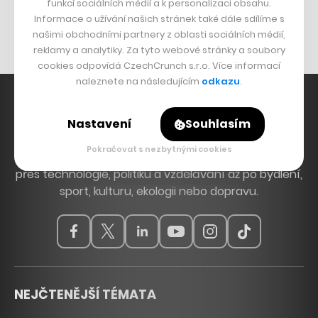
Originální hodinky
funkcí sociálních médií a k personalizaci obsahu.
Informace o užívání našich stránek také dále sdílíme s
Nábytek z betonu
našimi obchodními partnery z oblasti sociálních médií,
reklamy a analytiky. Za tyto webové stránky a soubory
cookies odpovídá CzechCrunch s.r.o. Více informací
naleznete na následujícím
odkazu
.
Nastavení
Souhlasím
Hlavní zdroj inspirace. Věnujeme se tématům, která
Pokračovat s nezbytnými cookies
hýbou Českem a světem, od byznysu a startupů
přes technologie, politiku a vzdělávání až po bydlení,
sport, kulturu, ekologii nebo dopravu.
NEJČTENĚJŠÍ TÉMATA