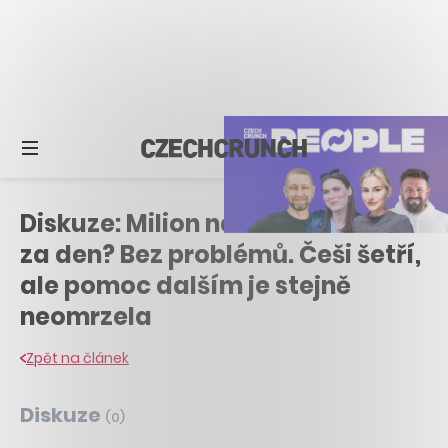
Diskuze: Milion na dobročinnost
za den? Bez problémů. Češi šetří,
ale pomoc dalším je stejně
neomrzela
Zpět na článek
Diskuze
(
0
)