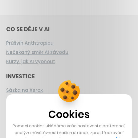
CO SE DĚJE V AI
Průšvih Anthtropicu
Nečekaný směr AI závodu
Kurzy, jak AI vypnout
INVESTICE
Sázka na Xerox
Strnad v Pirelli
Burzovní eldorádo
Cookies
PŘÍBĚHY Z GASTRA
Pomocí cookies ukládáme vaše nastavení a preferencí,
analýze návštěvnosti našich stránek, zprostředkování
Boční projekt, co se zvrtnul