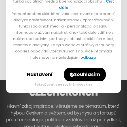
funkcí sociálních médií a k personalizaci obsahu …
Číst
Francouzský šéfkuchař na Šumavě
dále
Pomocí cookies ukládáme vaše nastavení a preferencí,
Dva golfisti, co pečou
analýze návštěvnosti našich stránek, zprostředkování
funkcí sociálních médií a k personalizaci obsahu.
DESIGN
Informace o užívání našich stránek také dále sdílíme s
našimi obchodními partnery z oblasti sociálních médií,
Bomma není tichá
reklamy a analytiky. Za tyto webové stránky a soubory
Originální hodinky
cookies odpovídá CzechCrunch s.r.o. Více informací
naleznete na následujícím
odkazu
.
Nábytek z betonu
Nastavení
Souhlasím
Pokračovat s nezbytnými cookies
Hlavní zdroj inspirace. Věnujeme se tématům, která
hýbou Českem a světem, od byznysu a startupů
přes technologie, politiku a vzdělávání až po bydlení,
sport, kulturu, ekologii nebo dopravu.