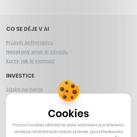
CO SE DĚJE V AI
Průšvih Anthtropicu
Nečekaný směr AI závodu
Kurzy, jak AI vypnout
INVESTICE
Sázka na Xerox
Strnad v Pirelli
Burzovní eldorádo
Cookies
PŘÍBĚHY Z GASTRA
Pomocí cookies ukládáme vaše nastavení a preferencí,
analýze návštěvnosti našich stránek, zprostředkování
Boční projekt, co se zvrtnul