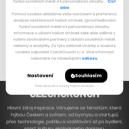
funkcí sociálních médií a k personalizaci obsahu …
Číst
Francouzský šéfkuchař na Šumavě
dále
Pomocí cookies ukládáme vaše nastavení a preferencí,
Dva golfisti, co pečou
analýze návštěvnosti našich stránek, zprostředkování
funkcí sociálních médií a k personalizaci obsahu.
DESIGN
Informace o užívání našich stránek také dále sdílíme s
našimi obchodními partnery z oblasti sociálních médií,
Bomma není tichá
reklamy a analytiky. Za tyto webové stránky a soubory
Originální hodinky
cookies odpovídá CzechCrunch s.r.o. Více informací
naleznete na následujícím
odkazu
.
Nábytek z betonu
Nastavení
Souhlasím
Pokračovat s nezbytnými cookies
Hlavní zdroj inspirace. Věnujeme se tématům, která
hýbou Českem a světem, od byznysu a startupů
přes technologie, politiku a vzdělávání až po bydlení,
sport, kulturu, ekologii nebo dopravu.