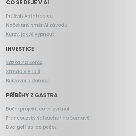
CO SE DĚJE V AI
Průšvih Anthtropicu
Nečekaný směr AI závodu
Kurzy, jak AI vypnout
INVESTICE
Sázka na Xerox
Strnad v Pirelli
Burzovní eldorádo
PŘÍBĚHY Z GASTRA
Boční projekt, co se zvrtnul
Francouzský šéfkuchař na Šumavě
Dva golfisti, co pečou