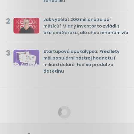
fanoušků
2
Jak vydělat 200 milionů za pár
měsíců? Mladý investor to zvládl s
akciemi Xeroxu, ale chce mnohem víc
3
Startupová apokalypsa: Před lety
měl populární nástroj hodnotu 11
miliard dolarů, teď se prodal za
desetinu