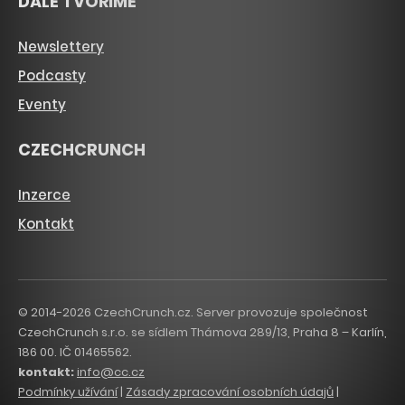
DÁLE TVOŘÍME
Newslettery
Podcasty
Eventy
CZECHCRUNCH
Inzerce
Kontakt
© 2014-2026 CzechCrunch.cz. Server provozuje společnost
CzechCrunch s.r.o. se sídlem Thámova 289/13, Praha 8 – Karlín,
186 00. IČ 01465562.
kontakt:
info@cc.cz
Podmínky užívání
|
Zásady zpracování osobních údajů
|