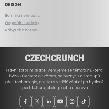
DESIGN
Bomma není tichá
Originální hodinky
Nábytek z betonu
Hlavní zdroj inspirace. Věnujeme se tématům, která
hýbou Českem a světem, od byznysu a startupů
přes technologie, politiku a vzdělávání až po bydlení,
sport, kulturu, ekologii nebo dopravu.