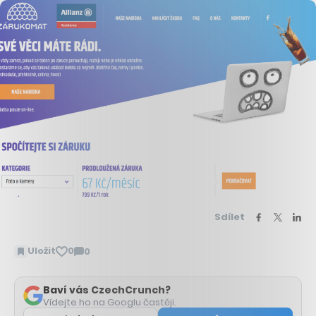
Sdílet
Uložit
0
0
Zobrazit
komentáře
Baví vás CzechCrunch?
Vídejte ho na Googlu častěji.