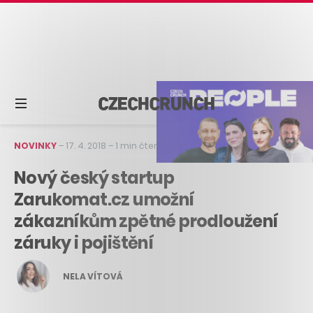
NOVINKY
–
17. 4. 2018
–
1 min čtení
Nový český startup
Zarukomat.cz umožní
zákazníkům zpětné prodloužení
záruky i pojištění
NELA VÍTOVÁ