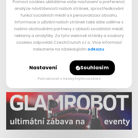
položek
Pomocí cookies ukládáme vaše nastavení a preferencí,
analýze návštěvnosti našich stránek, zprostředkování
funkcí sociálních médií a k personalizaci obsahu.
Partnerství nyní uzavřel s Allianz Assistance, které by
Informace o užívání našich stránek také dále sdílíme s
podle tvůrců mělo projektu zajistit jistou stabilitu.
našimi obchodními partnery z oblasti sociálních médií,
Simplica a.s. je pražskou akciovou společností, která
reklamy a analytiky. Za tyto webové stránky a soubory
cookies odpovídá CzechCrunch s.r.o. Více informací
zprostředkovává služby v oblasti pojišťovnictví. Funguje
naleznete na následujícím
odkazu
.
od roku 2016 a jejími projekty jsou SafeYou a nově
vzniklý Zarukomat.cz.
Nastavení
Souhlasím
Nepřehlédněte:
Pokračovat s nezbytnými cookies