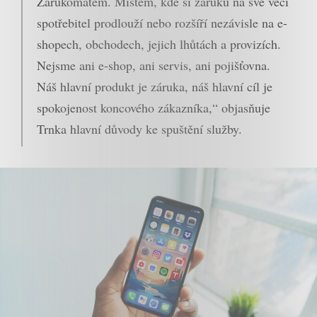
Zárukomatem. Místem, kde si záruku na své věci
spotřebitel prodlouží nebo rozšíří nezávisle na e-
shopech, obchodech, jejich lhůtách a provizích.
Nejsme ani e-shop, ani servis, ani pojišťovna.
Náš hlavní produkt je záruka, náš hlavní cíl je
spokojenost koncového zákazníka,“ objasňuje
Trnka hlavní důvody ke spuštění služby.