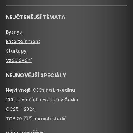
NEJČTENĚJŠÍ TÉMATA
Byznys
Entertainment
Startupy
Vzdělávání
NEJNOVĚJŠÍ SPECIÁLY
Nejvlivnější CEOs na LinkedInu
100 největších e-shopů v Česku
CC25 – 2024
TOP 20 🇨🇿 herních studií