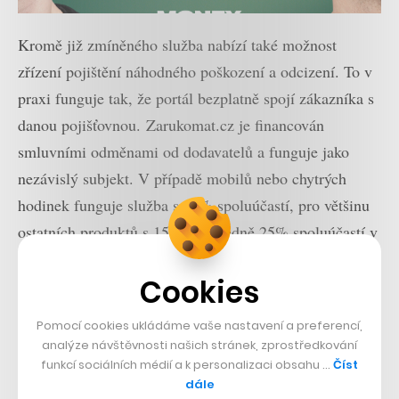
Kromě již zmíněného služba nabízí také možnost
zřízení pojištění náhodného poškození a odcizení. To v
praxi funguje tak, že portál bezplatně spojí zákazníka s
danou pojišťovnou. Zarukomat.cz je financován
smluvními odměnami od dodavatelů a funguje jako
nezávislý subjekt. V případě mobilů nebo chytrých
hodinek funguje služba s 10% spoluúčastí, pro většinu
ostatních produktů s 15% a následně 25% spoluúčastí v
dalším roce.
Cookies
Přečtěte si také
Pomocí cookies ukládáme vaše nastavení a preferencí,
Online supermarket Rohlik.cz
analýze návštěvnosti našich stránek, zprostředkování
rozšíří nabídku potravin
funkcí sociálních médií a k personalizaci obsahu …
Číst
Marks & Spencer o 650
dále