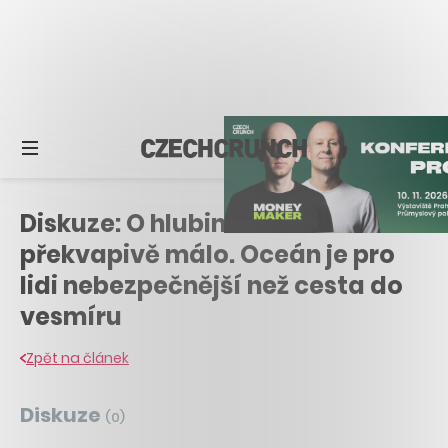
Diskuze: O hlubinách toho víme
překvapivě málo. Oceán je pro
lidi nebezpečnější než cesta do
vesmíru
Zpět na článek
Diskuze
(
0
)