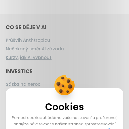
CO SE DĚJE V AI
Průšvih Anthtropicu
Nečekaný směr AI závodu
Kurzy, jak AI vypnout
INVESTICE
Sázka na Xerox
Strnad v Pirelli
Burzovní eldorádo
Cookies
PŘÍBĚHY Z GASTRA
Pomocí cookies ukládáme vaše nastavení a preferencí,
analýze návštěvnosti našich stránek, zprostředkování
Boční projekt, co se zvrtnul