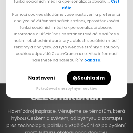
funkcí sociálních médií a k personalizaci obsahu …
Číst
Francouzský šéfkuchař na Šumavě
dále
Pomocí cookies ukládáme vaše nastavení a preferencí,
Dva golfisti, co pečou
analýze návštěvnosti našich stránek, zprostředkování
funkcí sociálních médií a k personalizaci obsahu.
DESIGN
Informace o užívání našich stránek také dále sdílíme s
našimi obchodními partnery z oblasti sociálních médií,
Bomma není tichá
reklamy a analytiky. Za tyto webové stránky a soubory
Originální hodinky
cookies odpovídá CzechCrunch s.r.o. Více informací
naleznete na následujícím
odkazu
.
Nábytek z betonu
Nastavení
Souhlasím
Pokračovat s nezbytnými cookies
Hlavní zdroj inspirace. Věnujeme se tématům, která
hýbou Českem a světem, od byznysu a startupů
přes technologie, politiku a vzdělávání až po bydlení,
sport, kulturu, ekologii nebo dopravu.