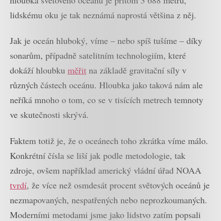
lidskému oku je tak neznámá naprostá většina z něj.
Jak je oceán hluboký, víme – nebo spíš tušíme – díky
sonarům, případně satelitním technologiím, které
dokáží hloubku
měřit
na základě gravitační síly v
různých částech oceánu. Hloubka jako taková nám ale
neříká mnoho o tom, co se v tisících metrech temnoty
ve skutečnosti skrývá.
Faktem totiž je, že o oceánech toho zkrátka víme málo.
Konkrétní čísla se liší jak podle metodologie, tak
zdroje, ovšem například americký vládní úřad NOAA
tvrdí
, že více než osmdesát procent světových oceánů je
nezmapovaných, nespatřených nebo neprozkoumaných.
Moderními metodami jsme jako lidstvo zatím popsali