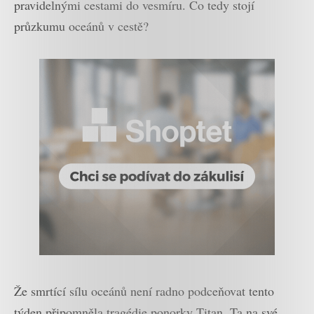
pravidelnými cestami do vesmíru. Co tedy stojí
průzkumu oceánů v cestě?
Že smrtící sílu oceánů není radno podceňovat tento
týden připomněla tragédie ponorky Titan. Ta na své