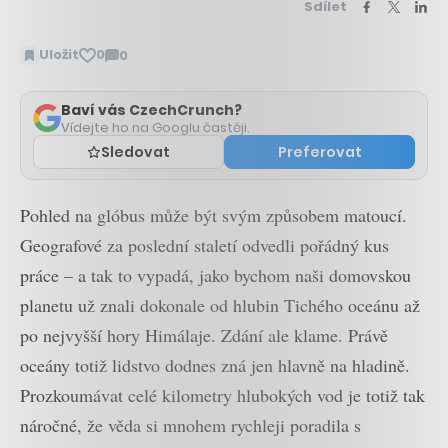
Sdílet
Uložit
0
0
Zobrazit
komentáře
Baví vás CzechCrunch?
Vídejte ho na Googlu častěji.
Sledovat
Preferovat
Pohled na glóbus může být svým způsobem matoucí.
Geografové za poslední staletí odvedli pořádný kus
práce – a tak to vypadá, jako bychom naši domovskou
planetu už znali dokonale od hlubin Tichého oceánu až
po nejvyšší hory Himálaje. Zdání ale klame. Právě
oceány totiž lidstvo dodnes zná jen hlavně na hladině.
Prozkoumávat celé kilometry hlubokých vod je totiž tak
náročné, že věda si mnohem rychleji poradila s