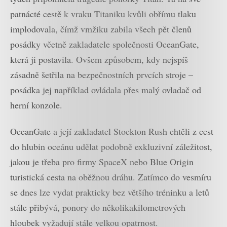
patnácté cestě k vraku Titaniku kvůli obřímu tlaku
implodovala, čímž vmžiku zabila všech pět členů
posádky včetně zakladatele společnosti OceanGate,
která ji postavila. Ovšem způsobem, kdy nejspíš
zásadně šetřila na bezpečnostních prvcích stroje –
posádka jej například ovládala přes malý ovladač od
herní konzole.
OceanGate a její zakladatel Stockton Rush chtěli z cest
do hlubin oceánu udělat podobně exkluzivní záležitost,
jakou je třeba pro firmy SpaceX nebo Blue Origin
turistická cesta na oběžnou dráhu. Zatímco do vesmíru
se dnes lze vydat prakticky bez většího tréninku a letů
stále přibývá, ponory do několikakilometrových
hloubek vyžadují stále velkou opatrnost.