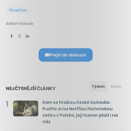
OceanGate
Sdílet článek
Přejít do diskuze
Týden
Měsíc
NEJČTENĚJŠÍ ČLÁNKY
1
Kam se hrabou české komedie.
Pusťte si na Netflixu historickou
satiru z Polska, její humor platí i na
nás