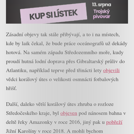
Zásadní objevy tak stále přibývají, a to i na místech,
kde by laik čekal, že bude práce oceánografů už dekády
hotová. Na samém západu Středozemního moře, kudy
proudí hutná lodní doprava přes Gibraltarský průliv do
Atlantiku, například teprve před třinácti lety
objevili
vědci korálový útes o velikosti osmnácti fotbalových
hřišť.
Další, daleko větší korálový útes zhruba o rozloze
Středočeského kraje, byl
objeven
pod nánosem bahna v
deltě řeky Amazonky v roce 2016, jiný pak u
pobřeží
Jižní Karolíny v roce 2018. A mohli bychom