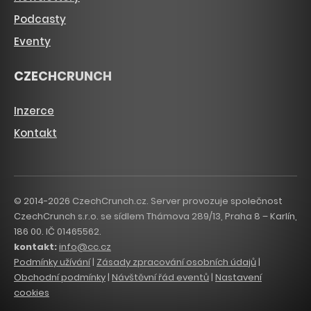
Podcasty
Eventy
CZECHCRUNCH
Inzerce
Kontakt
© 2014-2026 CzechCrunch.cz. Server provozuje společnost
CzechCrunch s.r.o. se sídlem Thámova 289/13, Praha 8 – Karlín,
186 00. IČ 01465562.
kontakt:
info@cc.cz
Podmínky užívání
|
Zásady zpracování osobních údajů
|
Obchodní podmínky
|
Návštěvní řád eventů
|
Nastavení
cookies