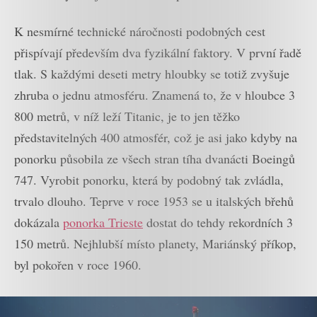
K nesmírné technické náročnosti podobných cest
přispívají především dva fyzikální faktory. V první řadě
tlak. S každými deseti metry hloubky se totiž zvyšuje
zhruba o jednu atmosféru. Znamená to, že v hloubce 3
800 metrů, v níž leží Titanic, je to jen těžko
představitelných 400 atmosfér, což je asi jako kdyby na
ponorku působila ze všech stran tíha dvanácti Boeingů
747. Vyrobit ponorku, která by podobný tak zvládla,
trvalo dlouho. Teprve v roce 1953 se u italských břehů
dokázala
ponorka Trieste
dostat do tehdy rekordních 3
150 metrů. Nejhlubší místo planety, Mariánský příkop,
byl pokořen v roce 1960.