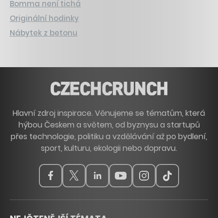
Bomma není tichá
Originální hodinky
Nábytek z betonu
Hlavní zdroj inspirace. Věnujeme se tématům, která
hýbou Českem a světem, od byznysu a startupů
přes technologie, politiku a vzdělávání až po bydlení,
sport, kulturu, ekologii nebo dopravu.