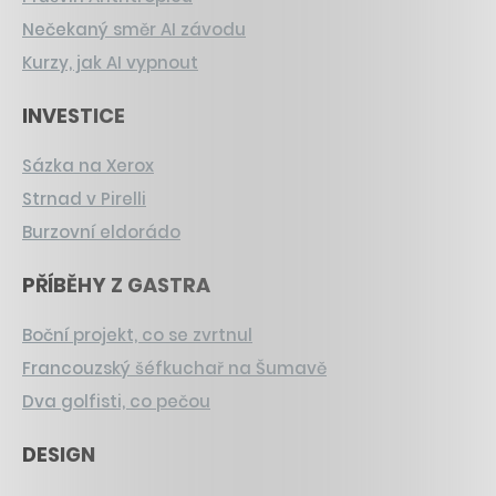
Nečekaný směr AI závodu
Kurzy, jak AI vypnout
INVESTICE
Sázka na Xerox
Strnad v Pirelli
Burzovní eldorádo
PŘÍBĚHY Z GASTRA
Boční projekt, co se zvrtnul
Francouzský šéfkuchař na Šumavě
Dva golfisti, co pečou
DESIGN