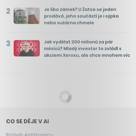
2
Je libo zámek? U Žatce se jeden
prodává, jeho součástí je i sýpka
nebo sušárna chmele
3
Jak vydělat 200 milionů za pár
měsíců? Mladý investor to zvládl s
akciemi Xeroxu, ale chce mnohem víc
CO SE DĚJE V AI
Průšvih Anthtropicu