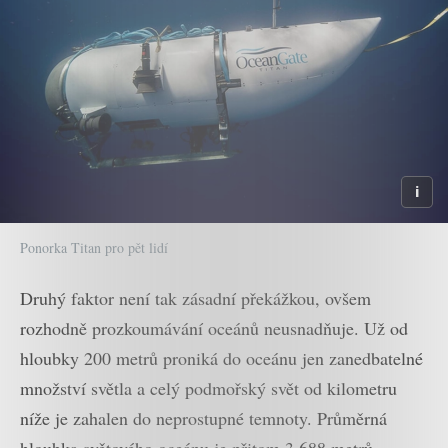
Ponorka Titan pro pět lidí
Druhý faktor není tak zásadní překážkou, ovšem
rozhodně prozkoumávání oceánů neusnadňuje. Už od
hloubky 200 metrů proniká do oceánu jen zanedbatelné
množství světla a celý podmořský svět od kilometru
níže je zahalen do neprostupné temnoty. Průměrná
hloubka světového oceánu je přitom 3 688 metrů,