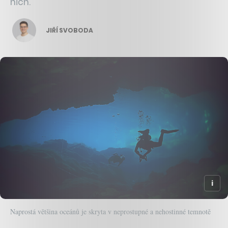
nich.
JIŘÍ SVOBODA
Naprostá většina oceánů je skryta v neprostupné a nehostinné temnotě