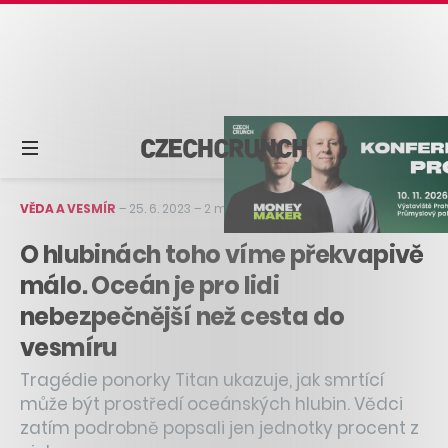
VĚDA A VESMÍR
–
25. 6. 2023
–
2 min čtení
O hlubinách toho víme překvapivě
málo. Oceán je pro lidi
nebezpečnější než cesta do
vesmíru
Tragédie ponorky Titan ukazuje, jak smrtící
může být prostředí oceánských hlubin. Vědci
zatím podrobně popsali jen jednotky procent z