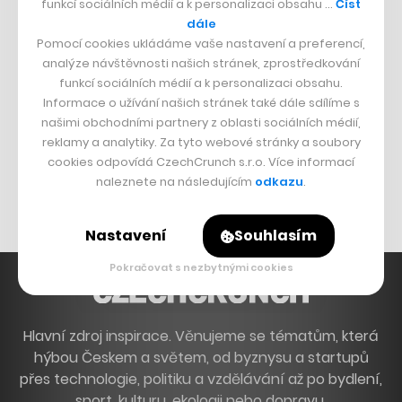
funkcí sociálních médií a k personalizaci obsahu …
Číst
Francouzský šéfkuchař na Šumavě
dále
Pomocí cookies ukládáme vaše nastavení a preferencí,
Dva golfisti, co pečou
analýze návštěvnosti našich stránek, zprostředkování
funkcí sociálních médií a k personalizaci obsahu.
DESIGN
Informace o užívání našich stránek také dále sdílíme s
našimi obchodními partnery z oblasti sociálních médií,
Bomma není tichá
reklamy a analytiky. Za tyto webové stránky a soubory
Originální hodinky
cookies odpovídá CzechCrunch s.r.o. Více informací
naleznete na následujícím
odkazu
.
Nábytek z betonu
Nastavení
Souhlasím
Pokračovat s nezbytnými cookies
Hlavní zdroj inspirace. Věnujeme se tématům, která
hýbou Českem a světem, od byznysu a startupů
přes technologie, politiku a vzdělávání až po bydlení,
sport, kulturu, ekologii nebo dopravu.