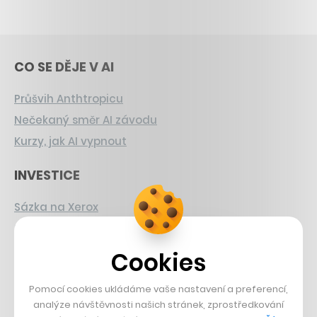
CO SE DĚJE V AI
Průšvih Anthtropicu
Nečekaný směr AI závodu
Kurzy, jak AI vypnout
INVESTICE
Sázka na Xerox
Strnad v Pirelli
Burzovní eldorádo
Cookies
PŘÍBĚHY Z GASTRA
Pomocí cookies ukládáme vaše nastavení a preferencí,
analýze návštěvnosti našich stránek, zprostředkování
Boční projekt, co se zvrtnul