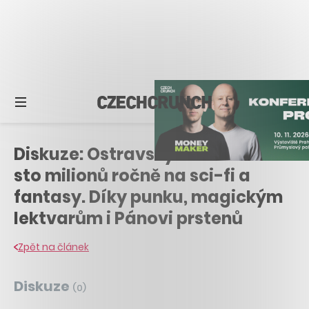
Diskuze: Ostravský obchod dělá
sto milionů ročně na sci-fi a
fantasy. Díky punku, magickým
lektvarům i Pánovi prstenů
Zpět na článek
Diskuze
(
0
)