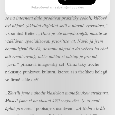
Pokračovat s nezbytnými cookies
„Podnikání dnes a tehdy je hodně jiný sport. V té době
se na internetu dalo prodávat prakticky cokoli, klíčový
byl nějaký základní digitální skill a hlavně vytrvalost,“
vzpomíná Reiter.
„Dnes je vše komplexnější, musíte se
vzdělávat, specializovat, prioritizovat. Navíc já jsem
kompulzivní člověk, dostanu nápad a do večera ho chci
mít zrealizovaný, takže udělat si odstup je pro mě
výzva,“
přiznává imagovský šéf. Čímž taky trochu
nakusuje punkovou kulturu, kterou si s třicítkou kolegů
ve firmě stále drží.
„Zkusili jsme nahodit klasickou manažerskou strukturu.
Museli jsme si na vlastní kůži vyzkoušet, že to není
úplně pro nás,“
popisuje s úsměvem.
„A třeba i kvůli