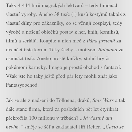
Taky 4 444 litrů magických lektvarů – tedy limonád
vlastní výroby. Anebo 38 tisíc (!) kusů kostýmů taktéž z
vlastní dílny pro zákazníky, co se věnují cosplayi, tedy
výrobě a nošení oblečků postav z her, knih, komiksů,
filmů a seriálů. Koupíte u nich meč z
Pána prstenů
za
dvanáct tisíc korun. Taky šachy s motivem
Batmana
za
osmnáct tisíc. Anebo prostě knížky, stolní hry či
pokémoní kartičky. Imago je prostě obchod s fantazií.
Však jste ho taky ještě před pár lety mohli znát jako
Fantasyobchod.
Jak se ale z nadšení do Tolkiena, draků,
Star Wars
a tak
dále stane firma, která za posledních pět let čtyřikrát
překročila 100 milionů v tržbách?
„Já vlastně ani
nevím,“
směje se šéf a zakladatel Jiří Reiter.
„Často se