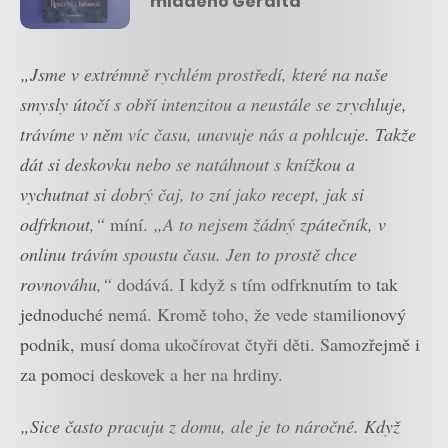
mladého Geralta
„Jsme v extrémně rychlém prostředí, které na naše
smysly útočí s obří intenzitou a neustále se zrychluje,
trávíme v něm víc času, unavuje nás a pohlcuje. Takže
dát si deskovku nebo se natáhnout s knížkou a
vychutnat si dobrý čaj, to zní jako recept, jak si
odfrknout,“
míní.
„A to nejsem žádný zpátečník, v
onlinu trávím spoustu času. Jen to prostě chce
rovnováhu,“
dodává. I když s tím odfrknutím to tak
jednoduché nemá. Kromě toho, že vede stamilionový
podnik, musí doma ukočírovat čtyři děti. Samozřejmě i
za pomoci deskovek a her na hrdiny.
„Sice často pracuju z domu, ale je to náročné. Když