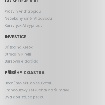
CO SE DĚJE V AI
Průšvih Anthtropicu
Nečekaný směr AI závodu
Kurzy, jak AI vypnout
INVESTICE
Sázka na Xerox
Strnad v Pirelli
Burzovní eldorádo
PŘÍBĚHY Z GASTRA
Boční projekt, co se zvrtnul
Francouzský šéfkuchař na Šumavě
Dva golfisti, co pečou