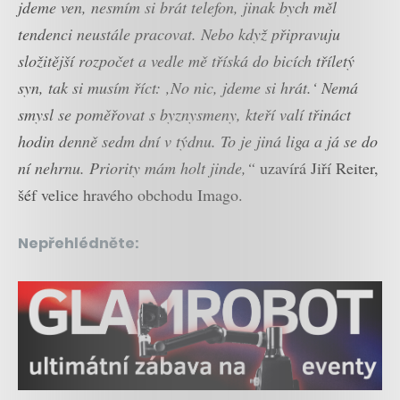
jdeme ven, nesmím si brát telefon, jinak bych měl
tendenci neustále pracovat. Nebo když připravuju
složitější rozpočet a vedle mě tříská do bicích tříletý
syn, tak si musím říct: ‚No nic, jdeme si hrát.‘ Nemá
smysl se poměřovat s byznysmeny, kteří valí třináct
hodin denně sedm dní v týdnu. To je jiná liga a já se do
ní nehrnu. Priority mám holt jinde,“
uzavírá Jiří Reiter,
šéf velice hravého obchodu Imago.
Nepřehlédněte: