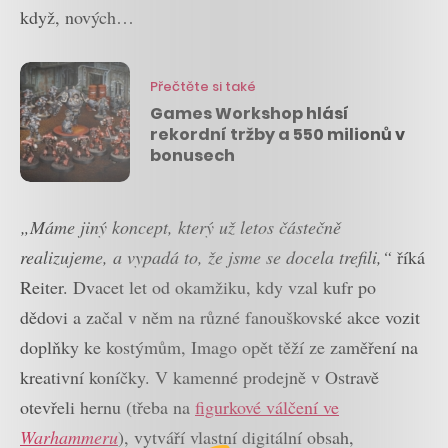
když, nových…
Přečtěte si také
Games Workshop hlásí
rekordní tržby a 550 milionů v
bonusech
„Máme jiný koncept, který už letos částečně
realizujeme, a vypadá to, že jsme se docela trefili,“
říká
Reiter. Dvacet let od okamžiku, kdy vzal kufr po
dědovi a začal v něm na různé fanouškovské akce vozit
doplňky ke kostýmům, Imago opět těží ze zaměření na
kreativní koníčky. V kamenné prodejně v Ostravě
otevřeli hernu (třeba na
figurkové válčení ve
Warhammeru
), vytváří vlastní digitální obsah,