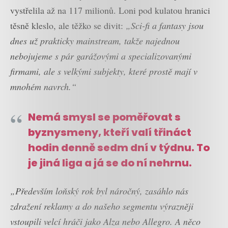
vystřelila až na 117 milionů. Loni pod kulatou hranici
těsně kleslo, ale těžko se divit:
„Sci-fi a fantasy jsou
dnes už prakticky mainstream, takže najednou
nebojujeme s pár garážovými a specializovanými
firmami, ale s velkými subjekty, které prostě mají v
mnohém navrch.“
Nemá smysl se poměřovat s
byznysmeny, kteří valí třináct
hodin denně sedm dní v týdnu. To
je jiná liga a já se do ní nehrnu.
„Především loňský rok byl náročný, zasáhlo nás
zdražení reklamy a do našeho segmentu výrazněji
vstoupili velcí hráči jako Alza nebo Allegro. A něco