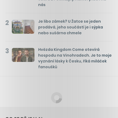
nás
2
Je libo zámek? U Žatce se jeden
prodává, jeho součástí je i sýpka
nebo sušárna chmele
3
Hvězda Kingdom Come otevírá
hospodu na Vinohradech. Je to moje
vyznání lásky k Česku, říká miláček
fanoušků