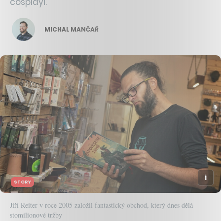
cosplayi.
MICHAL MANČAŘ
STORY
Jiří Reiter v roce 2005 založil fantastický obchod, který dnes dělá
stomilionové tržby