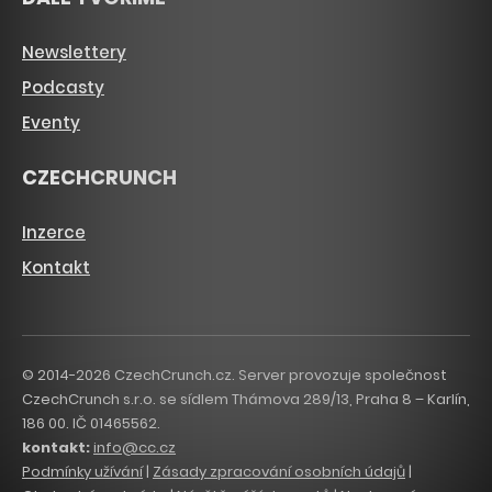
Newslettery
Podcasty
Eventy
CZECHCRUNCH
Inzerce
Kontakt
© 2014-2026 CzechCrunch.cz. Server provozuje společnost
CzechCrunch s.r.o. se sídlem Thámova 289/13, Praha 8 – Karlín,
186 00. IČ 01465562.
kontakt:
info@cc.cz
Podmínky užívání
|
Zásady zpracování osobních údajů
|