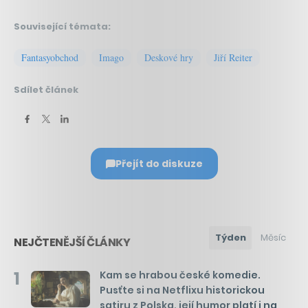
Související témata:
Fantasyobchod
Imago
Deskové hry
Jiří Reiter
Sdílet článek
Přejít do diskuze
Týden
Měsíc
NEJČTENĚJŠÍ ČLÁNKY
1
Kam se hrabou české komedie.
Pusťte si na Netflixu historickou
satiru z Polska, její humor platí i na