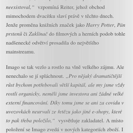
neexistoval,“
vzpomíná Reiter, jehož obchod
mimochodem dvacítku slaví právě v těchto dnech.
Jenže proměna knižních značek jako
Harry Potter
,
Pán
prstenů
či
Zaklínač
do filmových a herních podob tohle
nadšenecké odvětví prosadila do největšího
mainstreamu.
Imago se tak vezlo a rostlo na vlně velkého zájmu. Ale
nenechalo se jí spláchnout.
„Pro nějaký dramatičtější
růst bychom potřebovali větší kapitál, ale my jsme vždy
rostli organicky, neměli jsme investora ani žádné velké
externí financování. Díky tomu jsme se ani za covidu v
uvozovkách neurvali ze řetězu jako jiné e-shopy, které
to pak třeba položilo,“
vysvětluje zakladatel. A místo
položení se Imago zvedá v nových kategoriích zboží. I