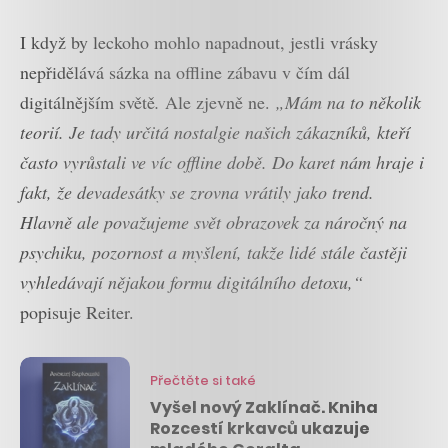
I když by leckoho mohlo napadnout, jestli vrásky
nepřidělává sázka na offline zábavu v čím dál
digitálnějším světě
.
Ale zjevně ne.
„Mám na to několik
teorií. Je tady určitá nostalgie našich zákazníků, kteří
často vyrůstali ve víc offline době. Do karet nám hraje i
fakt, že devadesátky se zrovna vrátily jako trend.
Hlavně ale považujeme svět obrazovek za náročný na
psychiku, pozornost a myšlení, takže lidé stále častěji
vyhledávají nějakou formu digitálního detoxu,“
popisuje Reiter.
Přečtěte si také
Vyšel nový Zaklínač. Kniha
Rozcestí krkavců ukazuje