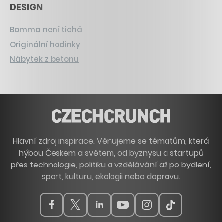
DESIGN
Bomma není tichá
Originální hodinky
Nábytek z betonu
Hlavní zdroj inspirace. Věnujeme se tématům, která
hýbou Českem a světem, od byznysu a startupů
přes technologie, politiku a vzdělávání až po bydlení,
sport, kulturu, ekologii nebo dopravu.