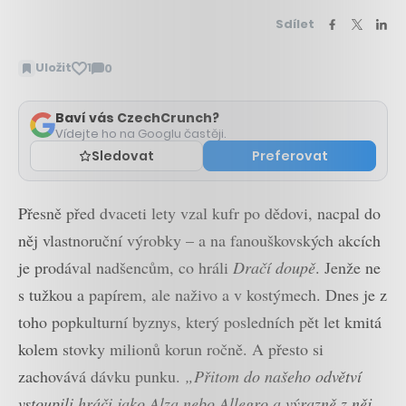
Sdílet
Uložit
1
0
Zobrazit
komentáře
Baví vás CzechCrunch?
Vídejte ho na Googlu častěji.
Sledovat
Preferovat
Přesně před dvaceti lety vzal kufr po dědovi, nacpal do
něj vlastnoruční výrobky – a na fanouškovských akcích
je prodával nadšencům, co hráli
Dračí doupě
. Jenže ne
s tužkou a papírem, ale naživo a v kostýmech. Dnes je z
toho popkulturní byznys, který posledních pět let kmitá
kolem stovky milionů korun ročně. A přesto si
zachovává dávku punku.
„Přitom do našeho odvětví
vstoupili hráči jako Alza nebo Allegro a výrazně z něj