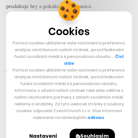
produkuje hry a pokukuje i za hranice.
Každopádně dvacet let mezi e-shopy – Imago
Cookies
mimochodem posbíralo tři ocenění ShopRoku – je
velice dlouhá doba.
„Za možná největší změnu za tu
Pomocí cookies ukládáme vaše nastavení a preferencí,
dobu považuji rychlost v trendech. Už se nestává, že by
analýze návštěvnosti našich stránek, zprostředkování
funkcí sociálních médií a k personalizaci obsahu …
Číst
se objevila extrémně silná značka, která bude držet
dále
fanoušky několik let. Vyjde nějaká novinka – hra, film
Pomocí cookies ukládáme vaše nastavení a preferencí,
nebo seriál – a po pár týdnech ji vystřídá jiná,“
analýze návštěvnosti našich stránek, zprostředkování
funkcí sociálních médií a k personalizaci obsahu.
popisuje Reiter. A co proměny samotného podnikání?
Informace o užívání našich stránek také dále sdílíme s
našimi obchodními partnery z oblasti sociálních médií,
Podnikání je jeden fail za druhým.
reklamy a analytiky. Za tyto webové stránky a soubory
cookies odpovídá CzechCrunch s.r.o. Více informací
Dodnes mě mrzí, že se nám
naleznete na následujícím
odkazu
.
nepodařilo navázat spolupráci s
LEGO.
Nastavení
Souhlasím