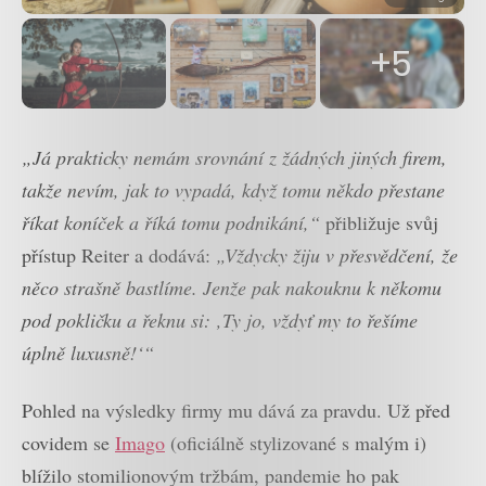
+5
„Já prakticky nemám srovnání z žádných jiných firem,
takže nevím, jak to vypadá, když tomu někdo přestane
říkat koníček a říká tomu podnikání,“
přibližuje svůj
přístup Reiter a dodává:
„Vždycky žiju v přesvědčení, že
něco strašně bastlíme. Jenže pak nakouknu k někomu
pod pokličku a řeknu si: ‚Ty jo, vždyť my to řešíme
úplně luxusně!‘“
Pohled na výsledky firmy mu dává za pravdu. Už před
covidem se
Imago
(oficiálně stylizované s malým i)
blížilo stomilionovým tržbám, pandemie ho pak