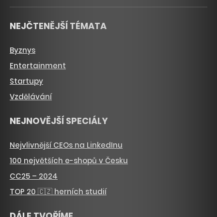
NEJČTENĚJŠÍ TÉMATA
Byznys
Entertainment
Startupy
Vzdělávání
NEJNOVĚJŠÍ SPECIÁLY
Nejvlivnější CEOs na LinkedInu
100 největších e-shopů v Česku
CC25 – 2024
TOP 20 🇨🇿 herních studií
DÁLE TVOŘÍME