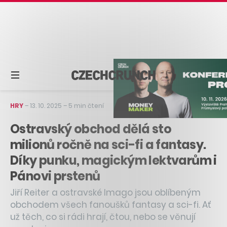
HRY
–
13. 10. 2025
–
5 min čtení
Ostravský obchod dělá sto
milionů ročně na sci-fi a fantasy.
Díky punku, magickým lektvarům i
Pánovi prstenů
Jiří Reiter a ostravské Imago jsou oblíbeným
obchodem všech fanoušků fantasy a sci-fi. Ať
už těch, co si rádi hrají, čtou, nebo se věnují