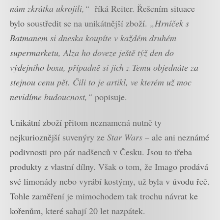
nám zkrátka ukrojili,“
říká Reiter. Řešením situace
bylo soustředit se na unikátnější zboží.
„Hrníček s
Batmanem si dneska koupíte v každém druhém
supermarketu, Alza ho doveze ještě týž den do
výdejního boxu, případně si jich z Temu objednáte za
stejnou cenu pět. Čili to je artikl, ve kterém už moc
nevidíme budoucnost,“
popisuje.
Unikátní zboží přitom neznamená nutně ty
nejkurioznější suvenýry ze
Star Wars
– ale ani neznámé
podivnosti pro pár nadšenců v Česku. Jsou to třeba
produkty z vlastní dílny. Však o tom, že Imago prodává
své limonády nebo vyrábí kostýmy, už byla v úvodu řeč.
Tohle zaměření je mimochodem tak trochu návrat ke
kořenům, které sahají 20 let nazpátek.