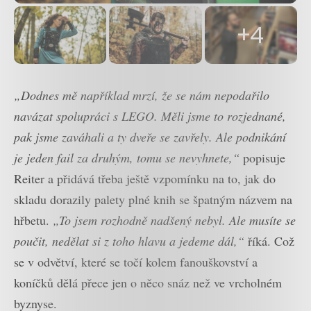
+4
„Dodnes mě například mrzí, že se nám nepodařilo
navázat spolupráci s LEGO. Měli jsme to rozjednané,
pak jsme zaváhali a ty dveře se zavřely. Ale podnikání
je jeden fail za druhým, tomu se nevyhnete,“
popisuje
Reiter a přidává třeba ještě vzpomínku na to, jak do
skladu dorazily palety plné knih se špatným názvem na
hřbetu.
„To jsem rozhodně nadšený nebyl. Ale musíte se
poučit, nedělat si z toho hlavu a jedeme dál,“
říká. Což
se v odvětví, které se točí kolem fanouškovství a
koníčků dělá přece jen o něco snáz než ve vrcholném
byznyse.