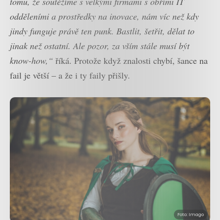
tomu, že soutěžíme s velkými firmami s obřími IT
odděleními a prostředky na inovace, nám víc než kdy
jindy funguje právě ten punk. Bastlit, šetřit, dělat to
jinak než ostatní. Ale pozor, za vším stále musí být
know-how,“
říká. Protože když znalosti chybí, šance na
fail je větší – a že i ty faily přišly.
Foto: Imago