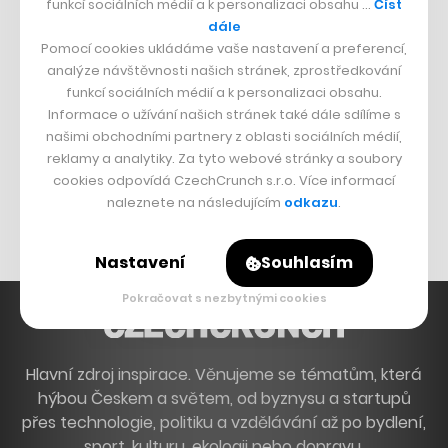
funkcí sociálních médií a k personalizaci obsahu …
Číst
Francouzský šéfkuchař na Šumavě
dále
Pomocí cookies ukládáme vaše nastavení a preferencí,
Dva golfisti, co pečou
analýze návštěvnosti našich stránek, zprostředkování
funkcí sociálních médií a k personalizaci obsahu.
DESIGN
Informace o užívání našich stránek také dále sdílíme s
našimi obchodními partnery z oblasti sociálních médií,
Bomma není tichá
reklamy a analytiky. Za tyto webové stránky a soubory
Originální hodinky
cookies odpovídá CzechCrunch s.r.o. Více informací
naleznete na následujícím
odkazu
.
Nábytek z betonu
Nastavení
Souhlasím
Pokračovat s nezbytnými cookies
Hlavní zdroj inspirace. Věnujeme se tématům, která
hýbou Českem a světem, od byznysu a startupů
přes technologie, politiku a vzdělávání až po bydlení,
sport, kulturu, ekologii nebo dopravu.