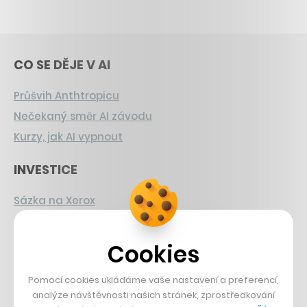
CO SE DĚJE V AI
Průšvih Anthtropicu
Nečekaný směr AI závodu
Kurzy, jak AI vypnout
INVESTICE
Sázka na Xerox
Strnad v Pirelli
Burzovní eldorádo
Cookies
PŘÍBĚHY Z GASTRA
Pomocí cookies ukládáme vaše nastavení a preferencí,
analýze návštěvnosti našich stránek, zprostředkování
Boční projekt, co se zvrtnul