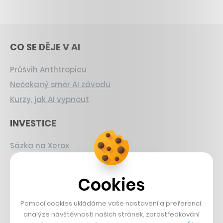
CO SE DĚJE V AI
Průšvih Anthtropicu
Nečekaný směr AI závodu
Kurzy, jak AI vypnout
INVESTICE
Sázka na Xerox
Strnad v Pirelli
Burzovní eldorádo
Cookies
PŘÍBĚHY Z GASTRA
Pomocí cookies ukládáme vaše nastavení a preferencí,
analýze návštěvnosti našich stránek, zprostředkování
Boční projekt, co se zvrtnul