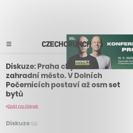
Diskuze: Praha chystá nové
zahradní město. V Dolních
Počernicích postaví až osm set
bytů
Zpět na článek
Diskuze
(
0
)