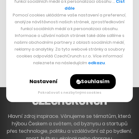
funkcí sociálních médií a k personalizaci obsahu …
Číst
Francouzský šéfkuchař na Šumavě
dále
Pomocí cookies ukládáme vaše nastavení a preferencí,
Dva golfisti, co pečou
analýze návštěvnosti našich stránek, zprostředkování
funkcí sociálních médií a k personalizaci obsahu.
DESIGN
Informace o užívání našich stránek také dále sdílíme s
našimi obchodními partnery z oblasti sociálních médií,
Bomma není tichá
reklamy a analytiky. Za tyto webové stránky a soubory
Originální hodinky
cookies odpovídá CzechCrunch s.r.o. Více informací
naleznete na následujícím
odkazu
.
Nábytek z betonu
Nastavení
Souhlasím
Pokračovat s nezbytnými cookies
Hlavní zdroj inspirace. Věnujeme se tématům, která
hýbou Českem a světem, od byznysu a startupů
přes technologie, politiku a vzdělávání až po bydlení,
sport, kulturu, ekologii nebo dopravu.