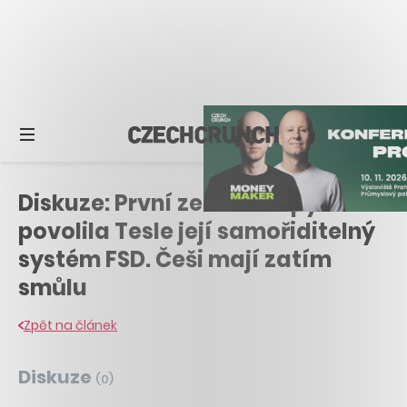
Diskuze: První země Evropy
povolila Tesle její samořiditelný
systém FSD. Češi mají zatím
smůlu
Zpět na článek
Diskuze
(
0
)