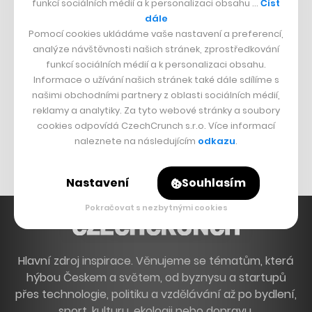
funkcí sociálních médií a k personalizaci obsahu …
Číst
Francouzský šéfkuchař na Šumavě
dále
Pomocí cookies ukládáme vaše nastavení a preferencí,
Dva golfisti, co pečou
analýze návštěvnosti našich stránek, zprostředkování
funkcí sociálních médií a k personalizaci obsahu.
DESIGN
Informace o užívání našich stránek také dále sdílíme s
našimi obchodními partnery z oblasti sociálních médií,
Bomma není tichá
reklamy a analytiky. Za tyto webové stránky a soubory
Originální hodinky
cookies odpovídá CzechCrunch s.r.o. Více informací
naleznete na následujícím
odkazu
.
Nábytek z betonu
Nastavení
Souhlasím
Pokračovat s nezbytnými cookies
Hlavní zdroj inspirace. Věnujeme se tématům, která
hýbou Českem a světem, od byznysu a startupů
přes technologie, politiku a vzdělávání až po bydlení,
sport, kulturu, ekologii nebo dopravu.