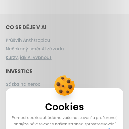
CO SE DĚJE V AI
Průšvih Anthtropicu
Nečekaný směr AI závodu
Kurzy, jak AI vypnout
INVESTICE
Sázka na Xerox
Strnad v Pirelli
Burzovní eldorádo
Cookies
PŘÍBĚHY Z GASTRA
Pomocí cookies ukládáme vaše nastavení a preferencí,
analýze návštěvnosti našich stránek, zprostředkování
Boční projekt, co se zvrtnul