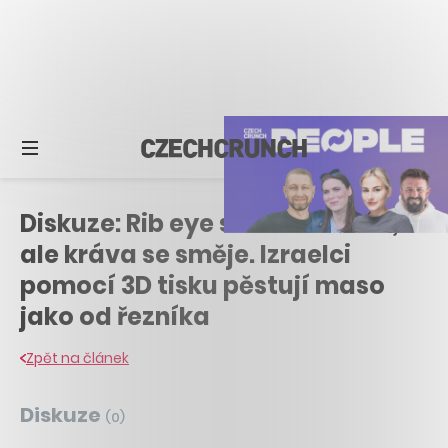
Diskuze: Rib eye steak na talíři,
ale kráva se směje. Izraelci
pomocí 3D tisku pěstují maso
jako od řezníka
Zpět na článek
Diskuze
(
0
)