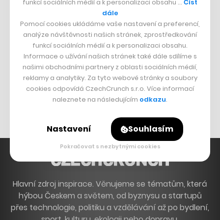
funkcí sociálních médií a k personalizaci obsahu …
Číst
Francouzský šéfkuchař na Šumavě
dále
Pomocí cookies ukládáme vaše nastavení a preferencí,
Dva golfisti, co pečou
analýze návštěvnosti našich stránek, zprostředkování
funkcí sociálních médií a k personalizaci obsahu.
DESIGN
Informace o užívání našich stránek také dále sdílíme s
našimi obchodními partnery z oblasti sociálních médií,
Bomma není tichá
reklamy a analytiky. Za tyto webové stránky a soubory
Originální hodinky
cookies odpovídá CzechCrunch s.r.o. Více informací
naleznete na následujícím
odkazu
.
Nábytek z betonu
Nastavení
Souhlasím
Pokračovat s nezbytnými cookies
Hlavní zdroj inspirace. Věnujeme se tématům, která
hýbou Českem a světem, od byznysu a startupů
přes technologie, politiku a vzdělávání až po bydlení,
sport, kulturu, ekologii nebo dopravu.