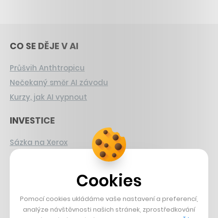
CO SE DĚJE V AI
Průšvih Anthtropicu
Nečekaný směr AI závodu
Kurzy, jak AI vypnout
INVESTICE
Sázka na Xerox
Strnad v Pirelli
Burzovní eldorádo
Cookies
PŘÍBĚHY Z GASTRA
Pomocí cookies ukládáme vaše nastavení a preferencí,
analýze návštěvnosti našich stránek, zprostředkování
Boční projekt, co se zvrtnul