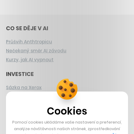
CO SE DĚJE V AI
Průšvih Anthtropicu
Nečekaný směr AI závodu
Kurzy, jak AI vypnout
INVESTICE
Sázka na Xerox
Strnad v Pirelli
Burzovní eldorádo
Cookies
PŘÍBĚHY Z GASTRA
Pomocí cookies ukládáme vaše nastavení a preferencí,
analýze návštěvnosti našich stránek, zprostředkování
Boční projekt, co se zvrtnul