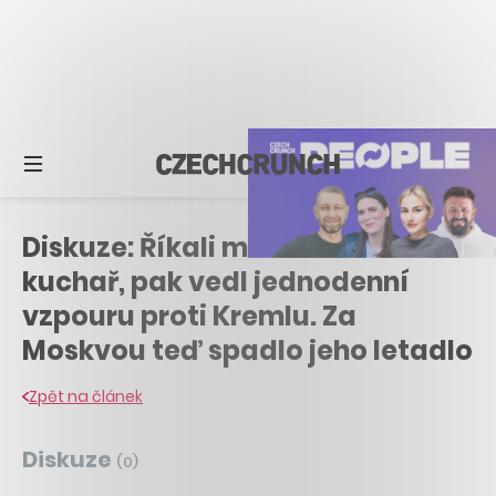
Diskuze: Říkali mu Putinův
kuchař, pak vedl jednodenní
vzpouru proti Kremlu. Za
Moskvou teď spadlo jeho letadlo
Zpět na článek
Diskuze
(
0
)