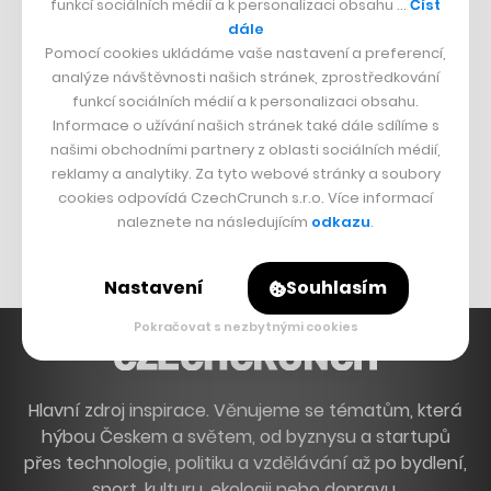
funkcí sociálních médií a k personalizaci obsahu …
Číst
Francouzský šéfkuchař na Šumavě
dále
Pomocí cookies ukládáme vaše nastavení a preferencí,
Dva golfisti, co pečou
analýze návštěvnosti našich stránek, zprostředkování
funkcí sociálních médií a k personalizaci obsahu.
DESIGN
Informace o užívání našich stránek také dále sdílíme s
našimi obchodními partnery z oblasti sociálních médií,
Bomma není tichá
reklamy a analytiky. Za tyto webové stránky a soubory
Originální hodinky
cookies odpovídá CzechCrunch s.r.o. Více informací
naleznete na následujícím
odkazu
.
Nábytek z betonu
Nastavení
Souhlasím
Pokračovat s nezbytnými cookies
Hlavní zdroj inspirace. Věnujeme se tématům, která
hýbou Českem a světem, od byznysu a startupů
přes technologie, politiku a vzdělávání až po bydlení,
sport, kulturu, ekologii nebo dopravu.